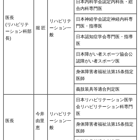
日本内科学会認定内科医・総
合内科専門医
医長
日本神経学会認定神経内科専
リハビリテ
(リハビリテ
門医・指導医
堀 匠
ーション一
ーション科部
般
日本認知症学会専門医・指導
長)
医
日本障がい者スポーツ協会公
認障がい者スポーツ医
身体障害者福祉法第15条指定
医師
義肢装具等適合判定医
日本リハビリテーション医学
会リハビリテーション科専門
医
今井
リハビリテ
医長
由里
ーション一
身体障害者福祉法第15条指定
恵
般
医師