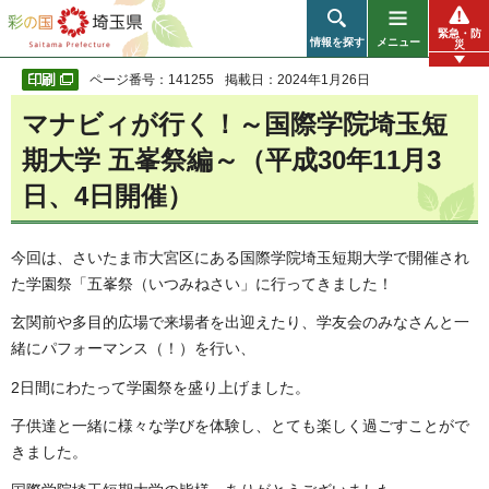
彩の国 埼玉県
緊急・防
情報を探す
メニュー
災
ページ番号：141255
掲載日：2024年1月26日
マナビィが行く！～国際学院埼玉短
期大学 五峯祭編～（平成30年11月3
日、4日開催）
今回は、さいたま市大宮区にある国際学院埼玉短期大学で開催され
た学園祭「五峯祭（いつみねさい」に行ってきました！
玄関前や多目的広場で来場者を出迎えたり、学友会のみなさんと一
緒にパフォーマンス（！）を行い、
2日間にわたって学園祭を盛り上げました。
子供達と一緒に様々な学びを体験し、とても楽しく過ごすことがで
きました。