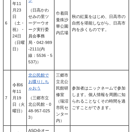
ク
年11
月23
（日高かわ
巾着田
日
秋の紅葉をはじめ、日高市の
せみの里ツ
曼殊沙
6
（土・
自然を堪能しながら、日高市
ーデーウオ
華公園
祝）・
内を歩くものです。
ーク実行委
内広場
24日
員会事務
（日曜
局・042-989
日）
-2111(内
線：5536・5
537)）
北公民館で
三郷市
お喋りしち
立北公
令和6
ゃおう
民館研
参加者はニックネームで参加
年11
修室
します。個人情報を周囲に知
7
月19
（三郷市立
（瑞沼
られることなくその時間を過
日（火
北公民館・0
市民セ
ごすことができます。
曜日）
48-957-025
ンター
3）
内）
ASO会オー