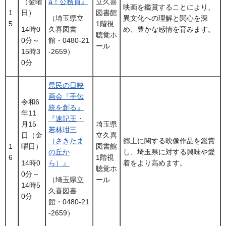
（金曜
a！公務員』
立久喜
映画を鑑賞することにより、
1
日）
図書館
異文化への理解と関心を深
（埼玉県立
5
1階視
め、豊かな感情を育みます。
14時0
久喜図書
聴覚ホ
0分～
館・0480-21
ール
15時3
-2659）
0分
県民の日映
画会『手伝
令和6
統を創る』
年11
『速記王・
月15
埼玉県
若林玵三
日（金
立久喜
（さきたま
郷土に関する映像作品を鑑賞
1
曜日）
図書館
の丘か
し、埼玉県に対する興味や愛
6
1階視
ら）』
着をより高めます。
14時0
聴覚ホ
0分～
ール
（埼玉県立
14時5
久喜図書
0分
館・0480-21
-2659）