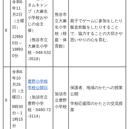
令和6
タムキャン
年11
プ（大麻生
月2日
熊谷市
小学校おや
（土曜
立大麻
親子でゲームに参加をしたり
じの会主
日）
生小学
飯盒炊飯をしたりすること
8
催）
校（校
で、協力することの大切さや
12時0
庭・体
思いやりの心を育む。
（熊谷市立
0分～
育館）
大麻生小学
18時0
校・048-532
0分
-3518）
令和6
年10
豊野小学校
月26
学校公開日
保護者、地域のかたへの授業
日（土
加須市
公開
曜日）
（加須市立
9
立豊野
豊野小学
学校応援団のかたとの交流授
小学校
8時30
校・0480-72
業
分～1
-3114）
1時15
分