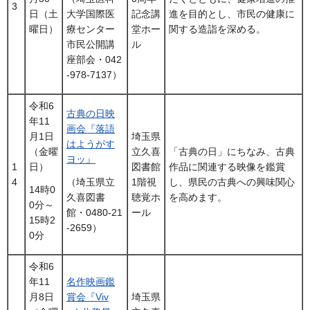
3
日（土
記念講
進を目的とし、市民の健康に
大学国際医
曜日）
堂ホー
関する造詣を深める。
療センター
ル
市民公開講
座部会・042
-978-7137）
令和6
古典の日映
年11
画会『落語
月1日
埼玉県
はようがす
（金曜
立久喜
「古典の日」にちなみ、古典
ヨッ』
1
日）
図書館
作品に関連する映像を鑑賞
4
1階視
し、県民の古典への興味関心
（埼玉県立
14時0
聴覚ホ
を高めます。
久喜図書
0分～
ール
館・0480-21
15時2
-2659）
0分
令和6
年11
名作映画鑑
月8日
賞会『Viv
埼玉県