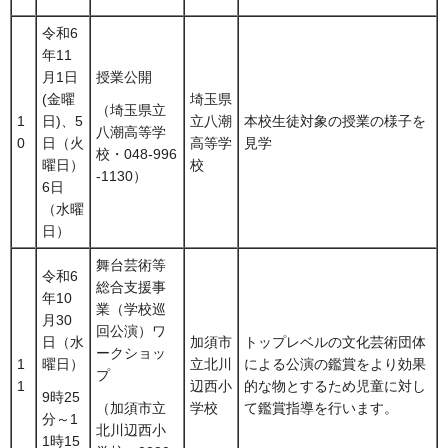
令和6
年11
月1日
授業公開
(金曜
埼玉県
（埼玉県立
1
日)、5
立八潮
本校生徒対象の授業の様子を
八潮高等学
0
日（火
高等学
見学
校・048-996
曜日）
校
-1130）
6日
（水曜
日）
舞台芸術等
令和6
総合支援事
年10
業（学校巡
月30
回公演）ワ
日（水
加須市
トップレベルの文化芸術団体
ークショッ
1
曜日）
立北川
による公演の鑑賞をより効果
プ
1
辺西小
的な物とするため児童に対し
9時25
学校
て鑑賞指導を行います。
（加須市立
分～1
北川辺西小
1時15