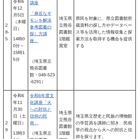
令和6
講座
年12
「身近なギ
月5日
埼玉県
県民を対象に、県立図書館所
モンを解決
（木曜
2
立熊谷
蔵資料の探し方やデータベー
参考図書の
日）
8-
図書館
ス等を活用した情報収集と探
探し方講
5
1階鑑
索方法を取得する機会を提供
14時0
座」
賞室
する
0分～
15時1
5分
（埼玉県立
熊谷図書
館・048-523
-6291）
令和6
令和6年度文
年11
化講座「火
月30
への対抗と
埼玉県
日（土
信仰の民
埼玉県立歴史と民族の博物館
立熊谷
2
曜日）
俗」
の学芸員を講師に招き、民俗
図書館
9
学の視点から火への対抗と信
1階鑑
13時3
（埼玉県立
仰を探ります。