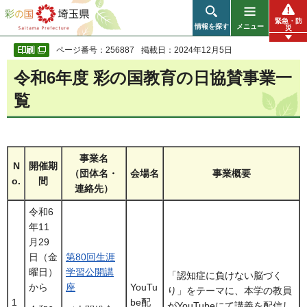
彩の国 埼玉県
緊急・防
情報を探す
メニュー
災
ページ番号：256887
掲載日：2024年12月5日
令和6年度 彩の国教育の日協賛事業一
覧
事業名
N
開催期
（団体名・
会場名
事業概要
o.
間
連絡先）
令和6
年11
月29
日（金
第80回生涯
曜日）
学習公開講
「認知症に負けない脳づく
から
座
YouTu
り」をテーマに、本学の教員
1
be配
がYouTubeにて講義を配信し