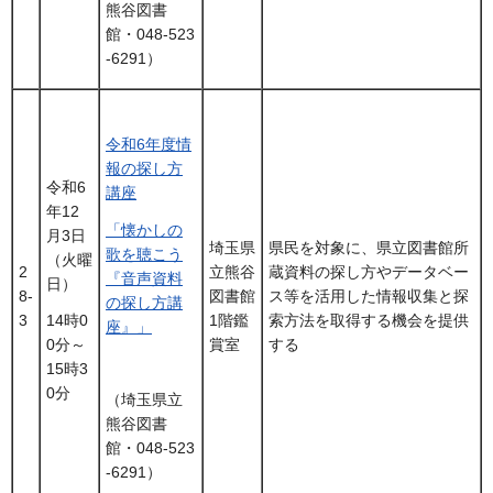
熊谷図書
館・048-523
-6291）
令和6年度情
報の探し方
令和6
講座
年12
「懐かしの
月3日
埼玉県
県民を対象に、県立図書館所
歌を聴こう
（火曜
2
立熊谷
蔵資料の探し方やデータベー
『音声資料
日）
8-
図書館
ス等を活用した情報収集と探
の探し方講
3
1階鑑
索方法を取得する機会を提供
14時0
座』」
賞室
する
0分～
15時3
0分
（埼玉県立
熊谷図書
館・048-523
-6291）