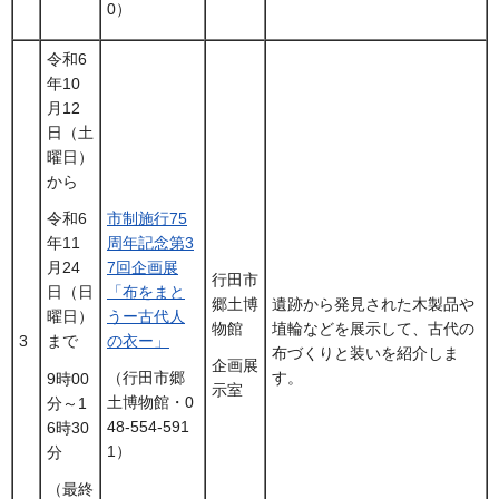
0）
令和6
年10
月12
日（土
曜日）
から
市制施行75
令和6
周年記念第3
年11
7回企画展
月24
行田市
「布をまと
日（日
郷土博
遺跡から発見された木製品や
うー古代人
曜日）
物館
埴輪などを展示して、古代の
3
の衣ー」
まで
布づくりと装いを紹介しま
企画展
す。
（行田市郷
9時00
示室
土博物館・0
分～1
48-554-591
6時30
1）
分
（最終