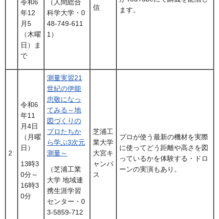
令和6
（人間総合
信
ます。
年12
科学大学・0
月5
48-749-611
（木曜
1）
日）ま
で
測量実習21
世紀の伊能
忠敬になっ
令和6
てみる～地
年11
図づくりの
月4日
プロたちか
芝浦工
（月曜
プロが使う最新の機材を実際
ら学ぶ3次元
業大学
日）
に使ってどう距離や高さを図
2
測量～
大宮キ
っているかを体験する・ドロ
ャンパ
13時3
ーンの実演もあり。
（芝浦工業
ス
0分～
大学 地域連
16時3
携生涯学習
0分
センター・0
3-5859-712