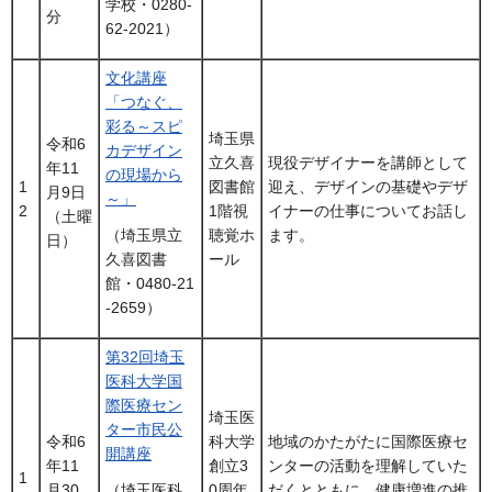
学校・0280-
分
62-2021）
文化講座
「つなぐ、
彩る～スピ
埼玉県
令和6
カデザイン
立久喜
現役デザイナーを講師として
年11
の現場から
1
図書館
迎え、デザインの基礎やデザ
月9日
～」
2
1階視
イナーの仕事についてお話し
（土曜
聴覚ホ
ます。
（埼玉県立
日）
ール
久喜図書
館・0480-21
-2659）
第32回埼玉
医科大学国
際医療セン
埼玉医
ター市民公
令和6
科大学
地域のかたがたに国際医療セ
開講座
年11
創立3
ンターの活動を理解していた
1
月30
0周年
だくとともに、健康増進の推
（埼玉医科