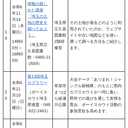
情報の探し
令和6
かた講座
年11
「埼玉の土
月14
地の歴史を
埼玉県
その土地が過去どのように利
日（木
調べてみよ
立久喜
用されていたのか、ウェブサ
1
曜日）
う」
図書館
イトや古い地図などを使い、
9
2階研
遡って調べる方法をご紹介し
14時0
（埼玉県立
修室
ます。
0分～
久喜図書
16時0
館・0480-21
0分
-2659）
第13回埼玉
大会テーマ「あつまれ！ジャ
令和6
カブラリー
草加市
ングル探検隊」のもとに県内
年11
2
まつば
カブスカウトが一同に集い、
（ボーイス
月10
0
ら綾瀬
野外での遊びを通して友情を
カウト埼玉
日（日
川公園
育み、ボーイスカウト活動の
県連盟・048
曜日）
参加意欲を高めます。
-822-2463）
令和6