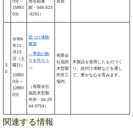
賞室
0分～
熊谷図書
15時3
館・048-523
0分
-6291）
絵つけ体験
令和6
教室
年11
月23
～季節の飾
有限会
日（土
りを作ろう
社福田
木製品を使用したものづく
3
曜日）
～
木型製
り、絵付け体験などを通し
0
作所工
て、豊かな心を育みます。
10時0
場内
0分～
（有限会社
12時0
福田木型製
0分
作所・04-29
44-9754）
関連する情報