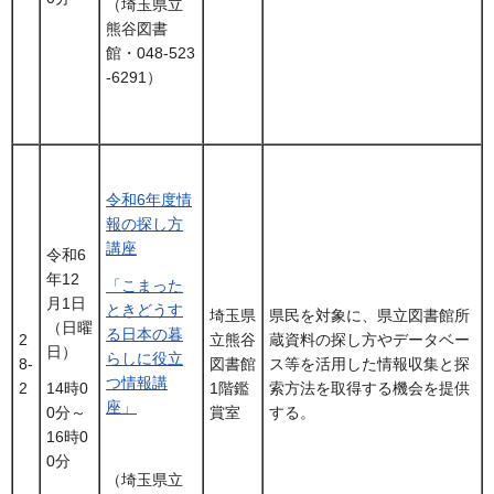
（埼玉県立
熊谷図書
館・048-523
-6291）
令和6年度情
報の探し方
講座
令和6
年12
「こまった
月1日
ときどうす
埼玉県
県民を対象に、県立図書館所
（日曜
る日本の暮
2
立熊谷
蔵資料の探し方やデータベー
日）
らしに役立
8-
図書館
ス等を活用した情報収集と探
つ情報講
2
1階鑑
索方法を取得する機会を提供
14時0
座」
賞室
する。
0分～
16時0
0分
（埼玉県立