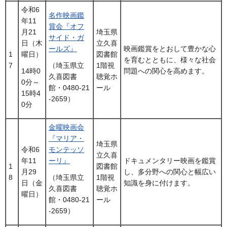
令和6
名作映画鑑
年11
賞会『オフ
月21
埼玉県
サイド・ガ
日（木
立久喜
ールズ』
映画鑑賞をとおして豊かな心
1
曜日）
図書館
を育むとともに、様々な社会
7
1階視
（埼玉県立
問題への関心を高めます。
14時0
聴覚ホ
久喜図書
0分～
ール
館・0480-21
15時4
-2659）
0分
金曜映画会
『マリア・
埼玉県
令和6
モンテッソ
立久喜
年11
ーリ』
ドキュメンタリー映画を鑑賞
1
図書館
月29
し、多分野への関心と幅広い
8
1階視
（埼玉県立
日（金
知識を身に付けます。
聴覚ホ
久喜図書
曜日）
ール
館・0480-21
-2659）