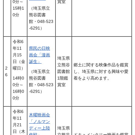
賞室
0分～
15時1
（埼玉県立
0分
熊谷図書
館・048-523
-6291）
令和6
年11
県民の日映
月15
画会「漫画
埼玉県
日（金
誕生」
立熊谷
郷土に関する映像作品を鑑賞
2
曜日）
図書館
し、埼玉県に対する興味や愛
（埼玉県立
6
1階鑑
着をより高めます。
14時0
熊谷図書
賞室
0分～
館・048-523
16時0
-6291）
0分
令和6
木曜映画会
年11
「ノルマン
月21
ディー上陸
埼玉県
日（木
作戦」
立熊谷
ドキュメンタリー映画を鑑賞