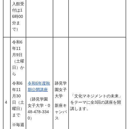
入館受
付は1
6時00
分ま
で）
令和6
年11
月9日
（土曜
日）か
ら
令和6年度秋
跡見学
令和6
期公開講座
園女子
年11
大学
「文化マネジメントの未来」
月30
（跡見学園
4
をテーマに全3回の講座を開
日（土
女子大学・0
新座キ
講します。
曜日）
48-478-334
ャンパ
まで
0）
ス
※毎週