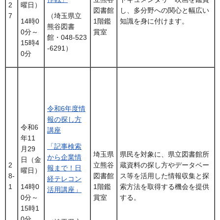
2
曜日）
図書館
し、多分野への関心と幅広い
7
（埼玉県立
1階鑑
知識を身に付けます。
14時0
熊谷図書
賞室
0分～
館・048-523
15時4
-6291）
0分
令和6年度情
報の探し方
令和6
講座
年11
「記事検索
月29
埼玉県
県民を対象に、県立図書館所
から企業情
日（金
2
立熊谷
蔵資料の探し方やデータベー
報まで！日
曜日）
8-
図書館
ス等を活用した情報収集と探
経テレコン
1
1階鑑
索方法を取得する機会を提供
14時0
活用講座」
賞室
する。
0分～
15時1
0分