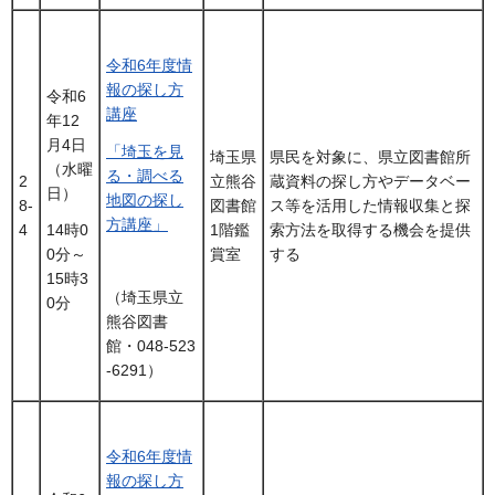
令和6年度情
報の探し方
令和6
講座
年12
月4日
「埼玉を見
埼玉県
県民を対象に、県立図書館所
（水曜
る・調べる
2
立熊谷
蔵資料の探し方やデータベー
日）
地図の探し
8-
図書館
ス等を活用した情報収集と探
方講座」
4
1階鑑
索方法を取得する機会を提供
14時0
賞室
する
0分～
15時3
（埼玉県立
0分
熊谷図書
館・048-523
-6291）
令和6年度情
報の探し方