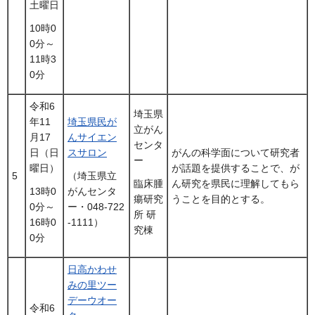
土曜日
10時0
0分～
11時3
0分
令和6
埼玉県
年11
埼玉県民が
立がん
月17
んサイエン
センタ
日（日
スサロン
がんの科学面について研究者
ー
曜日）
が話題を提供することで、が
5
（埼玉県立
ん研究を県民に理解してもら
臨床腫
13時0
がんセンタ
うことを目的とする。
瘍研究
0分～
ー・048-722
所 研
16時0
-1111）
究棟
0分
日高かわせ
みの里ツー
デーウオー
令和6