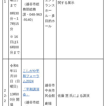
曜日）
エント
1
関する展示
（越谷市総
まで
ランス
務部総務
ホー
8時30
課・048-963
ル・多
分～1
-9140）
目的ホ
7時15
ール
分
※ 16
日は1
6時00
分まで
令和6
年11
こしがや平
月10
和フォーラ
日（日
ム2024
越谷市
曜日）
「平和講演
2
中央市
13時0
会」
2-
民会館
佐藤 慧 氏による講演
0分 開
2
（越谷市総
劇場
場