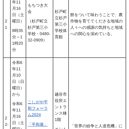
年11
もちつき大
月16
会
杉戸町
日（土
餅をついて味わうことで、農
立杉戸
2
曜日）
作物を育ててくださる地域の
（杉戸町立
第三小
1
人々への感謝の気持ちと地域
杉戸第三小
学校体
8時35
への関心を深めている。
学校・0480-
育館
分～1
32-0909）
1時20
分
令和6
年11
月10
日（日
曜日）
から
越谷市
役所エ
こしがや平
令和6
ントラ
和フォーラ
年11
ンス棟
ム2024
月16
2
1階
日（土
「平和展」
2-
「世界の紛争と人道危機」に