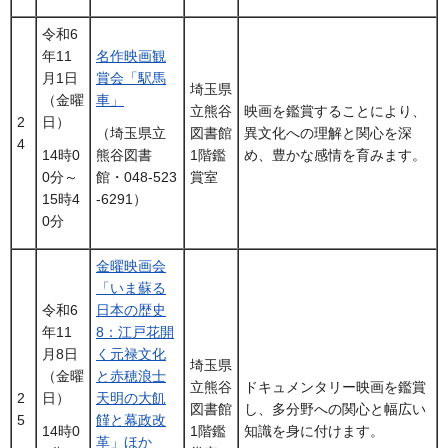
令和6
年11
名作映画観
月1日
賞会「駅馬
埼玉県
（金曜
車」
立熊谷
映画を鑑賞することにより、
2
日）
図書館
異文化への理解と関心を深
（埼玉県立
4
1階鑑
め、豊かな感情を育みます。
14時0
熊谷図書
賞室
0分～
館・048-523
15時4
-6291）
0分
金曜映画会
「いま蘇る
令和6
日本の歴史
年11
8：江戸花開
月8日
く元禄文化
埼玉県
（金曜
と赤穂浪士
立熊谷
ドキュメンタリー映画を鑑賞
2
日）
天明の大飢
図書館
し、多分野への関心と幅広い
5
饉と幕政改
1階鑑
知識を身に付けます。
14時0
革」ほか