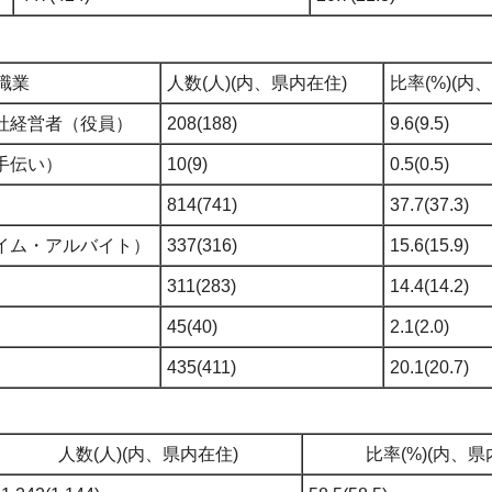
職業
人数(人)(内、県内在住)
比率(%)(内
社経営者（役員）
208(188)
9.6(9.5)
手伝い）
10(9)
0.5(0.5)
814(741)
37.7(37.3)
イム・アルバイト）
337(316)
15.6(15.9)
311(283)
14.4(14.2)
45(40)
2.1(2.0)
435(411)
20.1(20.7)
人数(人)(内、県内在住)
比率(%)(内、県