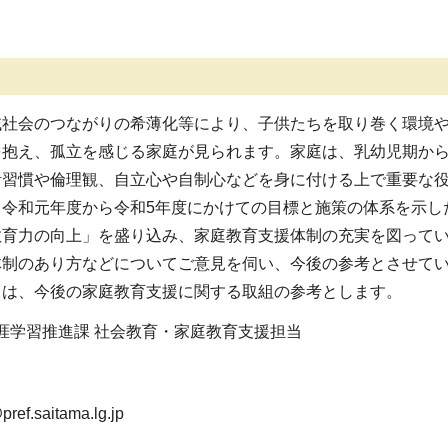
社会のつながりの希薄化等により、子供たちを取り巻く環境や
を抱え、孤立を感じる家庭が見られます。家庭は、乳幼児期か
活習慣や倫理観、自立心や自制心などを身に付ける上で重要な
令和元年度から令和5年度にかけての目標と施策の体系を示し
教育力の向上」を盛り込み、家庭教育支援体制の充実を図って
体制のあり方などについてご意見を伺い、今後の参考とさせて
ては、今後の家庭教育支援に関する取組の参考とします。
生涯学習推進課 社会教育・家庭教育支援担当
ref.saitama.lg.jp