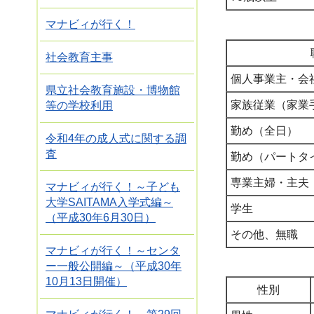
マナビィが行く！
社会教育主事
個人事業主・会
県立社会教育施設・博物館
家族従業（家業
等の学校利用
勤め（全日）
令和4年の成人式に関する調
査
勤め（パートタ
専業主婦・主夫
マナビィが行く！～子ども
大学SAITAMA入学式編～
学生
（平成30年6月30日）
その他、無職
マナビィが行く！～センタ
ー一般公開編～（平成30年
10月13日開催）
性別