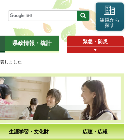
組織から
探す
緊急・防災
県政情報・統計
公表しました
生涯学習・文化財
広聴・広報