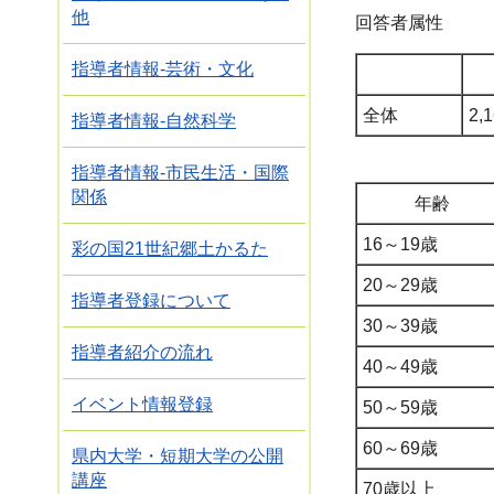
他
回答者属性
指導者情報-芸術・文化
全体
2,
指導者情報-自然科学
指導者情報-市民生活・国際
関係
年齢
16～19歳
彩の国21世紀郷土かるた
20～29歳
指導者登録について
30～39歳
指導者紹介の流れ
40～49歳
イベント情報登録
50～59歳
60～69歳
県内大学・短期大学の公開
講座
70歳以上