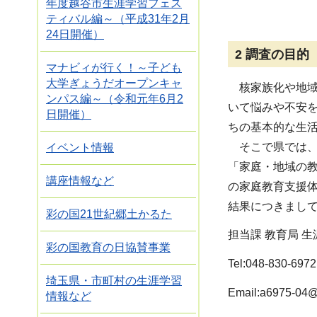
年度越谷市生涯学習フェス
ティバル編～（平成31年2月
24日開催）
2 調査の目的
マナビィが行く！～子ども
大学ぎょうだオープンキャ
核家族化や地域
ンパス編～（令和元年6月2
いて悩みや不安
日開催）
ちの基本的な生
そこで県では、
イベント情報
「家庭・地域の
講座情報など
の家庭教育支援
結果につきまし
彩の国21世紀郷土かるた
担当課 教育局 
彩の国教育の日協賛事業
Tel:048-830-6972
埼玉県・市町村の生涯学習
Email:a6975-04@p
情報など