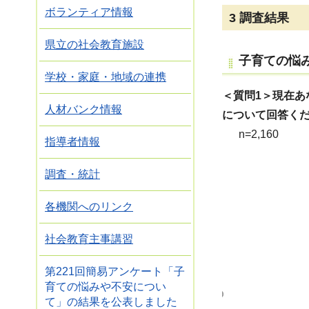
ボランティア情報
3 調査結果
県立の社会教育施設
子育ての悩
学校・家庭・地域の連携
＜質問1＞現在あ
人材バンク情報
について回答く
n=2,160
指導者情報
調査・統計
各機関へのリンク
社会教育主事講習
第221回簡易アンケート「子
育ての悩みや不安につい
て」の結果を公表しました