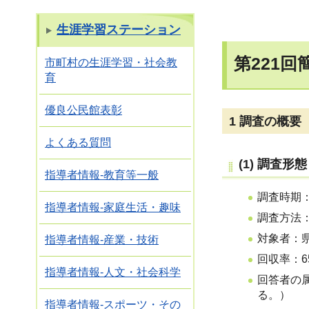
生涯学習ステーション
第221
市町村の生涯学習・社会教
育
優良公民館表彰
1 調査の概要
よくある質問
(1) 調査形態
指導者情報-教育等一般
調査時期：
指導者情報-家庭生活・趣味
調査方法
対象者：県政
指導者情報-産業・技術
回収率：65
指導者情報-人文・社会科学
回答者の
る。）
指導者情報-スポーツ・その