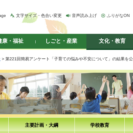
age
文字サイズ・色合い変更
音声読み上げ
ふりがなON
健康・福祉
しごと・産業
文化・教育
ン
> 第221回簡易アンケート「子育ての悩みや不安について」の結果を
主要計画・大綱
学校教育