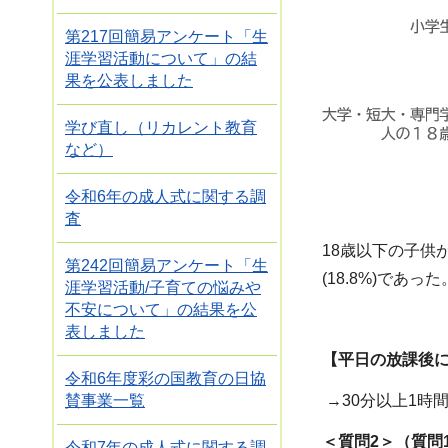
第217回簡易アンケート「生
涯学習活動について」の結
果を公表しました
学び直し（リカレント教育
など）
令和6年の成人式に関する調
査
18歳以下の子供
第242回簡易アンケート「生
(18.8%)であった
涯学習活動/子育ての悩みや
不安について」の結果を公
表しました
【平日の放課後
令和6年度彩の国教育の日協
賛事業一覧
→30分以上1時間
＜質問2＞（質問
令和7年の成人式に関する調