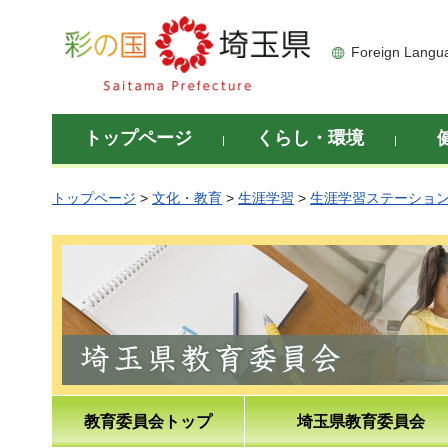
彩の国 埼玉県
Foreign Langu
トップページ
くらし・環境
トップページ
>
文化・教育
>
生涯学習
>
生涯学習ステーショ
教育委員会トップ
埼玉県教育委員会