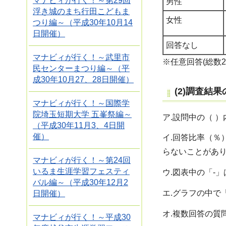
マナビィが行く！～第29回
男性
浮き城のまち行田こどもま
女性
つり編～（平成30年10月14
日開催）
回答なし
マナビィが行く！～武里市
※任意回答(総数2,1
民センターまつり編～（平
成30年10月27、28日開催）
(2)調査結
マナビィが行く！～国際学
院埼玉短期大学 五峯祭編～
ア.設問中の（ 
（平成30年11月3、4日開
催）
イ.回答比率（％
らないことがあ
マナビィが行く！～第24回
いるま生涯学習フェスティ
ウ.図表中の「-
バル編～（平成30年12月2
エ.グラフの中で
日開催）
オ.複数回答の質
マナビィが行く！～平成30