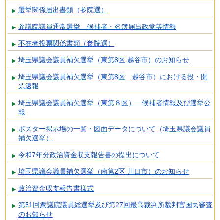
選挙関係届出書類（参院選）
参議院議員通常選挙 候補者・名簿届出政党等情報
不在者投票関係書類（参院選）
埼玉県議会議員補欠選挙（東第8区 越谷市）のお知らせ
埼玉県議会議員補欠選挙（東第8区 越谷市）における投・開
票速報
埼玉県議会議員補欠選挙（東第８区） 候補者情報及び選挙公
報
ポスター掲示場の一覧・図面データについて（埼玉県議会議員
補欠選挙）
令和7年分政治資金収支報告書の提出について
埼玉県議会議員補欠選挙（南第2区 川口市）のお知らせ
政治資金収支報告書様式
第51回衆議院議員総選挙及び第27回最高裁判所裁判官国民審査
のお知らせ