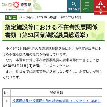
彩の国 埼玉県
緊急・防
情報を探す
メニュー
災
ページ番号：277980
掲載日：2026年3月16日
指定施設等における不在者投票関係
書類（第51回衆議院議員総選挙）
令和8年2月8日執行の衆議院議員総選挙における指定施設等にお
ける不在者投票用の様式を掲載しています。
なお、本選挙に係る不在者投票経費の請求書等につきましては、
令和8年3月23日(月)必着
にてご提出ください。
また、期日までに請求書等が到着しない場合は、お支払いが難し
くなります。
No.
関係書類
1
投票用紙及び投票用封筒の請求依頼書（エクセル：13KB）