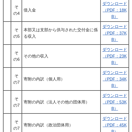
ダウンロード
そ
借入金
（PDF：18K
の4
B）
ダウンロード
そ
本部又は支部から供与された交付金に係
（PDF：37K
の5
る収入
B）
ダウンロード
そ
その他の収入
（PDF：23K
の6
B）
ダウンロード
そ
寄附の内訳（個人用）
（PDF：34K
の7
B）
ダウンロード
そ
寄附の内訳（法人その他の団体用）
（PDF：53K
の7
B）
ダウンロード
そ
寄附の内訳（政治団体用）
（PDF：45K
の7
B）