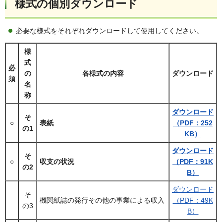
様式の個別ダウンロード
必要な様式をそれぞれダウンロードして使用してください。
様
式
必
の
各様式の内容
ダウンロード
須
名
称
ダウンロード
そ
○
表紙
（PDF：252
の1
KB）
ダウンロード
そ
○
収支の状況
（PDF：91K
の2
B）
ダウンロード
そ
機関紙誌の発行その他の事業による収入
（PDF：49K
の3
B）