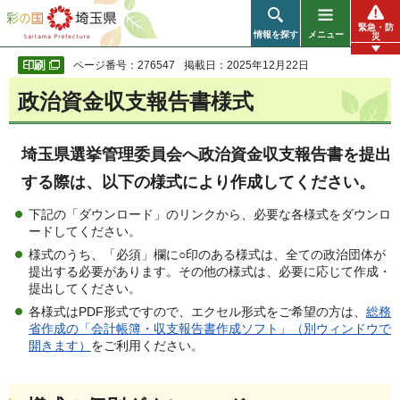
彩の国 埼玉県
緊急・防
情報を探す
メニュー
災
ページ番号：276547
掲載日：2025年12月22日
政治資金収支報告書様式
埼玉県選挙管理委員会へ政治資金収支報告書を提出
する際は、以下の様式により作成してください。
下記の「ダウンロード」のリンクから、必要な各様式をダウンロ
ードしてください。
様式のうち、「必須」欄に○印のある様式は、全ての政治団体が
提出する必要があります。その他の様式は、必要に応じて作成・
提出してください。
各様式はPDF形式ですので、エクセル形式をご希望の方は、
総務
省作成の「会計帳簿・収支報告書作成ソフト」（別ウィンドウで
開きます）
をご利用ください。