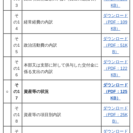
3
KB）
そ
ダウンロード
の1
経常経費の内訳
（PDF：109
4
KB）
そ
ダウンロード
の1
政治活動費の内訳
（PDF：51K
5
B）
そ
ダウンロード
本部又は支部に対して供与した交付金に
の1
（PDF：122
係る支出の内訳
6
KB）
そ
ダウンロード
○
の1
資産等の状況
（PDF：125
7
KB）
そ
ダウンロード
の1
資産等の項目別内訳
（PDF：25K
8
B）
そ
ダウンロード