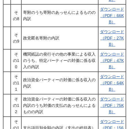
ダウンロード
そ
寄附のうち寄附のあっせんによるものの
（PDF：66K
の8
内訳
B）
ダウンロード
そ
政党匿名寄附の内訳
（PDF：27K
の9
B）
そ
機関紙誌の発行その他の事業による収入
ダウンロード
の1
のうち、特定パーティーの対価に係る収
（PDF：47K
0
入の内訳
B）
そ
ダウンロード
政治資金パーティーの対価に係る収入の
の1
（PDF：64K
内訳
1
B）
そ
政治資金パーティーの対価に係る収入の
ダウンロード
の1
内訳のうち対価の支払のあっせんによる
（PDF：75K
2
ものの内訳
B）
そ
ダウンロード
の1
支出項目別金額の内訳（支出の総括表）
（PDF：156