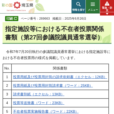
彩の国 埼玉県
緊急・防
情報を探す
メニュー
災
ページ番号：269663
掲載日：2025年6月26日
指定施設等における不在者投票関係
書類（第27回参議院議員通常選挙）
令和7年7月20日執行の参議院議員通常選挙における指定施設等に
おける不在者投票用の様式を掲載しています。
No.
関係書類
1
投票用紙及び投票用封筒の請求依頼書（エクセル：12KB）
2
投票用紙及び投票用封筒請求書（ワード：25KB）
3
請求書別紙（エクセル：13KB）
4
投票等送致書（ワード：23KB）
5
不在者投票実施報告書（ワード：22KB）