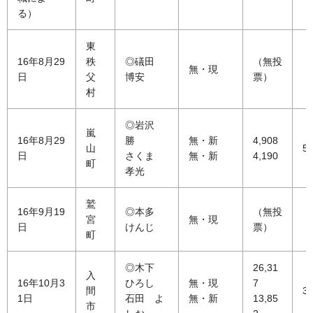
る）
東
16年8月29
秩
◎礒田
（無投
無・現
日
父
博安
票）
村
◎岩沢
嵐
16年8月29
勝
無・新
4,908
山
59
日
さくま
無・新
4,190
町
孝光
鷲
16年9月19
◎本多
（無投
宮
無・現
日
けんじ
票）
町
◎木下
26,31
入
16年10月3
ひろし
無・現
7
間
34
1日
石田 よ
無・新
13,85
市