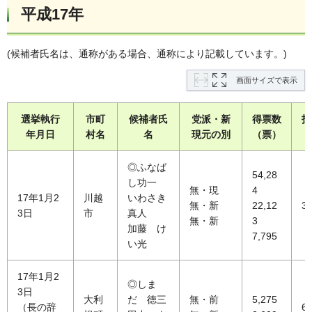
平成17年
(候補者氏名は、通称がある場合、通称により記載しています。)
画面サイズで表示
選挙執行
市町
候補者氏
党派・新
得票数
投
年月日
村名
名
現元の別
（票）
（
◎ふなば
54,28
し功一
無・現
4
17年1月2
川越
いわさき
無・新
22,12
32
3日
市
真人
無・新
3
加藤 け
7,795
い光
17年1月2
◎しま
3日
大利
だ 徳三
無・前
5,275
（長の辞
67