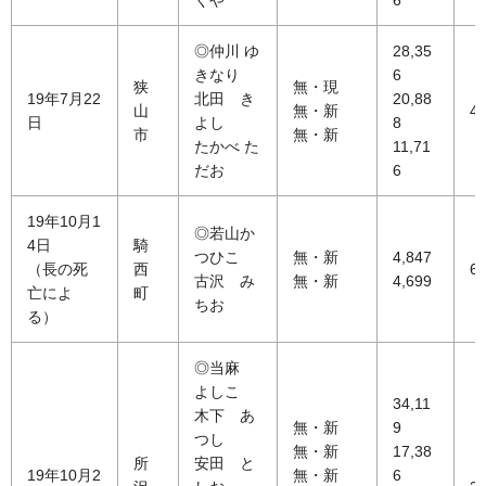
◎仲川 ゆ
28,35
きなり
6
狭
無・現
19年7月22
北田 き
20,88
山
無・新
48
日
よし
8
市
無・新
たかべ た
11,71
だお
6
19年10月1
◎若山か
4日
騎
つひこ
無・新
4,847
（長の死
西
60
古沢 み
無・新
4,699
亡によ
町
ちお
る）
◎当麻
よしこ
34,11
木下 あ
無・新
9
つし
無・新
17,38
所
安田 と
19年10月2
無・新
6