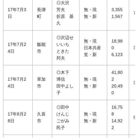
◎大沢
17年7月3
長瀞
芳夫
無・現
3,355
73
日
町
折原 基
無・新
1,567
久
◎沢辺せ
無・現
18,98
17年7月2
飯能
いいち
日本共産
0
37
4日
市
ときた
党・新
6,123
邦夫
◎木下
41,80
17年7月2
草加
博信
無・現
2
33
4日
市
田中よし
無・新
20,49
子
0
◎田中
16,75
17年8月2
久喜
けんじ
無・現
8
55
8日
市
ごがみ
無・新
14,92
民子
2