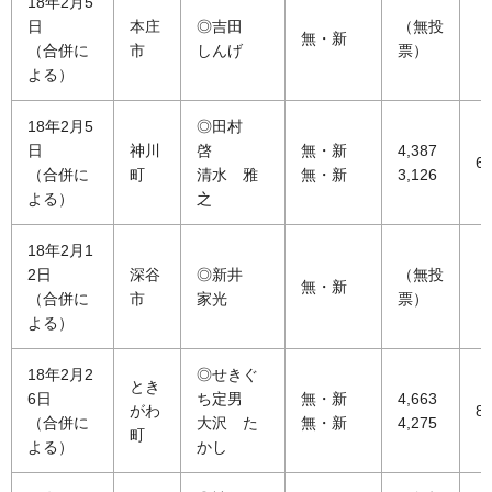
18年2月5
日
本庄
◎吉田
（無投
無・新
（合併に
市
しんげ
票）
よる）
18年2月5
◎田村
日
神川
啓
無・新
4,387
64
（合併に
町
清水 雅
無・新
3,126
よる）
之
18年2月1
2日
深谷
◎新井
（無投
無・新
（合併に
市
家光
票）
よる）
18年2月2
◎せきぐ
とき
6日
ち定男
無・新
4,663
がわ
81
（合併に
大沢 た
無・新
4,275
町
よる）
かし