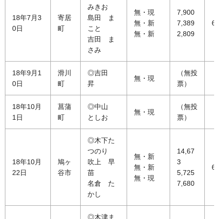
みきお
無・現
7,900
18年7月3
寄居
島田 ま
無・新
7,389
61
0日
町
こと
無・新
2,809
吉田 ま
さみ
18年9月1
滑川
◎吉田
（無投
無・現
0日
町
昇
票）
18年10月
菖蒲
◎中山
（無投
無・現
1日
町
としお
票）
◎木下た
つのり
14,67
無・新
18年10月
鳩ヶ
吹上 早
3
無・新
60
22日
谷市
苗
5,725
無・現
名倉 た
7,680
かし
◎木津ま