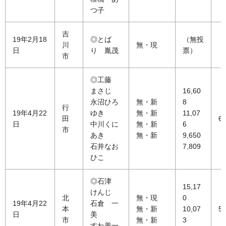
つ子
吉
19年2月18
◎とば
（無投
川
無・現
日
り 胤茂
票）
市
◎工藤
まさじ
16,60
永沼ひろ
無・新
8
行
19年4月22
ゆき
無・新
11,07
田
65
日
中川くに
無・新
6
市
あき
無・新
9,650
石井なお
7,809
ひこ
◎石津
15,17
けんじ
北
無・現
0
19年4月22
石倉 一
本
無・新
10,07
59
日
美
市
無・新
3
すわ善一