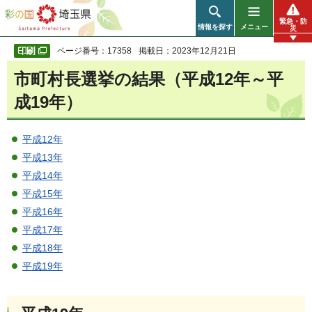
彩の国 埼玉県
緊急・防
情報を探す
メニュー
災
ページ番号：17358
掲載日：2023年12月21日
市町村長選挙の結果（平成12年～平
成19年）
平成12年
平成13年
平成14年
平成15年
平成16年
平成17年
平成18年
平成19年