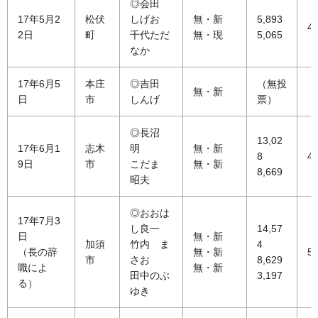
◎会田
17年5月2
松伏
しげお
無・新
5,893
46
2日
町
千代ただ
無・現
5,065
なか
17年6月5
本庄
◎吉田
（無投
無・新
日
市
しんげ
票）
◎長沼
13,02
17年6月1
志木
明
無・新
8
41
9日
市
こだま
無・新
8,669
昭夫
◎おおは
17年7月3
し良一
14,57
日
無・新
加須
竹内 ま
4
（長の辞
無・新
50
市
さお
8,629
職によ
無・新
田中のぶ
3,197
る）
ゆき