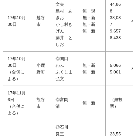
文夫
44,86
島村 あ
無・現
8
17年10月
越谷
きお
無・新
38,03
40
30日
市
かし村き
無・新
7
げん
無・新
9,657
藤井 と
8,433
しお
17年10月
◎関口
30日
小鹿
わふ
無・新
5,066
86
（合併に
野町
ふくしま
無・新
5,061
よる）
弘文
17年11月
6日
熊谷
◎富岡
（無投
無・新
（合併に
市
清
票）
よる）
◎石川
良三
23,55