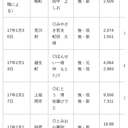
根町
田中 よ
無・新
2,609
職によ
しお
る）
◎みやざ
17年1月3
荒川
き哲夫
無・現
2,074
73
0日
村
町田 久
無・新
1,551
雄
◎ほんせ
17年2月1
越生
い一雄
無・元
4,064
65
3日
町
仲 もと
無・現
2,983
たけ
◎むと
17年2月2
上福
う 博
無・現
9,556
38
7日
岡市
佐藤ひで
無・新
7,311
と
◎とみお
18,88
17年2月2
朝霞
か勝則
無・新