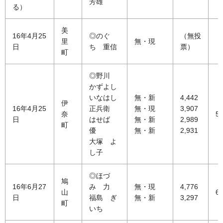
芳雄
る）
美
16年4月25
◎のぐ
（無投
里
無・現
日
ち 重信
票）
町
◎野川
かずよし
いなはし
無・新
4,442
伊
16年4月25
正兵衛
無・現
3,907
奈
52
日
はせば
無・新
2,989
町
優
無・新
2,931
大塚 よ
し子
◎ほづ
鳩
16年6月27
み 力
無・現
4,776
山
60
日
福島 ぎ
無・新
3,297
町
いち