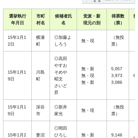
選挙執行
市町
候補者氏
党派・新
得票数
投
年月日
村名
名
現元の別
（票）
（
15年1月1
横瀬
◎加藤よ
（無投
無・現
2日
町
しろう
票）
◎高田
やすお
無・新
5,057
15年1月1
川島
そめや
無・現
3,973
66
9日
町
昭文
無・新
3,086
さいど
昇
15年1月1
深谷
◎新井
（無投
無・現
9日
市
家光
票）
◎岡田
15年1月2
妻沼
ひろし
無・新
9,146