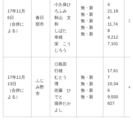
小久保ひ
4
無・新
17年11月
ろふみ
21,18
無・新
6日
春日
秋山 文
4
無・新
38
（合併に
部市
和
11,74
無・新
よる）
しばた
8
無・新
幸雄
9,212
栄 こう
7,101
じろう
◎島田
行雄
17,61
17年11月
むとう
無・新
7
ふじ
13日
博
無・新
10,34
み野
47
（合併に
佐藤 ひ
無・新
6
市
よる）
でと
無・新
9,550
堀井たか
827
よし