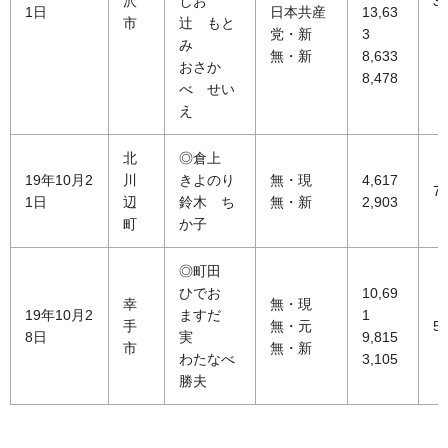
沢
しお
30
1日
日本共産
13,63
市
辻 もと
党・新
3
み
無・新
8,633
おさか
8,478
べ せい
え
北
◎倉上
19年10月2
川
きよのり
無・現
4,617
72
1日
辺
鈴木 ち
無・新
2,903
町
か子
◎町田
ひでお
10,69
幸
無・現
19年10月2
ますだ
1
手
無・元
53
8日
実
9,815
市
無・新
わたなべ
3,105
勝夫