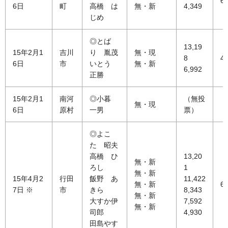
60
6日
町
高橋 は
無・新
4,349
じめ
◎とば
13,19
15年2月1
吉川
り 胤茂
無・現
8
45
6日
市
いとう
無・新
6,992
正勝
15年2月1
南河
◎小暮
（無投
無・現
6日
原村
一男
票）
◎よこ
た 昭夫
高橋 ひ
13,20
無・新
ろし
1
無・新
15年4月2
行田
飯野 あ
11,422
無・新
69
7日 ※
市
きら
8,343
無・新
大すか伊
7,592
無・新
司郎
4,930
田島やす