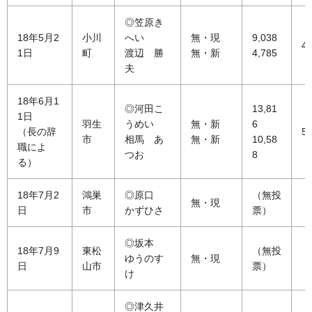
◎笠原き
18年5月2
小川
へい
無・現
9,038
48
1日
町
渡辺 勝
無・新
4,785
夫
18年6月1
◎河田こ
13,81
1日
羽生
うめい
無・新
6
（長の辞
54
市
相馬 あ
無・新
10,58
職によ
つお
8
る）
18年7月2
鴻巣
◎原口
（無投
無・現
日
市
かずひさ
票）
◎坂本
18年7月9
東松
（無投
ゆうのす
無・現
日
山市
票）
け
◎津久井