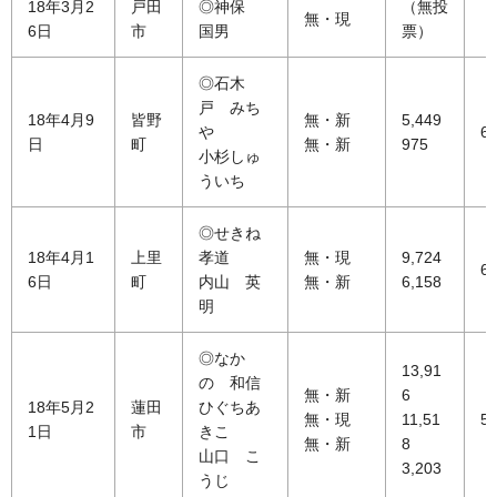
18年3月2
戸田
◎神保
（無投
無・現
6日
市
国男
票）
◎石木
戸 みち
18年4月9
皆野
無・新
5,449
や
68
日
町
無・新
975
小杉しゅ
ういち
◎せきね
18年4月1
上里
孝道
無・現
9,724
68
6日
町
内山 英
無・新
6,158
明
◎なか
13,91
の 和信
無・新
6
18年5月2
蓮田
ひぐちあ
無・現
11,51
55
1日
市
きこ
無・新
8
山口 こ
3,203
うじ