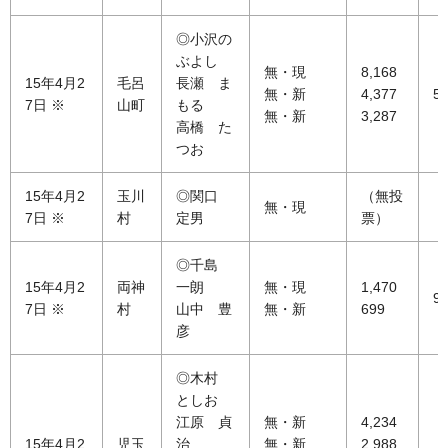
◎小沢の
ぶよし
無・現
8,168
15年4月2
毛呂
長瀬 ま
無・新
4,377
54
7日 ※
山町
もる
無・新
3,287
高橋 た
つお
15年4月2
玉川
◎関口
（無投
無・現
7日 ※
村
定男
票）
◎千島
15年4月2
両神
一朗
無・現
1,470
93
7日 ※
村
山中 豊
無・新
699
彦
◎木村
としお
江原 貞
無・新
4,234
15年4月2
児玉
治
無・新
2,988