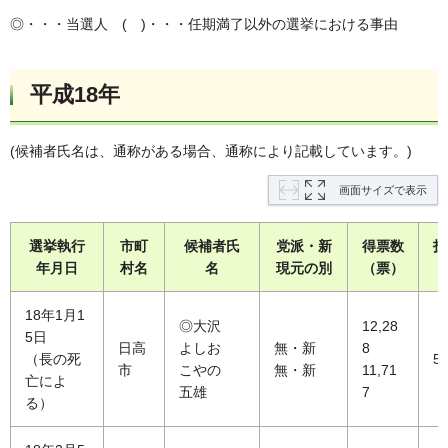
◎・・・当選人 ( )・・・任期満了以外の選挙における事由
平成18年
(候補者氏名は、通称がある場合、通称により記載しています。)
画面サイズで表示
選挙執行
市町
候補者氏
党派・新
得票数
投
年月日
村名
名
現元の別
（票）
（
18年1月1
◎大沢
12,28
5日
日高
よしお
無・新
8
（長の死
55
市
こやの
無・新
11,71
亡によ
五雄
7
る）