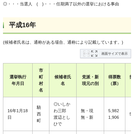
◎・・・当選人 ( )・・・任期満了以外の選挙における事由
平成16年
(候補者氏名は、通称がある場合、通称により記載しています。)
画面サイズで表示
市
選挙執行
町
候補者氏
党派・新
得票数
投
年月日
村
名
現元の別
（票）
（
名
◎いしか
騎
16年1月18
わ三郎
無・現
5,982
西
50
日
渡辺とし
無・新
1,906
町
ひで