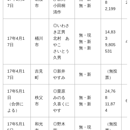
8
22
7日
市
小田桐
無・新
2,199
清作
◎いわさ
き正男
14,83
無・現
17年4月1
桶川
北村 あ
3
無・新
43
7日
市
やこ
9,805
無・新
さいとう
531
久男
17年4月1
吉見
◎新井
（無投
無・新
7日
町
やすみ
票）
17年5月1
◎栗原
24,76
日
秩父
みのる
無・新
8
64
（合併に
市
久喜くに
無・新
11,87
よる）
やす
4
17年5月1
和光
◎野木
（無投
無・現