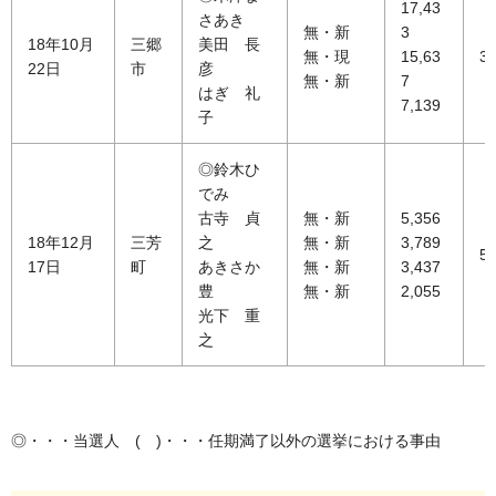
17,43
さあき
無・新
3
18年10月
三郷
美田 長
無・現
15,63
39
22日
市
彦
無・新
7
はぎ 礼
7,139
子
◎鈴木ひ
でみ
古寺 貞
無・新
5,356
18年12月
三芳
之
無・新
3,789
50
17日
町
あきさか
無・新
3,437
豊
無・新
2,055
光下 重
之
◎・・・当選人 ( )・・・任期満了以外の選挙における事由