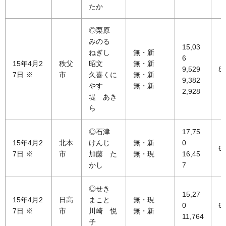
たか
◎栗原
みのる
15,03
ねぎし
無・新
6
15年4月2
秩父
昭文
無・新
9,529
80
7日 ※
市
久喜くに
無・新
9,382
やす
無・新
2,928
堤 あき
ら
◎石津
17,75
15年4月2
北本
けんじ
無・新
0
63
7日 ※
市
加藤 た
無・現
16,45
かし
7
◎せき
15,27
15年4月2
日高
まこと
無・現
0
65
7日 ※
市
川崎 悦
無・新
11,764
子