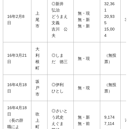
◎新井
32,36
弘治
1
上
無・現
16年2月8
どうまえ
20,93
尾
無・新
39
日
文義
5
市
無・新
吉川 公
15,00
夫
4
大
16年3月21
利
◎しま
（無投
無・現
日
根
だ 徳三
票）
町
坂
16年4月18
◎伊利
（無投
戸
無・現
日
ひとし
票）
市
16年4月18
◎さいと
日
吹
う武史
無・新
9,174
（長の辞
上
73
えぐま
無・前
7,114
職によ
町