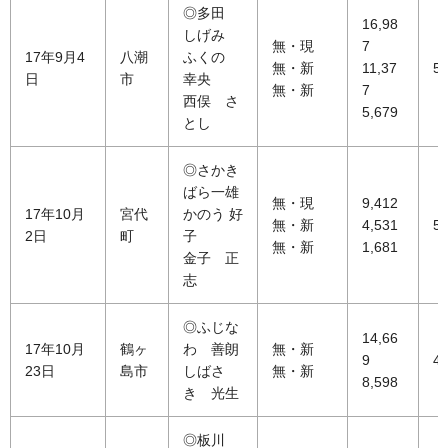
◎多田
16,98
しげみ
無・現
7
17年9月4
八潮
ふくの
無・新
11,37
58
日
市
幸央
無・新
7
西俣 さ
5,679
とし
◎さかき
ばら一雄
無・現
9,412
17年10月
宮代
かのう 好
無・新
4,531
56
2日
町
子
無・新
1,681
金子 正
志
◎ふじな
14,66
17年10月
鶴ヶ
わ 善朗
無・新
9
43
23日
島市
しばさ
無・新
8,598
き 光生
◎板川