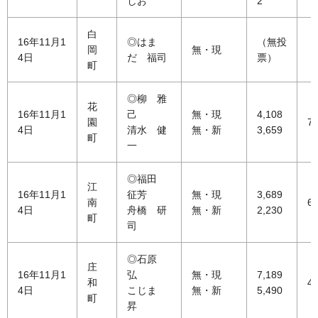
しお
2
白
16年11月1
◎はま
（無投
岡
無・現
4日
だ 福司
票）
町
◎柳 雅
花
16年11月1
己
無・現
4,108
園
76
4日
清水 健
無・新
3,659
町
一
◎福田
江
16年11月1
征芳
無・現
3,689
南
62
4日
舟橋 研
無・新
2,230
町
司
◎石原
庄
16年11月1
弘
無・現
7,189
和
42
4日
こじま
無・新
5,490
町
昇