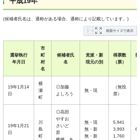
平成19年
(候補者氏名は、通称がある場合、通称により記載しています。)
画面サイズで表示
市
選挙執行
町
候補者氏
党派・新
得票数
投
年月日
村
名
現元の別
（票）
（
名
横
19年1月14
◎加藤
（無投
瀬
無・現
日
よしろう
票）
町
◎高田
やすお
川
無・現
5,941
19年1月21
さいど
島
無・新
3,993
64
日
昇
町
無・新
1,760
椎橋 あ