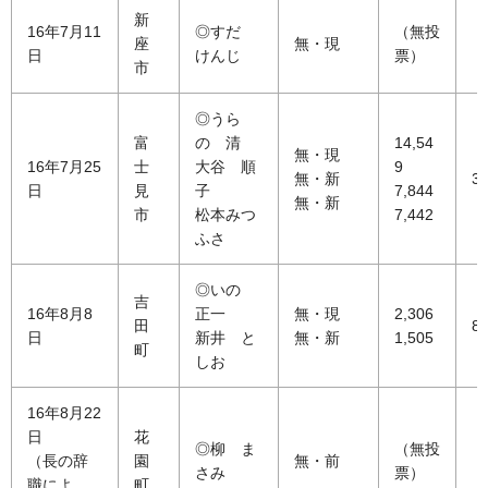
新
16年7月11
◎すだ
（無投
座
無・現
日
けんじ
票）
市
◎うら
富
の 清
14,54
無・現
16年7月25
士
大谷 順
9
無・新
36
日
見
子
7,844
無・新
市
松本みつ
7,442
ふさ
◎いの
吉
16年8月8
正一
無・現
2,306
田
81
日
新井 と
無・新
1,505
町
しお
16年8月22
日
花
◎柳 ま
（無投
（長の辞
園
無・前
さみ
票）
職によ
町