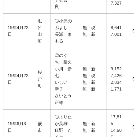
7,327
良
毛
◎小沢の
19年4月22
呂
ぶよし
無・現
8,641
53
日
山
長瀬 ま
無・新
7,001
町
もる
◎のぐ
ち 勝久
小川 伊
無・新
9,152
杉
19年4月22
七
無・現
7,426
戸
56
日
いしい
無・新
2,834
町
幸子
無・新
1,771
さいとう
正雄
◎よりた
17,81
19年6月3
蕨
か英雄
無・新
5
59
日
市
庄野 た
無・新
14,50
くや
6