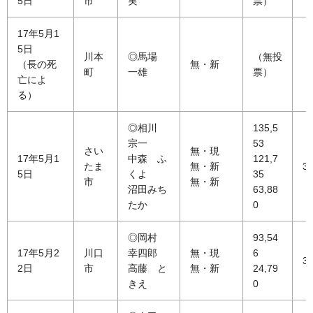
5日
市
実
票）
17年5月1
5日
川本
◎馬場
（無投
（長の死
無・新
町
一雄
票）
亡によ
る）
◎相川
135,5
宗一
53
さい
無・現
17年5月1
中森 ふ
121,7
たま
無・新
35
5日
くよ
35
市
無・新
沼田みち
63,88
たか
0
◎岡村
93,54
17年5月2
川口
幸四郎
無・現
6
31
2日
市
高藤 と
無・新
24,79
きえ
0