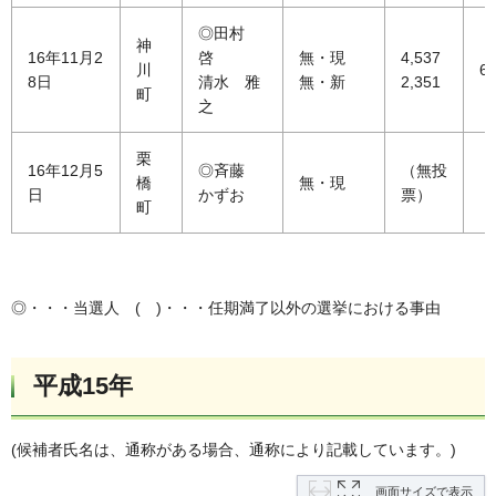
◎田村
神
16年11月2
啓
無・現
4,537
川
65
8日
清水 雅
無・新
2,351
町
之
栗
16年12月5
◎斉藤
（無投
橋
無・現
日
かずお
票）
町
◎・・・当選人 ( )・・・任期満了以外の選挙における事由
平成15年
(候補者氏名は、通称がある場合、通称により記載しています。)
画面サイズで表示