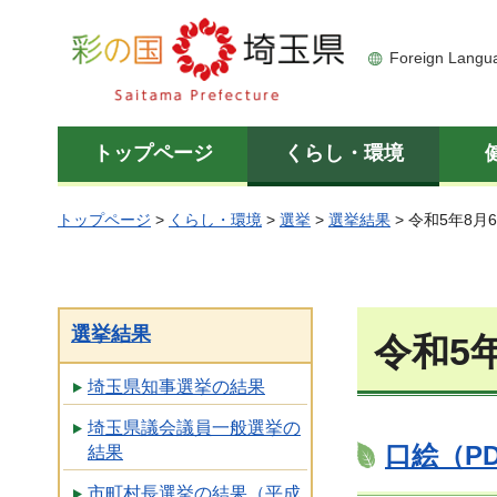
彩の国 埼玉県
Foreign Langu
トップページ
くらし・環境
トップページ
>
くらし・環境
>
選挙
>
選挙結果
> 令和5年8
選挙結果
令和5
埼玉県知事選挙の結果
埼玉県議会議員一般選挙の
口絵（PD
結果
市町村長選挙の結果（平成