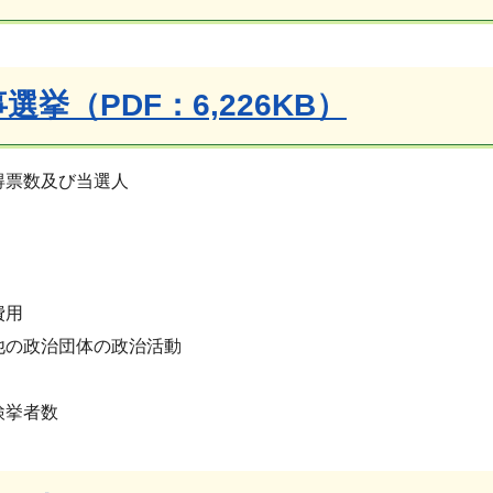
事選挙（PDF：6,226KB）
票数及び当選人
費用
の政治団体の政治活動
挙者数