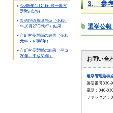
3. 参
令和5年4月執行 統一地方
選挙の記録
衆議院議員総選挙（令和6
選挙公報（
年10月27日執行）結果
市町村長選挙の結果（令和
元年～令和8年）
市町村長選挙の結果（平成
20年～平成31年）
お問い合
選挙管理委員
郵便番号330
電話：048-830
ファックス：048