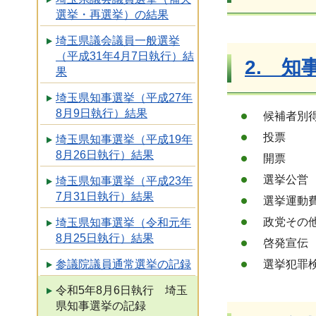
選挙・再選挙）の結果
埼玉県議会議員一般選挙
（平成31年4月7日執行）結
2. 知
果
埼玉県知事選挙（平成27年
8月9日執行）結果
候補者別得
投票
埼玉県知事選挙（平成19年
8月26日執行）結果
開票
選挙公営
埼玉県知事選挙（平成23年
7月31日執行）結果
選挙運動
政党その他
埼玉県知事選挙（令和元年
8月25日執行）結果
啓発宣伝
参議院議員通常選挙の記録
選挙犯罪検
令和5年8月6日執行 埼玉
県知事選挙の記録