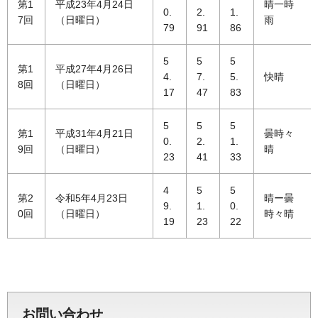
第1
平成23年4月24日
晴一時
0.
2.
1.
7回
（日曜日）
雨
79
91
86
5
5
5
第1
平成27年4月26日
4.
7.
5.
快晴
8回
（日曜日）
17
47
83
5
5
5
第1
平成31年4月21日
曇時々
0.
2.
1.
9回
（日曜日）
晴
23
41
33
4
5
5
第2
令和5年4月23日
晴ー曇
9.
1.
0.
0回
（日曜日）
時々晴
19
23
22
お問い合わせ