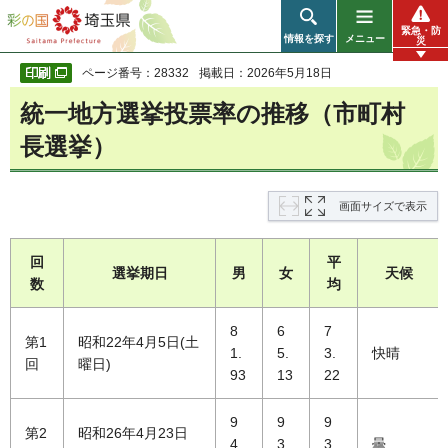
彩の国 埼玉県
緊急・防
情報を探す
メニュー
災
ページ番号：28332
掲載日：2026年5月18日
統一地方選挙投票率の推移（市町村
長選挙）
画面サイズで表示
回
平
選挙期日
男
女
天候
数
均
8
6
7
第1
昭和22年4月5日(土
1.
5.
3.
快晴
回
曜日)
93
13
22
9
9
9
第2
昭和26年4月23日
4.
3.
3.
曇