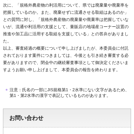
次に、「規格外農産物の利活用について、県では廃棄量や廃棄率を
把握しているのか。また、廃棄せずに流通させる取組はあるのか」
との質問に対し、「規格外農産物の廃棄量や廃棄率は把握していな
いが、流通や利活用の支援として、量販店の地場産コーナー設置の
推進や加工品に活用する取組を支援している」との答弁がありまし
た。
以上、審査経過の概要について申し上げましたが、本委員会に付託
されております案件につきましては、今後とも引き続き審査する必
要がありますので、閉会中の継続審査事項として御決定くださいま
すようお願い申し上げまして、本委員会の報告を終わります。
注意：氏名の一部にJIS規格第1・2水準にない文字があるため、
第1・第2水準の漢字で表記しているものがあります。
お問い合わせ