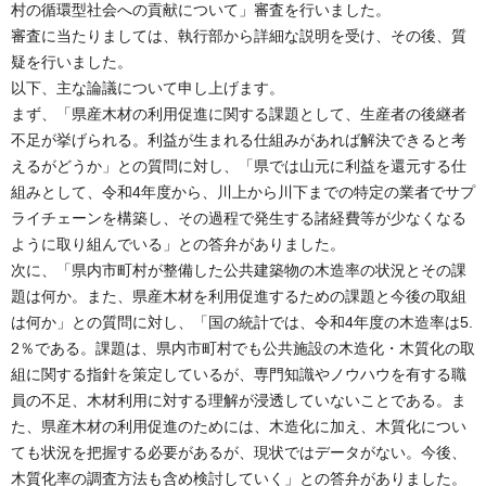
村の循環型社会への貢献について」審査を行いました。
審査に当たりましては、執行部から詳細な説明を受け、その後、質
疑を行いました。
以下、主な論議について申し上げます。
まず、「県産木材の利用促進に関する課題として、生産者の後継者
不足が挙げられる。利益が生まれる仕組みがあれば解決できると考
えるがどうか」との質問に対し、「県では山元に利益を還元する仕
組みとして、令和4年度から、川上から川下までの特定の業者でサプ
ライチェーンを構築し、その過程で発生する諸経費等が少なくなる
ように取り組んでいる」との答弁がありました。
次に、「県内市町村が整備した公共建築物の木造率の状況とその課
題は何か。また、県産木材を利用促進するための課題と今後の取組
は何か」との質問に対し、「国の統計では、令和4年度の木造率は5.
2％である。課題は、県内市町村でも公共施設の木造化・木質化の取
組に関する指針を策定しているが、専門知識やノウハウを有する職
員の不足、木材利用に対する理解が浸透していないことである。ま
た、県産木材の利用促進のためには、木造化に加え、木質化につい
ても状況を把握する必要があるが、現状ではデータがない。今後、
木質化率の調査方法も含め検討していく」との答弁がありました。