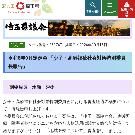
彩の国 埼玉県
緊急・防
情報を探す
メニュー
災
ページ番号：259747
掲載日：2024年10月16日
令和6年9月定例会 「少子・高齢福祉社会対策特別委員
長報告」
副委員長 永瀬 秀樹
少子・高齢福祉社会対策特別委員会における審査経過の概要につい
て、御報告申し上げます。
本委員会に付託されております案件は、「少子・高齢社会、地域医
療、障害者並びにシニアを含めた人材活用に関する総合的対策」で
ありますが、今回は、「地域医療について」審査を行いました。