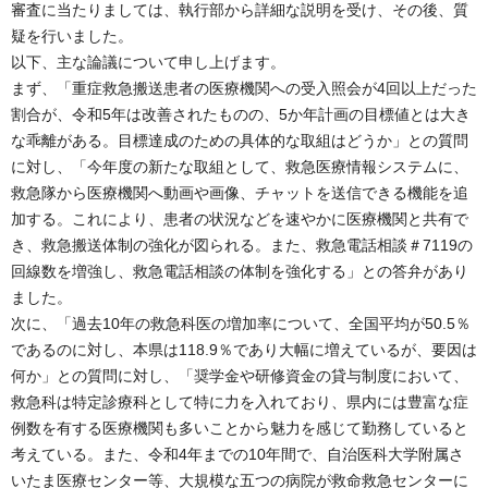
審査に当たりましては、執行部から詳細な説明を受け、その後、質
疑を行いました。
以下、主な論議について申し上げます。
まず、「重症救急搬送患者の医療機関への受入照会が4回以上だった
割合が、令和5年は改善されたものの、5か年計画の目標値とは大き
な乖離がある。目標達成のための具体的な取組はどうか」との質問
に対し、「今年度の新たな取組として、救急医療情報システムに、
救急隊から医療機関へ動画や画像、チャットを送信できる機能を追
加する。これにより、患者の状況などを速やかに医療機関と共有で
き、救急搬送体制の強化が図られる。また、救急電話相談＃7119の
回線数を増強し、救急電話相談の体制を強化する」との答弁があり
ました。
次に、「過去10年の救急科医の増加率について、全国平均が50.5％
であるのに対し、本県は118.9％であり大幅に増えているが、要因は
何か」との質問に対し、「奨学金や研修資金の貸与制度において、
救急科は特定診療科として特に力を入れており、県内には豊富な症
例数を有する医療機関も多いことから魅力を感じて勤務していると
考えている。また、令和4年までの10年間で、自治医科大学附属さ
いたま医療センター等、大規模な五つの病院が救命救急センターに