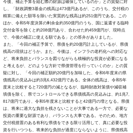
今後、補正予算を組む際の財源は確保しているのか」との質疑に対
し、「財政調整3基金の残高は473億円あるが、このうち、交付税の
精算に備えた額等を除いた実質的な残高は約251億円である。この
ほか、令和5年度決算の剰余金約350億円のうち、国に返還する臨時
交付金等を除くと約208億円あり、合わせた約459億円が、現時点
で、今後の補正に使える額である」との答弁がありました。
また、「今回の補正予算で、県債を約20億円計上しているが、県債
残高の現状はどうか。また、今後は、インフラの老朽化への対応な
ど、将来負担とバランスを図りながらも積極的な投資が必要になる
と考えるが、どのような方針で県債管理を行っていくのか」との質
疑に対し、「今回の補正額約20億円を加味した、令和6年度末の県
債残高の見込みは約3兆6,432億円である。全体の残高は、令和5年
度末と比較すると720億円の減となるが、臨時財政対策債や減収補
填債を除く、県でコントロールできる県債残高の見込みは、約1兆7,
817億円であり、令和5年度末と比較すると42億円の増となる。県債
は、将来に過大な負担を残さないことが大事である一方で、必要な
投資の重要な財源であり、バランスも大事である。そのため、地方
交付税措置のある有利な県債をできる限り活用して、真に必要な投
資を行いつつも、将来的な負担が過度にならないように、県債残高