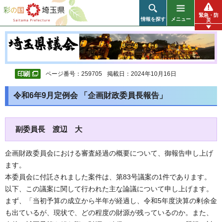
彩の国 埼玉県
緊急・防
情報を探す
メニュー
災
ページ番号：259705
掲載日：2024年10月16日
令和6年9月定例会 「企画財政委員長報告」
副委員長 渡辺 大
企画財政委員会における審査経過の概要について、御報告申し上げ
ます。
本委員会に付託されました案件は、第83号議案の1件であります。
以下、この議案に関して行われた主な論議について申し上げます。
まず、「当初予算の成立から半年が経過し、令和5年度決算の剰余金
も出ているが、現状で、どの程度の財源が残っているのか。また、