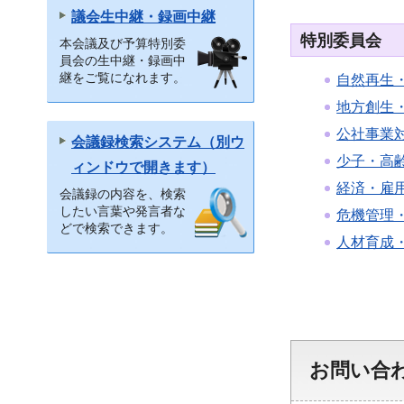
議会生中継・録画中継
特別委員会
本会議及び予算特別委
員会の生中継・録画中
継をご覧になれます。
自然再生
地方創生
公社事業
会議録検索システム（別ウ
少子・高
ィンドウで開きます）
経済・雇
会議録の内容を、検索
したい言葉や発言者な
危機管理
どで検索できます。
人材育成
お問い合