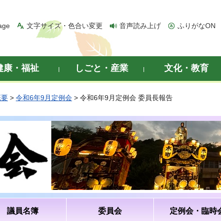
age
文字サイズ・色合い変更
音声読み上げ
ふりがなON
健康・福祉
しごと・産業
文化・教育
概要
>
令和6年9月定例会
> 令和6年9月定例会 委員長報告
議員名簿
委員会
定例会・臨時