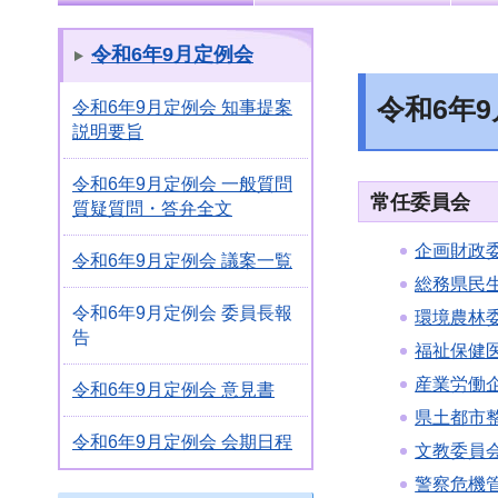
令和6年9月定例会
令和6年
令和6年9月定例会 知事提案
説明要旨
令和6年9月定例会 一般質問
常任委員会
質疑質問・答弁全文
企画財政
令和6年9月定例会 議案一覧
総務県民
令和6年9月定例会 委員長報
環境農林
告
福祉保健
産業労働
令和6年9月定例会 意見書
県土都市
令和6年9月定例会 会期日程
文教委員
警察危機