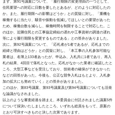
まず、第91号議案について、「履行期限の変更理由の一つとして、
住民要望への対応に日数を要したとあるが、どのように対応したの
か。また、履行期限への影響はどうか」との質疑に対し、「重機を
稼働するに当たり、騒音や振動を低減してほしいとの要望があった
ため、稼働台数を減らし、稼働時間を制限することで対応した。こ
のほか、近隣住民との工事協定締結の遅れや工事資材の調達の遅れ
等により履行期限を変更するものである」との答弁がありました。
次に、第92号議案について、「応札者が1者であるが、応札までの
経緯と理由はどうか」との質疑に対し、「本工事の入札参加可能な
業者は、名簿上133者あったが、申込み、入札共に1者であり、再入
札の結果、4回目で落札となった。応札がなかった業者に確認したと
ころ、大型工事などを受注しており、技術者の確保ができなかった
などの回答があった。今後も、公正な競争入札はもとより、入札参
加の拡大にも努めていく」との答弁がありました。
このほか、第83号議案、第93号議案及び第94号議案についても活発
な論議がなされました。
以上のような審査経過を踏まえ、本委員会に付託されました議案5件
について採決いたしましたところ、いずれも総員をもって、原案の
とおり可決すべきものと決した次第であります。