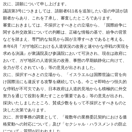
次に、請願について申し上げます。
議請第3号につきましては、請願者611名を追加したい旨の申請が請
願者からあり、これを了承し、審査したところであります。
審査におきましては、不採択とすべきとの立場から、「国際紛争に
関する外交政策についての判断は、正確な情報の基で、紛争の背景
などを踏まえ、専門的な知見から国が主導すべきであると考える。
本年6月『ガザ地区における人道状況の改善と速やかな停戦の実現を
求める決議』が衆議院及び参議院において可決され、現在は政府に
おいて、ガザ地区の人道状況の改善、事態の早期鎮静化に向けて、
全力が尽くされている」等の意見が出されました。
次に、採択すべきとの立場から、「イスラエルは国際世論に背を向
け国際法にも違反する攻撃を継続している。今こそ即時かつ恒久的
な停戦が不可欠であり、日本政府は人道的見地からも積極的に外交
努力を通じて役割を果たすことが重要である」等の意見が出され、
採決いたしましたところ、賛成少数をもって不採択とすべきものと
決した次第であります。
次に、所管事務の調査として、「複数年の業務委託契約における価
格変動への対応について」及び「セクシャル・ハラスメントの防止
について」質問が行われました。