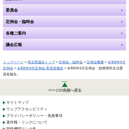
委員会
定例会・臨時会
各種ご案内
議会広報
トップページ
>
埼玉県議会トップ
>
定例会・臨時会
>
定例会概要
>
令和6年9月
定例会
>
令和6年9月定例会 委員長報告
> 令和6年9月定例会「総務県民生活委
員長報告」
ページの先頭へ戻る
サイトマップ
ウェブアクセシビリティ
プライバシーポリシー・免責事項
著作権・リンクについて
関係機関リンク集