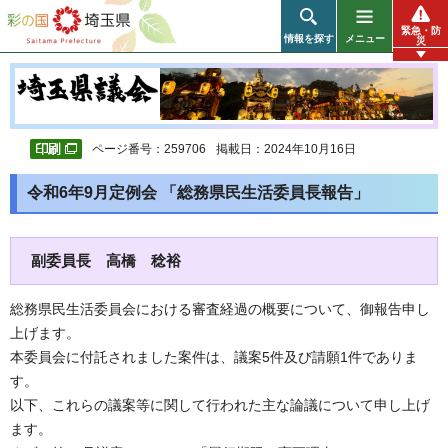
彩の国 埼玉県
緊急・防
情報を探す
メニュー
災
ページ番号：259706
掲載日：2024年10月16日
令和6年9月定例会 「総務県民生活委員長報告」
副委員長 高橋 稔裕
総務県民生活委員会における審査経過の概要について、御報告申し
上げます。
本委員会に付託されました案件は、議案5件及び請願1件でありま
す。
以下、これらの議案等に関して行われた主な論議について申し上げ
ます。