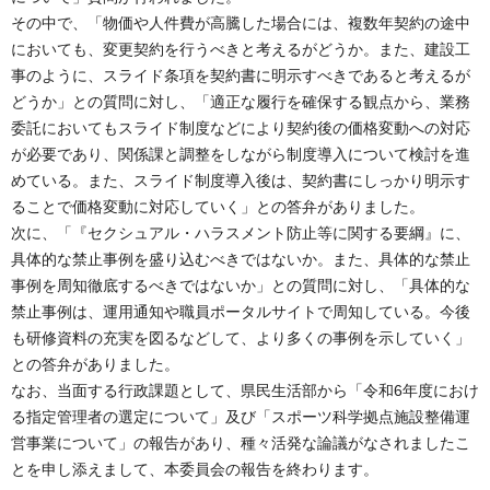
その中で、「物価や人件費が高騰した場合には、複数年契約の途中
においても、変更契約を行うべきと考えるがどうか。また、建設工
事のように、スライド条項を契約書に明示すべきであると考えるが
どうか」との質問に対し、「適正な履行を確保する観点から、業務
委託においてもスライド制度などにより契約後の価格変動への対応
が必要であり、関係課と調整をしながら制度導入について検討を進
めている。また、スライド制度導入後は、契約書にしっかり明示す
ることで価格変動に対応していく」との答弁がありました。
次に、「『セクシュアル・ハラスメント防止等に関する要綱』に、
具体的な禁止事例を盛り込むべきではないか。また、具体的な禁止
事例を周知徹底するべきではないか」との質問に対し、「具体的な
禁止事例は、運用通知や職員ポータルサイトで周知している。今後
も研修資料の充実を図るなどして、より多くの事例を示していく」
との答弁がありました。
なお、当面する行政課題として、県民生活部から「令和6年度におけ
る指定管理者の選定について」及び「スポーツ科学拠点施設整備運
営事業について」の報告があり、種々活発な論議がなされましたこ
とを申し添えまして、本委員会の報告を終わります。