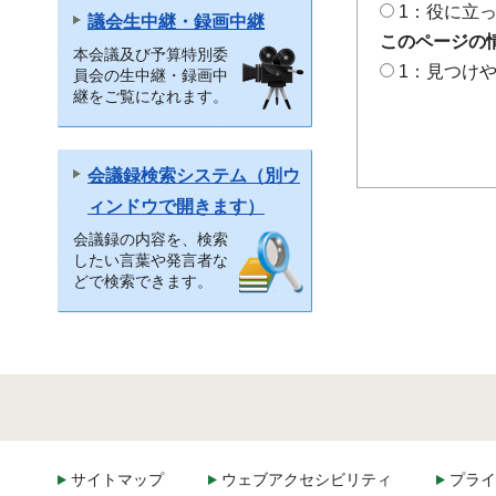
1：役に立
議会生中継・録画中継
このページの
本会議及び予算特別委
1：見つけ
員会の生中継・録画中
継をご覧になれます。
会議録検索システム（別ウ
ィンドウで開きます）
会議録の内容を、検索
したい言葉や発言者な
どで検索できます。
サイトマップ
ウェブアクセシビリティ
プライ