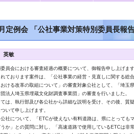
9月定例会 「公社事業対策特別委員長報
 英敏
別委員会における審査経過の概要について、御報告申し上げま
されております案件は、「公社事業の経営・見直しに関する総
における改革の取組について」の審査対象公社として、「埼玉
財団法人埼玉県埋蔵文化財調査事業団」の審査を行いました。
しては、執行部及び各公社から詳細な説明を受け、その後、質
について申し上げます。
公社について、「ETCが使えない有料道路は、県にとっても
うか」との質問に対し、「高速道路で使用しているETCは非