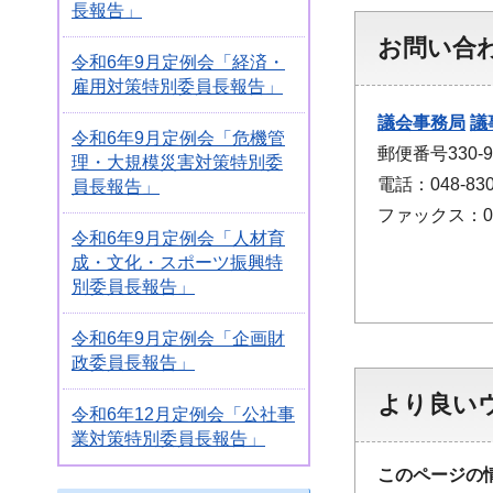
長報告」
お問い合
令和6年9月定例会「経済・
雇用対策特別委員長報告」
議会事務局
議
令和6年9月定例会「危機管
郵便番号330
理・大規模災害対策特別委
電話：048-830
員長報告」
ファックス：048
令和6年9月定例会「人材育
成・文化・スポーツ振興特
別委員長報告」
令和6年9月定例会「企画財
政委員長報告」
より良い
令和6年12月定例会「公社事
業対策特別委員長報告」
このページの