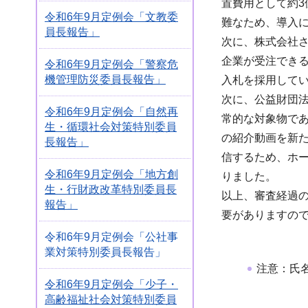
置費用として約3
令和6年9月定例会「文教委
難なため、導入
員長報告」
次に、株式会社
企業が受注でき
令和6年9月定例会「警察危
機管理防災委員長報告」
入札を採用して
次に、公益財団
令和6年9月定例会「自然再
常的な対象物で
生・循環社会対策特別委員
の紹介動画を新
長報告」
信するため、ホ
令和6年9月定例会「地方創
りました。
生・行財政改革特別委員長
以上、審査経過
報告」
要がありますの
令和6年9月定例会「公社事
業対策特別委員長報告」
注意：氏
令和6年9月定例会「少子・
高齢福祉社会対策特別委員