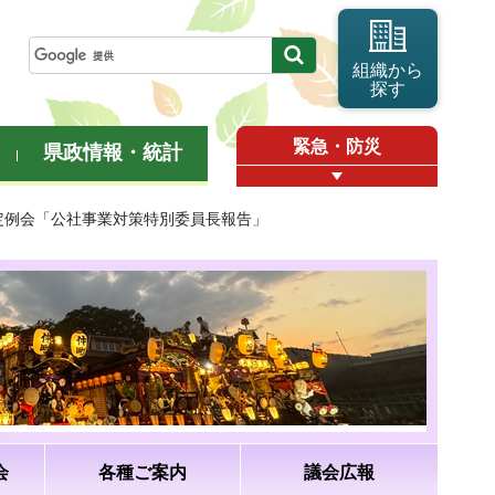
組織から
探す
緊急・防災
県政情報・統計
月定例会「公社事業対策特別委員長報告」
会
各種ご案内
議会広報