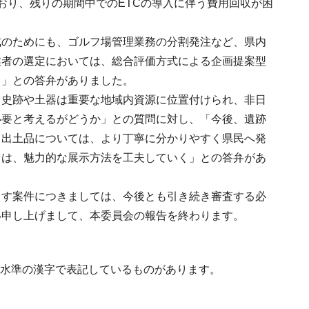
おり、残りの期間中でのETCの導入に伴う費用回収が困
。
成のためにも、ゴルフ場管理業務の分割発注など、県内
業者の選定においては、総合評価方式による企画提案型
る」との答弁がありました。
る史跡や土器は重要な地域内資源に位置付けられ、非日
必要と考えるがどうか」との質問に対し、「今後、遺跡
る出土品については、より丁寧に分かりやすく県民へ発
ては、魅力的な展示方法を工夫していく」との答弁があ
ます案件につきましては、今後とも引き続き審査する必
い申し上げまして、本委員会の報告を終わります。
第2水準の漢字で表記しているものがあります。