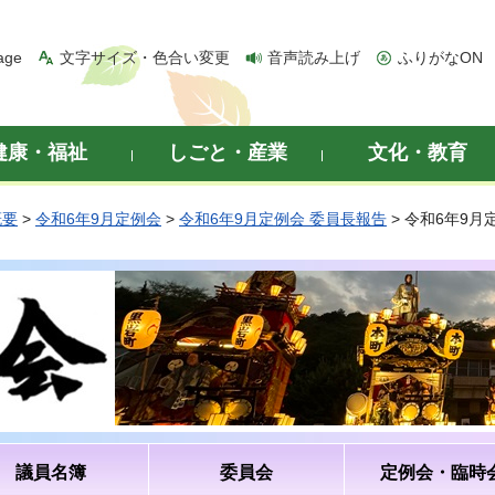
age
文字サイズ・色合い変更
音声読み上げ
ふりがなON
健康・福祉
しごと・産業
文化・教育
概要
>
令和6年9月定例会
>
令和6年9月定例会 委員長報告
> 令和6年9
議員名簿
委員会
定例会・臨時