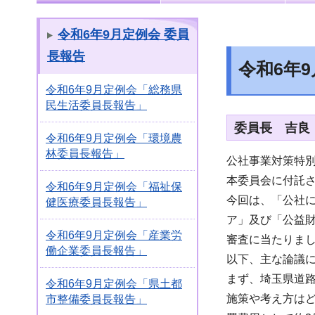
令和6年9月定例会 委員
長報告
令和6年
令和6年9月定例会「総務県
民生活委員長報告」
委員長 吉良
令和6年9月定例会「環境農
林委員長報告」
公社事業対策特
本委員会に付託
令和6年9月定例会「福祉保
今回は、「公社
健医療委員長報告」
ア」及び「公益
令和6年9月定例会「産業労
審査に当たりま
働企業委員長報告」
以下、主な論議
まず、埼玉県道路
令和6年9月定例会「県土都
施策や考え方はど
市整備委員長報告」