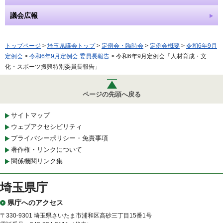
議会広報
トップページ
>
埼玉県議会トップ
>
定例会・臨時会
>
定例会概要
>
令和6年9月
定例会
>
令和6年9月定例会 委員長報告
> 令和6年9月定例会「人材育成・文
化・スポーツ振興特別委員長報告」
ページの先頭へ戻る
サイトマップ
ウェブアクセシビリティ
プライバシーポリシー・免責事項
著作権・リンクについて
関係機関リンク集
埼玉県庁
県庁へのアクセス
〒330-9301 埼玉県さいたま市浦和区高砂三丁目15番1号