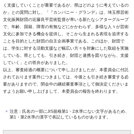
く支援していくことが重要であるが、県はどのように考えているの
か」との質問に対し、「『カンパニー・グランデ』は、埼玉県芸術
文化振興財団の近藤良平芸術監督が率いる新たなシアターグループ
で、年齢、国籍、障害の有無などにかかわらず、多様な人々が芸術
文化に参加できる機会を提供し、そこから生まれる表現を追求する
ことを目的とした財団の自主企画事業である。このほか、財団で
は、学生に対する活動支援など幅広い方々を対象にした取組を実施
している。県としても、引き続き、財団と連携を図りながら、支援
していく」との答弁がありました。
以上、審査経過の概要について申し上げましたが、本委員会に付託
されております案件につきましては、今後とも引き続き審査する必
要がありますので、閉会中の継続審査事項として御決定くださいま
すようお願い申し上げまして、本委員会の報告を終わります。
注意：氏名の一部にJIS規格第1・2水準にない文字があるため、
第1・第2水準の漢字で表記しているものがあります。