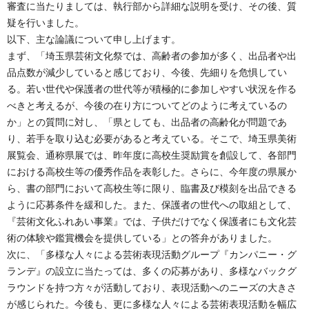
審査に当たりましては、執行部から詳細な説明を受け、その後、質
疑を行いました。
以下、主な論議について申し上げます。
まず、「埼玉県芸術文化祭では、高齢者の参加が多く、出品者や出
品点数が減少していると感じており、今後、先細りを危惧してい
る。若い世代や保護者の世代等が積極的に参加しやすい状況を作る
べきと考えるが、今後の在り方についてどのように考えているの
か」との質問に対し、「県としても、出品者の高齢化が問題であ
り、若手を取り込む必要があると考えている。そこで、埼玉県美術
展覧会、通称県展では、昨年度に高校生奨励賞を創設して、各部門
における高校生等の優秀作品を表彰した。さらに、今年度の県展か
ら、書の部門において高校生等に限り、臨書及び模刻を出品できる
ように応募条件を緩和した。また、保護者の世代への取組として、
『芸術文化ふれあい事業』では、子供だけでなく保護者にも文化芸
術の体験や鑑賞機会を提供している」との答弁がありました。
次に、「多様な人々による芸術表現活動グループ『カンパニー・グ
ランデ』の設立に当たっては、多くの応募があり、多様なバックグ
ラウンドを持つ方々が活動しており、表現活動へのニーズの大きさ
が感じられた。今後も、更に多様な人々による芸術表現活動を幅広