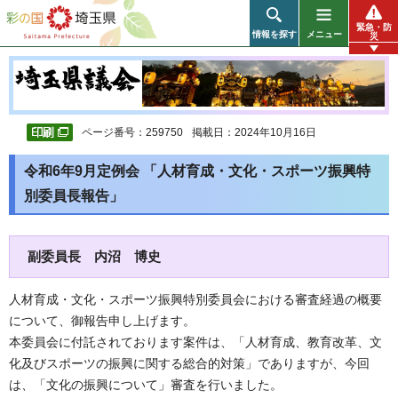
彩の国 埼玉県
緊急・防
情報を探す
メニュー
災
ページ番号：259750
掲載日：2024年10月16日
令和6年9月定例会 「人材育成・文化・スポーツ振興特
別委員長報告」
副委員長 内沼 博史
人材育成・文化・スポーツ振興特別委員会における審査経過の概要
について、御報告申し上げます。
本委員会に付託されております案件は、「人材育成、教育改革、文
化及びスポーツの振興に関する総合的対策」でありますが、今回
は、「文化の振興について」審査を行いました。