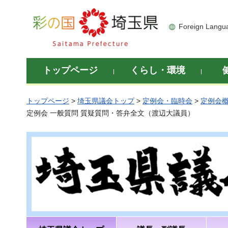
彩の国 埼玉県
Foreign Langu
トップページ
くらし・環境
トップページ
>
埼玉県議会トップ
>
定例会・臨時会
>
定例会
定例会 一般質問 質疑質問・答弁全文（渡辺大議員）