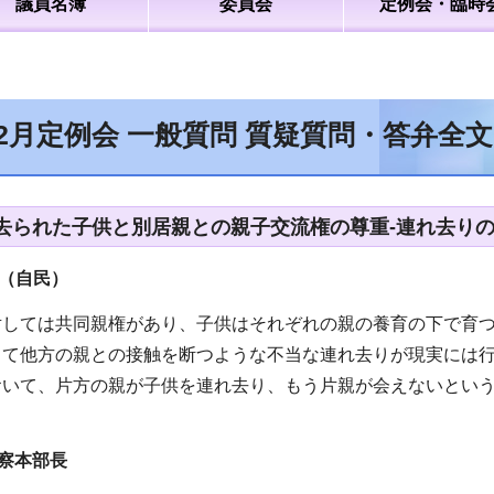
議員名簿
委員会
定例会・臨時
12月定例会 一般質問 質疑質問・答弁全
去られた子供と別居親との親子交流権の尊重-連れ去りの
（自民）
対しては共同親権があり、子供はそれぞれの親の養育の下で育
出て他方の親との接触を断つような不当な連れ去りが現実には
おいて、片方の親が子供を連れ去り、もう片親が会えないとい
。
察本部長