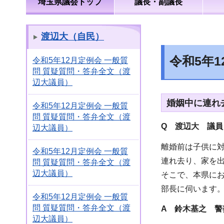
埼玉県議会トップ
議長・副議長
渡辺大（自民）
令和5年
令和5年12月定例会 一般質
問 質疑質問・答弁全文（渡
辺大議員）
婚姻中に連れ
令和5年12月定例会 一般質
問 質疑質問・答弁全文（渡
Q 渡辺大 議員
辺大議員）
離婚前は子供に
令和5年12月定例会 一般質
連れ去り、家を
問 質疑質問・答弁全文（渡
辺大議員）
そこで、本県に
部長に伺います
令和5年12月定例会 一般質
問 質疑質問・答弁全文（渡
A 鈴木基之 警
辺大議員）