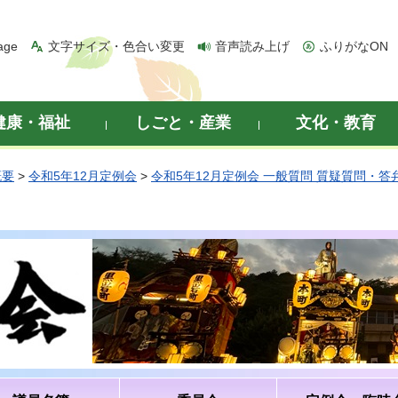
age
文字サイズ・色合い変更
音声読み上げ
ふりがなON
健康・福祉
しごと・産業
文化・教育
概要
>
令和5年12月定例会
>
令和5年12月定例会 一般質問 質疑質問・答