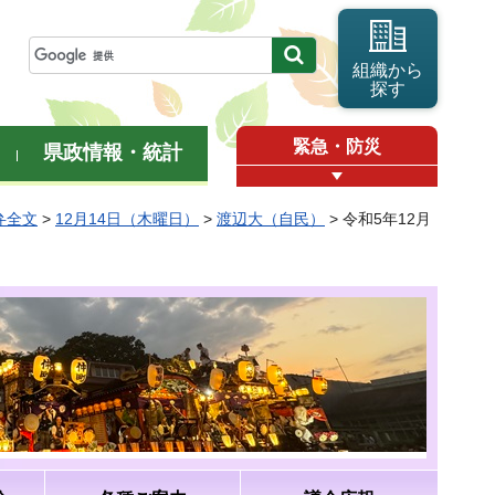
組織から
探す
緊急・防災
県政情報・統計
弁全文
>
12月14日（木曜日）
>
渡辺大（自民）
> 令和5年12月