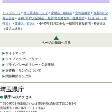
トップページ
>
埼玉県議会トップ
>
定例会・臨時会
>
定例会概要
>
令和5年12
月定例会
>
令和5年12月定例会 一般質問 質疑質問・答弁全文
>
12月14日（木
曜日）
>
渡辺大（自民）
> 令和5年12月定例会 一般質問 質疑質問・答弁全文
（渡辺大議員）
ページの先頭へ戻る
サイトマップ
ウェブアクセシビリティ
プライバシーポリシー・免責事項
著作権・リンクについて
関係機関リンク集
埼玉県庁
県庁へのアクセス
〒330-9301 埼玉県さいたま市浦和区高砂三丁目15番1号
電話番号：048-824-2111（代表）