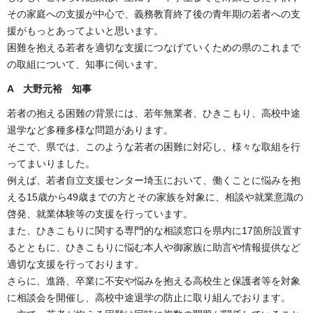
その家庭への支援が中心で、義務教育終了後の青年期の若者への支
援がもっとあってよいと思います。
困難を抱える若者を適切な支援につなげていくための県のこれまで
の取組について、知事に伺います。
A 大野元裕 知事
若者の抱える困難の背景には、若年無業者、ひきこもり、高校中途
退学など多種多様な問題があります。
そこで、県では、このような若者の困難に対応し、様々な取組を行
ってまいりました。
例えば、若者自立支援センター埼玉において、働くことに悩みを抱
える15歳から49歳までの方とその家族を対象に、相談や就業意識の
啓発、就業体験等の支援を行っています。
また、ひきこもりに関する専門的な相談窓口を県内に17箇所設置す
るとともに、ひきこもりに悩む本人や御家族に助言や情報提供など
適切な支援を行っております。
さらに、進路、卒業に不安や悩みを抱える高校生と保護者等を対象
に相談会を開催し、高校中途退学の防止に取り組んでおります。