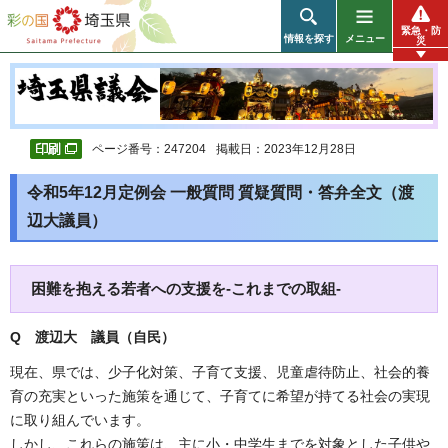
彩の国 埼玉県
緊急・防
情報を探す
メニュー
災
ページ番号：247204
掲載日：2023年12月28日
令和5年12月定例会 一般質問 質疑質問・答弁全文（渡
辺大議員）
困難を抱える若者への支援を-これまでの取組-
Q 渡辺大 議員（自民）
現在、県では、少子化対策、子育て支援、児童虐待防止、社会的養
育の充実といった施策を通じて、子育てに希望が持てる社会の実現
に取り組んでいます。
しかし、これらの施策は、主に小・中学生までを対象とした子供や