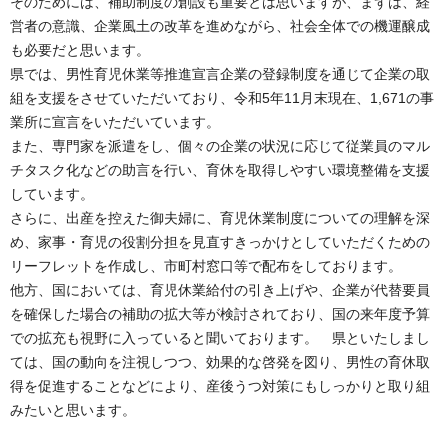
そのためには、補助制度の創設も重要とは思いますが、まずは、経
営者の意識、企業風土の改革を進めながら、社会全体での機運醸成
も必要だと思います。
県では、男性育児休業等推進宣言企業の登録制度を通じて企業の取
組を支援をさせていただいており、令和5年11月末現在、1,671の事
業所に宣言をいただいています。
また、専門家を派遣をし、個々の企業の状況に応じて従業員のマル
チタスク化などの助言を行い、育休を取得しやすい環境整備を支援
しています。
さらに、出産を控えた御夫婦に、育児休業制度についての理解を深
め、家事・育児の役割分担を見直すきっかけとしていただくための
リーフレットを作成し、市町村窓口等で配布をしております。
他方、国においては、育児休業給付の引き上げや、企業が代替要員
を確保した場合の補助の拡大等が検討されており、国の来年度予算
での拡充も視野に入っていると聞いております。 県といたしまし
ては、国の動向を注視しつつ、効果的な啓発を図り、男性の育休取
得を促進することなどにより、産後うつ対策にもしっかりと取り組
みたいと思います。