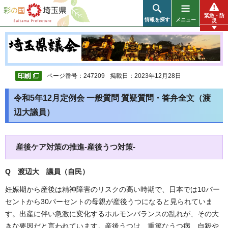
彩の国 埼玉県
緊急・防
情報を探す
メニュー
災
ページ番号：247209
掲載日：2023年12月28日
令和5年12月定例会 一般質問 質疑質問・答弁全文（渡
辺大議員）
産後ケア対策の推進-産後うつ対策-
Q 渡辺大 議員（自民）
妊娠期から産後は精神障害のリスクの高い時期で、日本では10パー
セントから30パーセントの母親が産後うつになると見られていま
す。出産に伴い急激に変化するホルモンバランスの乱れが、その大
きな要因だと言われています。産後うつは、重篤なうつ病、自殺や