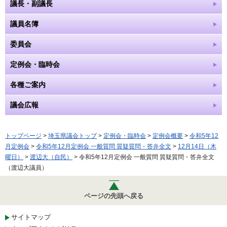
議長・副議長
議員名簿
委員会
定例会・臨時会
各種ご案内
議会広報
トップページ
>
埼玉県議会トップ
>
定例会・臨時会
>
定例会概要
>
令和5年12
月定例会
>
令和5年12月定例会 一般質問 質疑質問・答弁全文
>
12月14日（木
曜日）
>
渡辺大（自民）
> 令和5年12月定例会 一般質問 質疑質問・答弁全文
（渡辺大議員）
ページの先頭へ戻る
サイトマップ