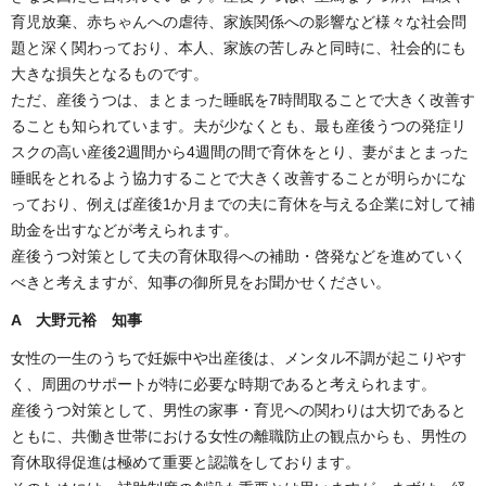
育児放棄、赤ちゃんへの虐待、家族関係への影響など様々な社会問
題と深く関わっており、本人、家族の苦しみと同時に、社会的にも
大きな損失となるものです。
ただ、産後うつは、まとまった睡眠を7時間取ることで大きく改善す
ることも知られています。夫が少なくとも、最も産後うつの発症リ
スクの高い産後2週間から4週間の間で育休をとり、妻がまとまった
睡眠をとれるよう協力することで大きく改善することが明らかにな
っており、例えば産後1か月までの夫に育休を与える企業に対して補
助金を出すなどが考えられます。
産後うつ対策として夫の育休取得への補助・啓発などを進めていく
べきと考えますが、知事の御所見をお聞かせください。
A 大野元裕 知事
女性の一生のうちで妊娠中や出産後は、メンタル不調が起こりやす
く、周囲のサポートが特に必要な時期であると考えられます。
産後うつ対策として、男性の家事・育児への関わりは大切であると
ともに、共働き世帯における女性の離職防止の観点からも、男性の
育休取得促進は極めて重要と認識をしております。