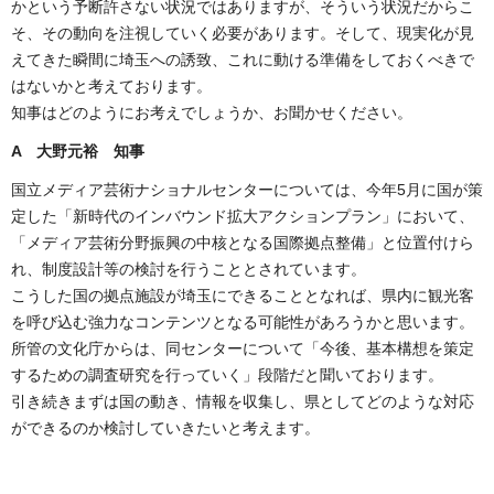
かという予断許さない状況ではありますが、そういう状況だからこ
そ、その動向を注視していく必要があります。そして、現実化が見
えてきた瞬間に埼玉への誘致、これに動ける準備をしておくべきで
はないかと考えております。
知事はどのようにお考えでしょうか、お聞かせください。
A 大野元裕 知事
国立メディア芸術ナショナルセンターについては、今年5月に国が策
定した「新時代のインバウンド拡大アクションプラン」において、
「メディア芸術分野振興の中核となる国際拠点整備」と位置付けら
れ、制度設計等の検討を行うこととされています。
こうした国の拠点施設が埼玉にできることとなれば、県内に観光客
を呼び込む強力なコンテンツとなる可能性があろうかと思います。
所管の文化庁からは、同センターについて「今後、基本構想を策定
するための調査研究を行っていく」段階だと聞いております。
引き続きまずは国の動き、情報を収集し、県としてどのような対応
ができるのか検討していきたいと考えます。