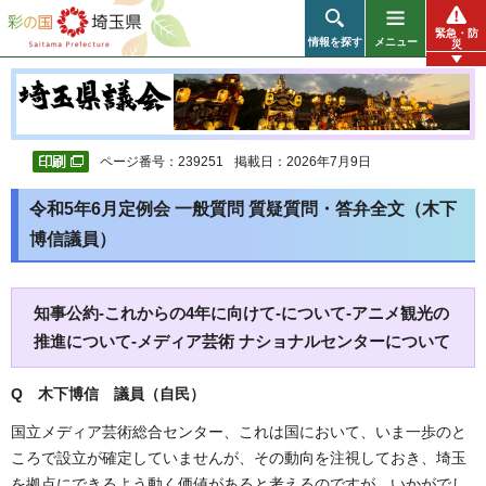
彩の国 埼玉県
緊急・防
情報を探す
メニュー
災
ページ番号：239251
掲載日：2026年7月9日
令和5年6月定例会 一般質問 質疑質問・答弁全文（木下
博信議員）
知事公約-これからの4年に向けて-について-アニメ観光の
推進について-メディア芸術 ナショナルセンターについて
Q 木下博信 議員（自民）
国立メディア芸術総合センター、これは国において、いま一歩のと
ころで設立が確定していませんが、その動向を注視しておき、埼玉
を拠点にできるよう動く価値があると考えるのですが、いかがでし