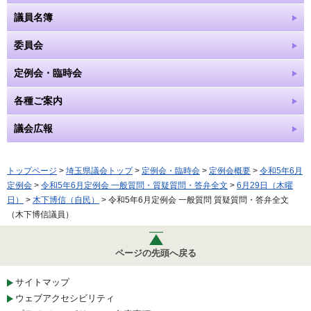
議員名簿
委員会
定例会・臨時会
各種ご案内
議会広報
トップページ
>
埼玉県議会トップ
>
定例会・臨時会
>
定例会概要
>
令和5年6月
定例会
>
令和5年6月定例会 一般質問・質疑質問・答弁全文
>
6月29日（木曜
日）
>
木下博信（自民）
> 令和5年6月定例会 一般質問 質疑質問・答弁全文
（木下博信議員）
ページの先頭へ戻る
サイトマップ
ウェブアクセシビリティ