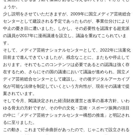
ょうか。
少し説明をさせていただきますが、2009年に国立メディア芸術総合
センターとして建設される予定であったものが、事業仕分けにより
中止の憂き目に遭いました。しかし、その必要性を認識する超党派
の議員が2017年に漫画議連を設立し、議論を重ねてこられていま
す。
そして、メディア芸術ナショナルセンターとして、2022年に法案化
目前まで進んできていましたが、残念なことに、またもや停止して
おります。それでもこのコンテンツは必要であるとの認識は強く存
在するため、さらにその国の議連において議論が進められ、国立メ
ディア芸術総合センターとして建設し、その後デジタルアーカイブ
化が可能な法律を制定していくという方向性が、現在その議連で提
案されています。
そして今月、閣議決定された経済財政運営と改革の基本方針、いわ
ゆる骨太の方針ですが、その中の文化・芸術・スポーツ振興の項目
の中に「メディア芸術ナショナルセンター構想の推進」と明記され
るに至りました。
この動き、これまで紆余曲折があったので、じゃこれで設立される