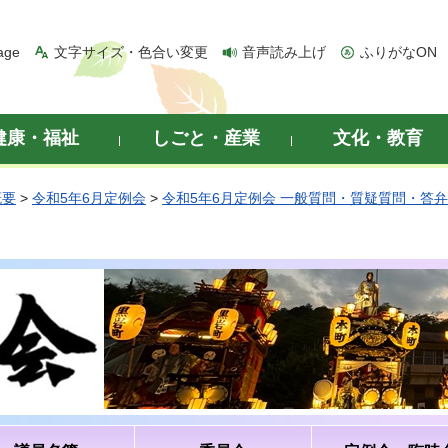
age
文字サイズ・色合い変更
音声読み上げ
ふりがなON
健康・福祉
しごと・産業
文化・教育
概要
>
令和5年6月定例会
>
令和5年6月定例会 一般質問・質疑質問・答