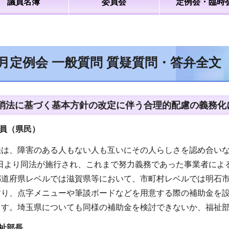
議員名簿
委員会
定例会・臨時
6月定例会 一般質問 質疑質問・答弁全文
消法に基づく基本方針の改定に伴う合理的配慮の義務化
員（県民）
法は、障害のある人もない人も互いにその人らしさを認め合い
月1日より同法が施行され、これまで努力義務であった事業者に
都道府県レベルでは滋賀県等において、市町村レベルでは明石
すり、点字メニューや筆談ボードなどを用意する際の補助金を
ます。埼玉県についても同様の補助金を検討できないか、福祉
祉部長