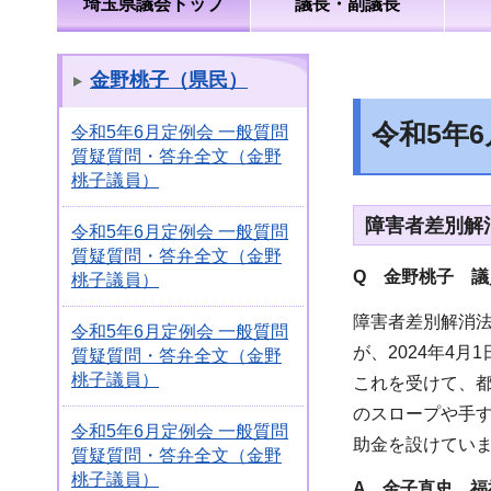
埼玉県議会トップ
議長・副議長
金野桃子（県民）
令和5年
令和5年6月定例会 一般質問
質疑質問・答弁全文（金野
桃子議員）
障害者差別解
令和5年6月定例会 一般質問
質疑質問・答弁全文（金野
Q 金野桃子 議
桃子議員）
障害者差別解消
令和5年6月定例会 一般質問
が、2024年4
質疑質問・答弁全文（金野
桃子議員）
これを受けて、
のスロープや手
令和5年6月定例会 一般質問
助金を設けてい
質疑質問・答弁全文（金野
桃子議員）
A 金子直史 福