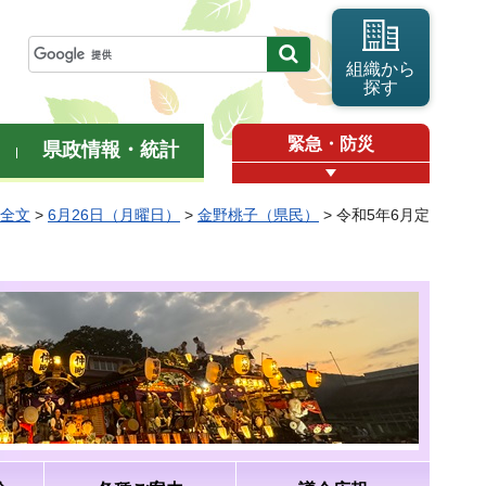
組織から
探す
緊急・防災
県政情報・統計
弁全文
>
6月26日（月曜日）
>
金野桃子（県民）
> 令和5年6月定