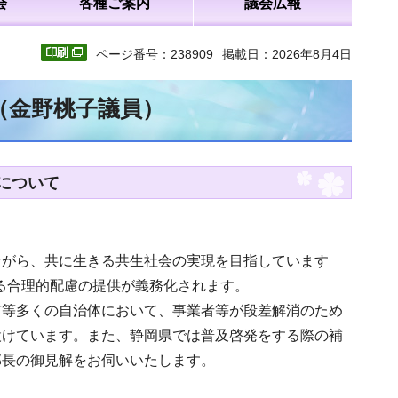
会
各種ご案内
議会広報
ページ番号：238909
掲載日：2026年8月4日
（金野桃子議員）
について
ながら、共に生きる共生社会の実現を目指しています
よる合理的配慮の提供が義務化されます。
市等多くの自治体において、事業者等が段差解消のため
設けています。また、静岡県では普及啓発をする際の補
部長の御見解をお伺いいたします。