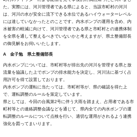
た。実際には、河川管理者である県によると、当該市町村の河川
は、河川の水が安全に流下できる水位であるハイウォーターレベル
には達していなかったとのことです。内水ポンプの運用を含め、内
水被害の軽減に向けて、河川管理者である県と市町村との連携体制
を全県を通して整えるべきでいないかと考えますが、県土整備部長
の御見解をお伺いいたします。
A 金子勉 県土整備部長
内水ポンプについては、市町村等が排出先の河川を管理する県と放
流量を協議した上でポンプの排水能力を決定し、河川法に基づく占
用許可を得て設置しております。
内水ポンプの運転に当たっては、市町村等が、県の確認を得た上
で、運転調整のルールを策定しています。
県としては、今回の台風第2号に伴う大雨を踏まえ、占用者である市
町村等との連絡調整会議などを通じて、県内全ての内水ポンプの運
転調整のルールについて点検を行い、適切な運用がされるよう連携
強化を図ってまいります。