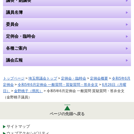
議長・副議長
議員名簿
委員会
定例会・臨時会
各種ご案内
議会広報
トップページ
>
埼玉県議会トップ
>
定例会・臨時会
>
定例会概要
>
令和5年6月
定例会
>
令和5年6月定例会 一般質問・質疑質問・答弁全文
>
6月26日（月曜
日）
>
金野桃子（県民）
> 令和5年6月定例会 一般質問 質疑質問・答弁全文
（金野桃子議員）
ページの先頭へ戻る
サイトマップ
ウェブアクセシビリティ