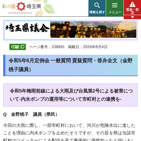
彩の国 埼玉県
緊急・防
情報を探す
メニュー
災
ページ番号：238891
掲載日：2026年8月4日
令和5年6月定例会 一般質問 質疑質問・答弁全文（金野
桃子議員）
令和5年梅雨前線による大雨及び台風第2号による被害につ
いて-内水ポンプの運用等について市町村との連携を-
Q 金野桃子 議員（県民）
今回の大雨に際し、一部市町村において、河川が危険水位に達した
ことを理由に内水ポンプを止めたそうですが、その旨を県は当該市
町村のツイッターによる配信を見て事後的に偶然知ったと伺いまし