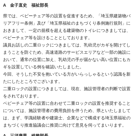
A 金子直史 福祉部長
県では、ベビーチェア等の設置を促進するため、「埼玉県建築物バ
リアフリー条例」及び「埼玉県福祉のまちづくり条例施行規則」に
おきまして、一定の規模を超える建築物のトイレにつきましては、
ベビーチェア等を設けることとしております。
議員お話しの二重ロックにつきましては、乳幼児がカギを開けてし
まうことを防ぐため、高速道路のサービスエリアなど一部の施設に
おいて、通常の位置に加え、乳幼児の手が届かない高い位置にもカ
ギを設置している例を確認いたしました。
今回、そうした不安を抱いている方がいらっしゃるという認識を新
たにしたところでございます。
二重ロックの設置につきましては、現在、施設管理者の判断で設置
をされております。
ベビーチェア等の設置に合わせて二重ロックの設置を推奨すること
については、施設管理者の費用負担を伴うため、県といたしまして
は、まず、学識経験者や建築士、企業などで構成する埼玉県福祉の
まちづくり推進協議会に推奨に向けて意見を伺ってまいります。
A 三須康男 総務部長