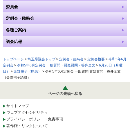
委員会
定例会・臨時会
各種ご案内
議会広報
トップページ
>
埼玉県議会トップ
>
定例会・臨時会
>
定例会概要
>
令和5年6月
定例会
>
令和5年6月定例会 一般質問・質疑質問・答弁全文
>
6月26日（月曜
日）
>
金野桃子（県民）
> 令和5年6月定例会 一般質問 質疑質問・答弁全文
（金野桃子議員）
ページの先頭へ戻る
サイトマップ
ウェブアクセシビリティ
プライバシーポリシー・免責事項
著作権・リンクについて