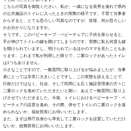
こちらの写真を御覧ください。私が、一歳になる長男を連れて県内
の公共施設のトイレに入ったときの実際の様子です。子育て当事者
からすると、とても恐ろしい写真なのですが、皆様、何が恐ろしい
かお分かりになりますか。
そうです。このベビーキープ・ベビーチェアに子供を座らせると、
手が伸びてトイレの鍵を開けてしまうのです。実際に私も何度も鍵
を開けられていますし、明けられているほかのママを見たこともあ
ります。これまで私が利用した限りで、二重ロックがあったトイレ
は1つもありません。
小さなことですので、一般質問に取り上げるか悩みましたが、当事
者にとっては非常に大きいことですし、この実態を訴えることで、
行政だけではなく、社会、そして民間にも広く施設管理者の方々に
二重ロックを進めていただきたいと願い、あえて一般質問に取り上
げさせていただきました。今後、トイレにおけるベビーキープ・ベ
ビーチェアの設置を進め、その際、併せてトイレの二重ロックを進
められないか、福祉部長にお伺いいたします。
また、まずは県庁自身から率先して二重ロックを設置していただけ
ないか、総務部長にお伺いいたします。