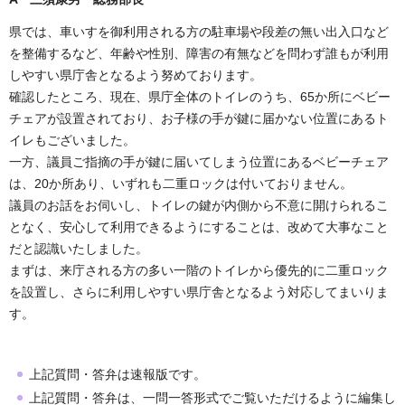
県では、車いすを御利用される方の駐車場や段差の無い出入口など
を整備するなど、年齢や性別、障害の有無などを問わず誰もが利用
しやすい県庁舎となるよう努めております。
確認したところ、現在、県庁全体のトイレのうち、65か所にベビー
チェアが設置されており、お子様の手が鍵に届かない位置にあるト
イレもございました。
一方、議員ご指摘の手が鍵に届いてしまう位置にあるベビーチェア
は、20か所あり、いずれも二重ロックは付いておりません。
議員のお話をお伺いし、トイレの鍵が内側から不意に開けられるこ
となく、安心して利用できるようにすることは、改めて大事なこと
だと認識いたしました。
まずは、来庁される方の多い一階のトイレから優先的に二重ロック
を設置し、さらに利用しやすい県庁舎となるよう対応してまいりま
す。
上記質問・答弁は速報版です。
上記質問・答弁は、一問一答形式でご覧いただけるように編集し