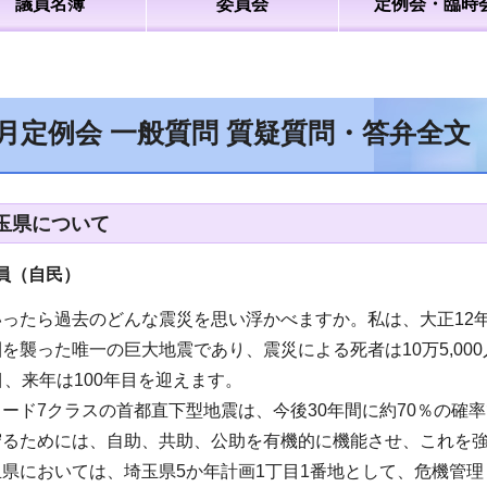
議員名簿
委員会
定例会・臨時
9月定例会 一般質問 質疑質問・答弁全文
玉県について
（自民）
ったら過去のどんな震災を思い浮かべますか。私は、大正12
を襲った唯一の巨大地震であり、震災による死者は10万5,0
目、来年は100年目を迎えます。
ード7クラスの首都直下型地震は、今後30年間に約70％の確
守るためには、自助、共助、公助を有機的に機能させ、これを
県においては、埼玉県5か年計画1丁目1番地として、危機管