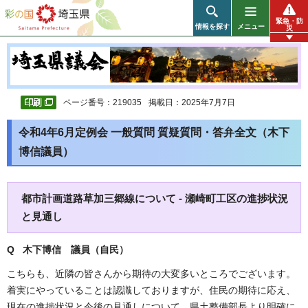
彩の国 埼玉県
緊急・防
情報を探す
メニュー
災
ページ番号：219035
掲載日：2025年7月7日
令和4年6月定例会 一般質問 質疑質問・答弁全文（木下
博信議員）
都市計画道路草加三郷線について - 瀬崎町工区の進捗状況
と見通し
Q 木下博信
議員（自民）
こちらも、近隣の皆さんから期待の大変多いところでございます。
着実にやっていることは認識しておりますが、住民の期待に応え、
現在の進捗状況と今後の見通しについて、県土整備部長より明確に