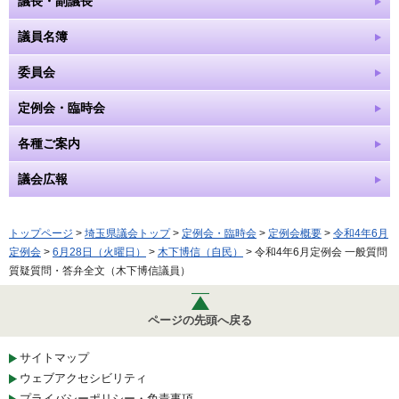
議長・副議長
議員名簿
委員会
定例会・臨時会
各種ご案内
議会広報
トップページ
>
埼玉県議会トップ
>
定例会・臨時会
>
定例会概要
>
令和4年6月
定例会
>
6月28日（火曜日）
>
木下博信（自民）
> 令和4年6月定例会 一般質問
質疑質問・答弁全文（木下博信議員）
ページの先頭へ戻る
サイトマップ
ウェブアクセシビリティ
プライバシーポリシー・免責事項