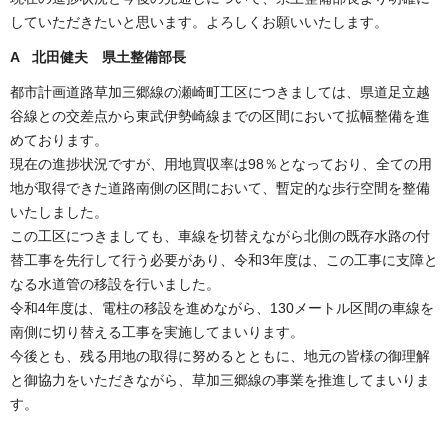
していただきたいと思います。よろしくお願いいたします。
A 北田健夫 県土整備部長
都市計画道路草加三郷線の瀬崎町工区につきましては、県道足立越
谷線との交差点から東武伊勢崎線までの区間において拡幅整備を進
めております。
現在の進捗状況ですが、用地買収率は98％となっており、全ての用
地が取得できた道路南側の区間において、暫定的な歩行空間を整備
いたしました。
この工区につきましても、車線を切替えながら北側の既存水路の付
替工事を先行して行う必要があり、令和3年度は、この工事に支障と
なる水道管の移設を行いました。
令和4年度は、電柱の移設を進めながら、130メートル区間の車線を
南側に切り替える工事を実施してまいります。
今後とも、残る用地の取得に努めるとともに、地元の皆様の御理解
と御協力をいただきながら、草加三郷線の事業を推進してまいりま
す。