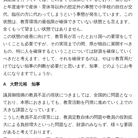
と年度途中で産休・育休等以外の想定外の事態で小学校の担任が交
代、臨任の方に代わってしまうという事態が発生しています。この
状態は、教育環境の最低限が確保できていない状態とも言えます。
全くもって望ましい状態ではありません。
この状態の改善に向けて、教育長が言ったとおり国への要望をして
いくことも必要ですが、その実現までの間、県が独自に展開すべき
もの、特に人を確保するということについては財源を確保していく
べきだと考えます。そして、それを確保するのは、やはり教育局だ
けではない知事の判断が必要だと思います。知事、どのようにお考
えになりますでしょうか。
A 大野元裕 知事
議員御指摘の教員不足の現状につきましては、全国的に問題となっ
ており、本県におきましても、教育活動を円滑に進めていく上での
大きな課題となっています。
こうした教員不足の背景には、教員定数自体の問題や教員の役割拡
大による負担増大といった問題など、財源のみならず、様々な要因
があると考えております。