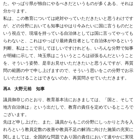
た。やっぱり県が独自にやるべきだというものが多くある、それは
分かります。
私は、この教育については絶対やっていただきたいと思うわけです
が、どの分野においても知事はやはり今みたいに国に言うものだと
いう視点で、現場を持っている自治体としては国に言ってやっても
らわないと、これはやっぱり最終責任者として自治体がやるという
判断、私はここで示してほしいですけれども、いろんな分野で知事
が明確に示して、埼玉県はこういうところは頑張るんだということ
を、そういう姿勢、是非お見せいただきたいと思うんですが、再質
問の範囲の中で申し上げますので、そういう思いをこの分野でお示
しいただけることはできないのか、再質問させていただきます。
再A 大野元裕 知事
議員御存じのとおり、教育基本法におきましては、「国と、そして
地方自治体は」という出だしで、教育の責任を定めているところで
ございます。
先ほど申し上げた、また、議員からもこの分野にしっかりと力を入
れろという教員定数の改善や教員不足の解消に向けた施策の充実に
関しましては、全国的な問題であり国の責任において速やかに実現