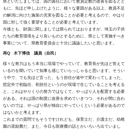
県といたしましては、国の責任において教員定数の改善を図るとと
もに、先ほど申し上げたように、様々な要因がある以上、教員不足
の解消に向けた施策の充実を図ることが必要と考えるので、やはり
国に対して強く要望することが必要と考えています。
今後とも、財源に関しましては限られてはおりますが、埼玉の子供
たちの教育環境をより良いものとするために、県として実施すべき
事業について、県教育委員会と十分に議論したいと思います。
再Q 木下博信
議員（自民）
様々な努力はもう本当に現場でやっていて、教育長が先ほど答えて
いるのを聞いていて知事も感じていらっしゃると思います。そうい
う中で、でも先ほど言った、もう担任が途中で変わってしまった、
想定外で初臨任、初担任というのが現場で生じていることを考える
と、これはやりくりの努力ではなくて、やっぱり人を配置する必要
がある。それは国の制度に改善を求めていきつつ、それが間に合わ
ないのでは、やっぱり県が独自にやっていくという必要があるので
はないかと考えます。
これまでの質問でもそうですけれども、保育士だ、介護士だ、幼稚
園の奨励費だ、また、今日も医療費の話とかいろいろ出ていまし