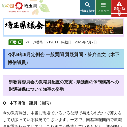
彩の国 埼玉県
緊急・防
情報を探す
メニュー
災
ページ番号：219011
掲載日：2025年7月7日
令和4年6月定例会 一般質問 質疑質問・答弁全文（木下
博信議員）
県教育委員会の教職員配置の充実 - 県独自の体制構築への
財源確保について知事の姿勢
Q 木下博信
議員（自民）
今の教育局は、本当に現場でいろいろな形で与えられた中で努力を
して頑張っている状況でございます。一方で、国基準範囲内で教職
員配置を行っていては、これまでも指摘しているとおり、運が悪い