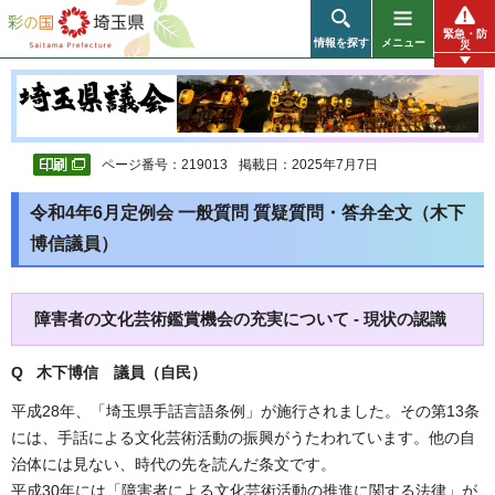
彩の国 埼玉県
緊急・防
情報を探す
メニュー
災
ページ番号：219013
掲載日：2025年7月7日
令和4年6月定例会 一般質問 質疑質問・答弁全文（木下
博信議員）
障害者の文化芸術鑑賞機会の充実について - 現状の認識
Q 木下博信
議員（自民）
平成28年、「埼玉県手話言語条例」が施行されました。その第13条
には、手話による文化芸術活動の振興がうたわれています。他の自
治体には見ない、時代の先を読んだ条文です。
平成30年には「障害者による文化芸術活動の推進に関する法律」が