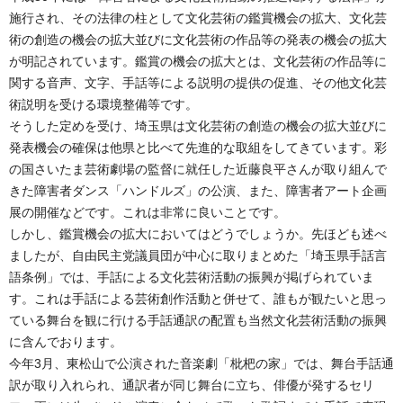
施行され、その法律の柱として文化芸術の鑑賞機会の拡大、文化芸
術の創造の機会の拡大並びに文化芸術の作品等の発表の機会の拡大
が明記されています。鑑賞の機会の拡大とは、文化芸術の作品等に
関する音声、文字、手話等による説明の提供の促進、その他文化芸
術説明を受ける環境整備等です。
そうした定めを受け、埼玉県は文化芸術の創造の機会の拡大並びに
発表機会の確保は他県と比べて先進的な取組をしてきています。彩
の国さいたま芸術劇場の監督に就任した近藤良平さんが取り組んで
きた障害者ダンス「ハンドルズ」の公演、また、障害者アート企画
展の開催などです。これは非常に良いことです。
しかし、鑑賞機会の拡大においてはどうでしょうか。先ほども述べ
ましたが、自由民主党議員団が中心に取りまとめた「埼玉県手話言
語条例」では、手話による文化芸術活動の振興が掲げられていま
す。これは手話による芸術創作活動と併せて、誰もが観たいと思っ
ている舞台を観に行ける手話通訳の配置も当然文化芸術活動の振興
に含んでおります。
今年3月、東松山で公演された音楽劇「枇杷の家」では、舞台手話通
訳が取り入れられ、通訳者が同じ舞台に立ち、俳優が発するセリ