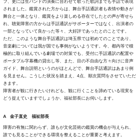
フ、更には生バンドの演奏に合わせて歌った歌詞までも手話で表現
されました。鑑賞された方からは、舞台手話通訳者も表情や動きが
舞台と一体となり、鑑賞をより楽しめる存在でしたとの声が寄せら
れ、聴覚障害の方からは手話通訳がサポーターではなく、出演者の
一部となっていて良かった等々、大好評であったとのことです。
ただ、このような舞台手話通訳は埼玉県では初めてのことであり、
音楽劇については我が国でも事例がないようです。今、都内等で積
極的に取り組んでいる劇場での対策でも、受付に手話通訳の配置や
ポータブル字幕機の貸出し等、また、目の不自由な方々向けに音声
ガイド、舞台説明というのがほとんどで、舞台手話通訳はあまり例
を見ません。こうした状況を踏まえ、4点、順次質問をさせていただ
きます。
障害者が観に行きたいけれども、観に行くことを諦めている現実を
どう捉えていますでしょうか、福祉部長にお伺いします。
A 金子直史 福祉部長
障害の有無に関わらず、誰もが文化芸術の鑑賞の機会が与えられ、
誰でも見ることができる環境を整えることが重要と考えます。