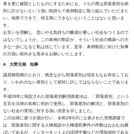
果を更に確固としたものにするためにも、うちの県は部落差別を絶
対に許さないという強い気持ちで条例制定に取り組んでいただきた
い。他県でできて、埼玉県にできないということはないと思いま
す。
お互いを理解し、思いやる気持ちの醸成が優しい社会をつくるので
はないでしょうか。この条例の制定が、そういう社会の構築への大
きな一歩になると私は信じています。是非、条例制定に向けた知事
の力強い前向きな答弁をお願いいたします。
A 大野元裕 知事
議員御指摘のとおり、残念ながら部落差別は現在もなお存在してお
り、いわれのない差別として絶対に許してはならないことでありま
す。
平成28年に制定された部落差別解消推進法は、「部落差別」という
文言を法律の名称に初めて使用し、部落差別の解消と、部落差別の
ない社会の実現に対する強い決意を示しました。
この法律に基づき国が行い、令和2年6月に公表された実態調査で
は、部落差別に関する人権相談や人権侵犯事件の件数はおおむね横
ばいであるが、インターネット上の誹謗中傷などが増加傾向である