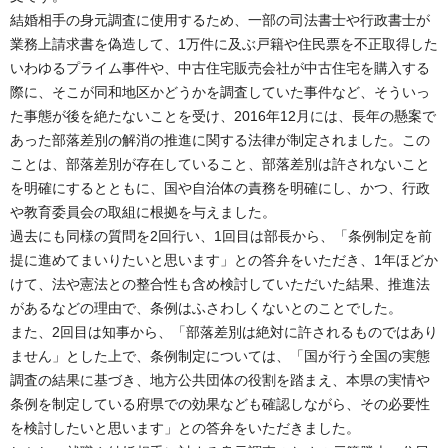
結婚相手の身元調査に使用するため、一部の司法書士や行政書士が
業務上請求書を偽造して、1万件に及ぶ戸籍や住民票を不正取得した
いわゆるプライム事件や、中古住宅販売会社が中古住宅を購入する
際に、そこが同和地区かどうかを調査していた事件など、そういっ
た事態が後を絶たないことを受け、2016年12月には、長年の懸案で
あった部落差別の解消の推進に関する法律が制定されました。この
ことは、部落差別が存在していること、部落差別は許されないこと
を明確にするとともに、国や自治体の責務を明確にし、かつ、行政
や教育委員会の取組に根拠を与えました。
過去にも同様の質問を2回行い、1回目は部長から、「条例制定を前
提に進めてまいりたいと思います」との答弁をいただき、1年ほどか
けて、法や憲法との整合性も含め検討していただいた結果、推進法
があるなどの理由で、条例はふさわしくないとのことでした。
また、2回目は知事から、「部落差別は絶対に許されるものではあり
ません」とした上で、条例制定については、「国が行う全国の実態
調査の結果に基づき、地方公共団体の役割を踏まえ、本県の実情や
条例を制定している府県での効果なども確認しながら、その必要性
を検討したいと思います」との答弁をいただきました。