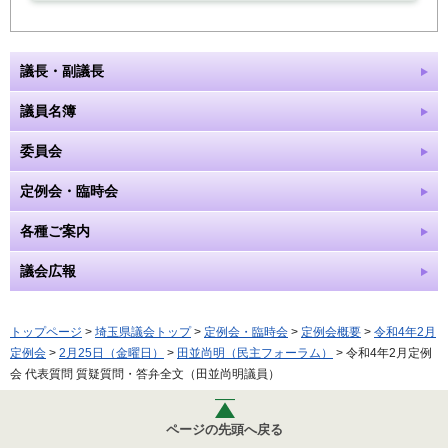
議長・副議長
議員名簿
委員会
定例会・臨時会
各種ご案内
議会広報
トップページ
>
埼玉県議会トップ
>
定例会・臨時会
>
定例会概要
>
令和4年2月
定例会
>
2月25日（金曜日）
>
田並尚明（民主フォーラム）
> 令和4年2月定例
会 代表質問 質疑質問・答弁全文（田並尚明議員）
ページの先頭へ戻る