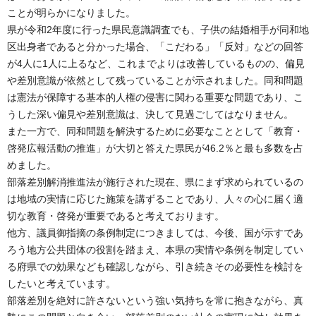
ことが明らかになりました。
県が令和2年度に行った県民意識調査でも、子供の結婚相手が同和地
区出身者であると分かった場合、「こだわる」「反対」などの回答
が4人に1人に上るなど、これまでよりは改善しているものの、偏見
や差別意識が依然として残っていることが示されました。同和問題
は憲法が保障する基本的人権の侵害に関わる重要な問題であり、こ
うした深い偏見や差別意識は、決して見過ごしてはなりません。
また一方で、同和問題を解決するために必要なこととして「教育・
啓発広報活動の推進」が大切と答えた県民が46.2％と最も多数を占
めました。
部落差別解消推進法が施行された現在、県にまず求められているの
は地域の実情に応じた施策を講ずることであり、人々の心に届く適
切な教育・啓発が重要であると考えております。
他方、議員御指摘の条例制定につきましては、今後、国が示すであ
ろう地方公共団体の役割を踏まえ、本県の実情や条例を制定してい
る府県での効果なども確認しながら、引き続きその必要性を検討を
したいと考えています。
部落差別を絶対に許さないという強い気持ちを常に抱きながら、真