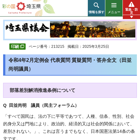
彩の国 埼玉県
緊急・防
情報を探す
メニュー
災
ページ番号：213215
掲載日：2025年3月25日
令和4年2月定例会 代表質問 質疑質問・答弁全文（田並
尚明議員）
部落差別解消推進条例について
Q 田並尚明 議員（民主フォーラム）
「すべて国民は、法の下に平等であつて、人種、信条、性別、社会
的身分又は門地により、政治的、経済的又は社会的関係において、
差別されない。」、これは言うまでもなく、日本国憲法第14条の条
文です。