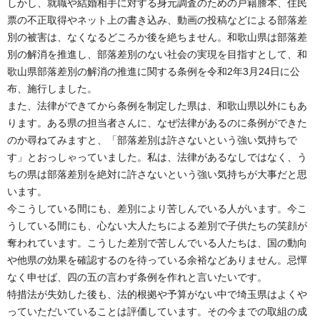
しかし、就職や結婚相手に対する身元調査のための戸籍謄本、住民
票の不正取得やネット上の書き込み、動画の投稿などによる部落差
別の被害は、なくなるどころか後を絶ちません。和歌山県は部落差
別の解消を推進し、部落差別のない社会の実現を目指すとして、和
歌山県部落差別の解消の推進に関する条例を令和2年3月24日に公
布、施行しました。
また、法律ができてから条例を制定した県は、和歌山県以外にもあ
ります。ある県の担当者さんに、なぜ法律があるのに条例ができた
のか尋ねてみますと、「部落差別は許さないという強い気持ちで
す」とおっしゃっていました。私は、法律があるなしではなく、う
ちの県は部落差別を絶対に許さないという強い気持ちが大事だと思
います。
今こうしている間にも、差別により苦しんでいる人がいます。今こ
うしている間にも、心ない大人たちによる差別で子供たちの笑顔が
奪われています。こうした差別で苦しんでいる人たちは、国の動向
や他県の効果を確認するのを待っている余裕などありません。忌憚
なく申せば、四の五の言わず条例を作れと言いたいです。
特措法が失効した後も、法的根拠や予算がない中で埼玉県はよくや
っていただいていることは評価しています。その今までの取組の成