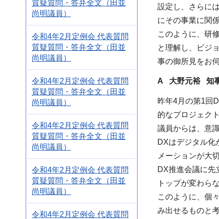
質疑質問・答弁全文（田並
設定し、さらに
尚明議員）
にその事業に関
このように、研
令和4年2月定例会 代表質問
質疑質問・答弁全文（田並
と理解し、ビジ
尚明議員）
事の御所見をお
令和4年2月定例会 代表質問
A 大野元裕 知
質疑質問・答弁全文（田並
昨年4月の第1回
尚明議員）
的なプロジェク
令和4年2月定例会 代表質問
議員からは、意
質疑質問・答弁全文（田並
DXはデジタル化
尚明議員）
メーションが大
DX推進会議に
令和4年2月定例会 代表質問
質疑質問・答弁全文（田並
トップが変わら
尚明議員）
このように、個
み出せるものと
令和4年2月定例会 代表質問