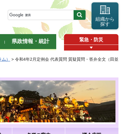
組織から
探す
緊急・防災
県政情報・統計
ラム）
> 令和4年2月定例会 代表質問 質疑質問・答弁全文（田並