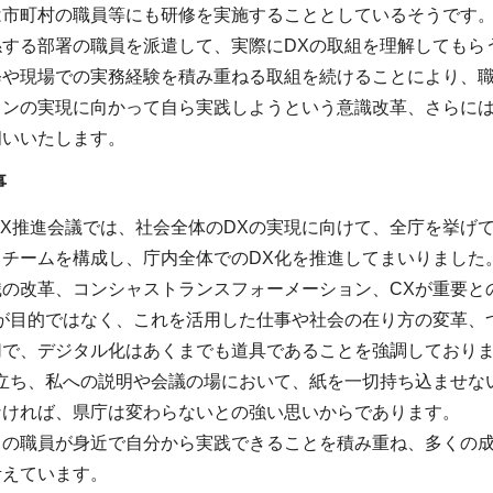
は市町村の職員等にも研修を実施することとしているそうです。
係する部署の職員を派遣して、実際にDXの取組を理解してもら
修や現場での実務経験を積み重ねる取組を続けることにより、職
ョンの実現に向かって自ら実践しようという意識改革、さらには
伺いいたします。
事
DX推進会議では、社会全体のDXの実現に向けて、全庁を挙げ
トチームを構成し、庁内全体でのDX化を推進してまいりました
識の改革、コンシャストランスフォーメーション、CXが重要と
が目的ではなく、これを活用した仕事や社会の在り方の変革、
切で、デジタル化はあくまでも道具であることを強調しており
先立ち、私への説明や会議の場において、紙を一切持ち込ませな
なければ、県庁は変わらないとの強い思いからであります。
々の職員が身近で自分から実践できることを積み重ね、多くの成
考えています。