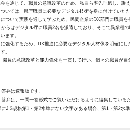
機会を通じて、職員の意識改革のため、私自ら率先垂範し、訴
については、県庁職員に必要なデジタル技術を身に付けていた
見について実践を通して学ぶため、民間企業のDX部門に職員を
月からはデジタル庁に職員2名を派遣しており、そこで異業種
ています。
更に強化するため、DX推進に必要なデジタル人材像を明確にし
ます。
け、職員の意識改革と能力強化を一貫して行い、個々の職員が自
・答弁は速報版です。
・答弁は、一問一答形式でご覧いただけるように編集している
部にJIS規格第1・第2水準にない文字がある場合、第1・第2