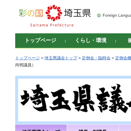
彩の国 埼玉県
Foreign Langu
トップページ
くらし・環境
トップページ
>
埼玉県議会トップ
>
定例会・臨時会
>
定例会
尚明議員）