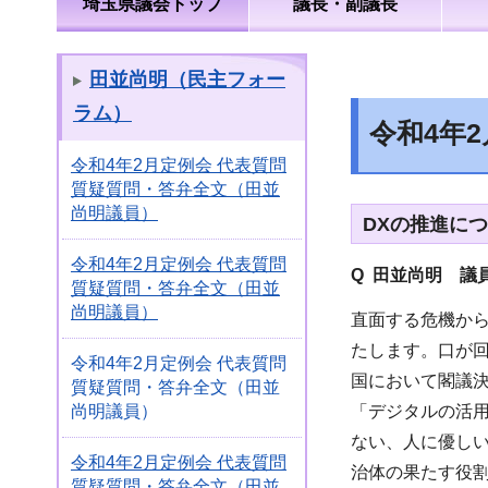
埼玉県議会トップ
議長・副議長
田並尚明（民主フォー
ラム）
令和4年
令和4年2月定例会 代表質問
質疑質問・答弁全文（田並
尚明議員）
DXの推進に
令和4年2月定例会 代表質問
Q 田並尚明 議
質疑質問・答弁全文（田並
尚明議員）
直面する危機か
たします。口が回
令和4年2月定例会 代表質問
国において閣議
質疑質問・答弁全文（田並
「デジタルの活
尚明議員）
ない、人に優し
令和4年2月定例会 代表質問
治体の果たす役
質疑質問・答弁全文（田並