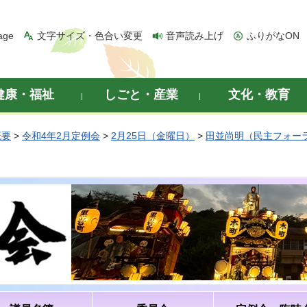
age
文字サイズ・色合い変更
音声読み上げ
ふりがなON
健康・福祉
しごと・産業
文化・教育
概要
>
令和4年2月定例会
>
2月25日（金曜日）
>
田並尚明（民主フォー