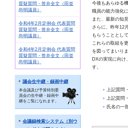
今後もあらゆる
質疑質問・答弁全文（田並
尚明議員）
職員の能力強化
また、最新の知
令和4年2月定例会 代表質問
さらに、昨年12
質疑質問・答弁全文（田並
もらうこととし
尚明議員）
これらの取組を
令和4年2月定例会 代表質問
を図ってまいり
質疑質問・答弁全文（田並
DXの実現に向
尚明議員）
す。
議会生中継・録画中継
上記質問
本会議及び予算特別委
員会の生中継・録画中
上記質問
継をご覧になれます。
氏名の一
会議録検索システム（別ウ