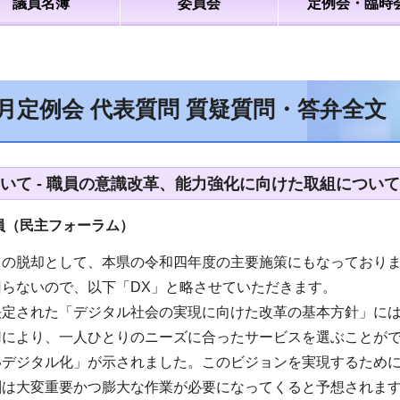
議員名簿
委員会
定例会・臨時
2月定例会 代表質問 質疑質問・答弁全文
ついて - 職員の意識改革、能力強化に向けた取組について
員（民主フォーラム）
らの脱却として、本県の令和四年度の主要施策にもなっており
らないので、以下「DX」と略させていただきます。
決定された「デジタル社会の実現に向けた改革の基本方針」に
用により、一人ひとりのニーズに合ったサービスを選ぶことが
いデジタル化」が示されました。このビジョンを実現するために
割は大変重要かつ膨大な作業が必要になってくると予想されま