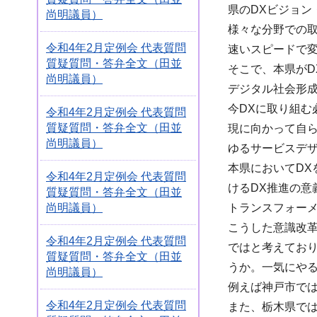
県のDXビジョ
尚明議員）
様々な分野での
令和4年2月定例会 代表質問
速いスピードで
質疑質問・答弁全文（田並
そこで、本県が
尚明議員）
デジタル社会形成
今DXに取り組
令和4年2月定例会 代表質問
質疑質問・答弁全文（田並
現に向かって自
尚明議員）
ゆるサービスデ
本県においてDX
令和4年2月定例会 代表質問
けるDX推進の意
質疑質問・答弁全文（田並
トランスフォー
尚明議員）
こうした意識改
令和4年2月定例会 代表質問
ではと考えてお
質疑質問・答弁全文（田並
うか。一気にや
尚明議員）
例えば神戸市で
令和4年2月定例会 代表質問
また、栃木県では