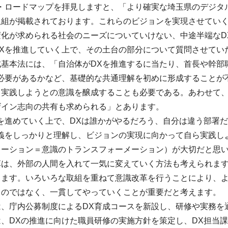
ン・ロードマップを拝見しますと、「より確実な埼玉県のデジタ
取組が掲載されております。これらのビジョンを実現させてい
変化が求められる社会のニーズについていけない、中途半端なD
DXを推進していく上で、その土台の部分について質問させてい
基本法には、「自治体がDXを推進するに当たり、首長や幹部
む必要があるかなど、基礎的な共通理解を初めに形成することが
ら実践しようとの意識を醸成することも必要である。あわせて
ザイン志向の共有も求められる」とあります。
を進めていく上で、DXは誰かがやるだろう、自分は違う部署
義をしっかりと理解し、ビジョンの実現に向かって自ら実践し
メーション＝意識のトランスフォーメーション）が大切だと思
革は、外部の人間を入れて一気に変えていく方法も考えられま
ります。いろいろな取組を重ねて意識改革を行うことにより、よ
るのではなく、一貫してやっていくことが重要だと考えます。
は、庁内公募制度によるDX育成コースを新設し、研修や実務を
、DXの推進に向けた職員研修の実施方針を策定し、DX担当