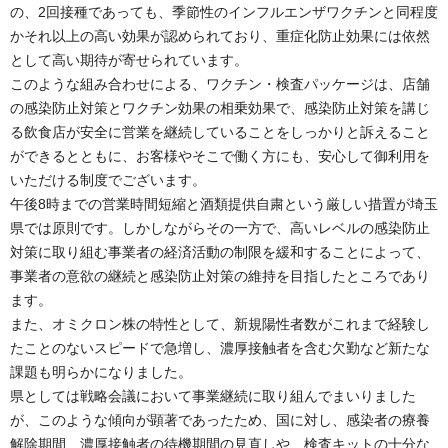
の、2回接種であっても、季節性のインフルエンザワクチンと同程度
かそれ以上の高い効果が認められており、重症化防止効果には依然
として高い期待が寄せられています。
このような組み合わせによる、ワクチン・検査パッケージは、店舗
の感染防止対策とワクチン効果の相乗効果で、感染防止対策を講じ
る飲食店が安全に営業を継続していることをしっかりと訴えること
ができるとともに、お客様やそこで働く方にも、安心して御利用を
いただける制度でございます。
午後8時までの営業時間短縮と酒類提供自粛という厳しい措置が埼玉
県では原則です。しかしながらその一方で、高いレベルの感染防止
対策に取り組む事業者の経済活動の制限を緩和することによって、
事業者の意欲の継続と感染防止対策の維持を目指したところであり
ます。
また、オミクロン株の特性として、新規陽性者数がこれまで経験し
たことのないスピードで急増し、濃厚接触者を含む欠勤など新たな
課題も明らかになりました。
県としては戦略会議において事業継続に取り組んでまいりました
が、このような傾向が顕著であったため、国に対し、感染者の療養
解除期間、濃厚接触者の待機期間の見直しや、検査キットの十分な