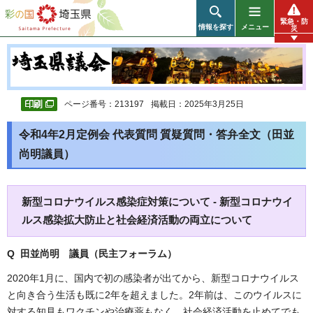
彩の国 埼玉県
緊急・防
情報を探す
メニュー
災
ページ番号：213197
掲載日：2025年3月25日
令和4年2月定例会 代表質問 質疑質問・答弁全文（田並
尚明議員）
新型コロナウイルス感染症対策について - 新型コロナウイ
ルス感染拡大防止と社会経済活動の両立について
Q 田並尚明 議員（民主フォーラム）
2020年1月に、国内で初の感染者が出てから、新型コロナウイルス
と向き合う生活も既に2年を超えました。2年前は、このウイルスに
対する知見もワクチンや治療薬もなく、社会経済活動を止めてでも