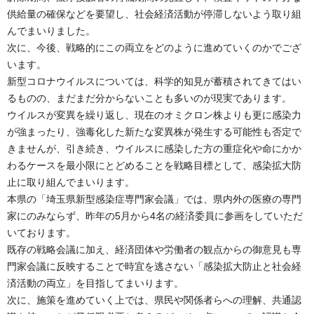
供給量の確保などを要望し、社会経済活動が停滞しないよう取り組
んでまいりました。
次に、今後、戦略的にこの両立をどのように進めていくのかでござ
います。
新型コロナウイルスについては、科学的知見が蓄積されてきてはい
るものの、まだまだ分からないことも多いのが現実であります。
ウイルスが変異を繰り返し、現在のオミクロン株よりも更に感染力
が強まったり、強毒化した新たな変異株が発生する可能性も否定で
きませんが、引き続き、ウイルスに感染した方の重症化や命にかか
わるケースを最小限にとどめることを戦略目標として、感染拡大防
止に取り組んでまいります。
本県の「埼玉県新型感染症専門家会議」では、県内外の医療の専門
家にのみならず、昨年の5月から4名の経済委員に参画をしていただ
いております。
既存の戦略会議に加え、経済団体や労働者の観点からの御意見も専
門家会議に反映することで時宜を逃さない「感染拡大防止と社会経
済活動の両立」を目指してまいります。
次に、施策を進めていく上では、県民や関係者らへの理解、共通認