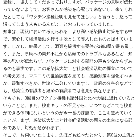
登録し、協力してくださっておりますが、パッケージの意味が伝わ
っていないようで、お客さんが感染を心配して来ないし、来てくれ
たとしても『ワクチン接種証明を見せてほしい』と言うと、怒って
帰ってしまう人もいるんだよ」とおっしゃっていました。
知事は、現状において考えられる、より高い感染防止対策をする中
で、安心して経済活動を行う手段として導入したものと捉えていま
す。しかし、結果として、酒類を提供する要件が1都3県で最も厳し
く、また、県民への周知不足から店頭でのトラブルもあるなど、知
事の思いが伝わらず、パッケージに対する疑問の声も少なからずあ
るのも事実です。この感染拡大防止と社会経済活動の両立について
の考え方は、マスコミの世論調査を見ても、感染対策を強化すべき
か、緩和すべきか、世論が二分していますし、政府の分科会などで
も、感染症の有識者と経済の有識者では意見が異なります。
そもそも、3回目のワクチン接種も諸外国と比べ大幅に遅れていると
いうことと、また、検査キットの不足から、いつでもどこでも検査
ができる体制にないというのが今一番の課題で、ここを進めていく
ことが、まず、感染拡大防止と社会経済活動の両立の土台になる部
分であり、対処が急がれます。
そこで、お伺いいたします。先ほども述べたとおり、第6波の主流と