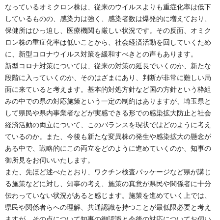
なっているオミクロン株は、従来のウイルスよりも重症化率は低下
しているものの、感染力は強く、感染者数は爆発的に増えており、
保健所はひっ迫し、医療機関も厳しい状況です。その反面、オミク
ロン株の重症化率は低いことから、社会経済活動を回していくため
に、新型コロナウイルス対策を緩和すべきとの声もあります。
新型コロナ対策については、従来の対策の延長でいくのか、新たな
段階に入っていくのか、そのはざまにあり、判断が非常に難しい局
面に来ていると考えます。基本的対処方針など国の方針という枠組
みの中での県の対応施策という一定の制約はありますが、埼玉県と
して県民や県内事業者などが実感できる形での感染拡大防止と社会
経済活動の両立について、このバランスを現状ではどのように考え
ているのか。また、今後も新たな変異株の発生や感染拡大の懸念が
ある中で、戦略的にこの両立をどのように進めていくのか、知事の
御所見をお伺いいたします。
また、先ほど述べたとおり、ワクチン検査パッケージなど県が講じ
る施策などに対し、知事の考え、施策の真意が県民や関係者に十分
伝わっていない状況があると感じます。施策を進めていく上では、
県民や関係者らへの理解、共通認識を持つことが最低限必要と考え
ますが、その点について知事の御認識と今後の対応についてお伺い