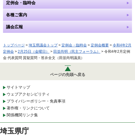
定例会・臨時会
各種ご案内
議会広報
トップページ
>
埼玉県議会トップ
>
定例会・臨時会
>
定例会概要
>
令和4年2月
定例会
>
2月25日（金曜日）
>
田並尚明（民主フォーラム）
> 令和4年2月定例
会 代表質問 質疑質問・答弁全文（田並尚明議員）
ページの先頭へ戻る
サイトマップ
ウェブアクセシビリティ
プライバシーポリシー・免責事項
著作権・リンクについて
関係機関リンク集
埼玉県庁