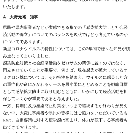
いたします。
A 大野元裕 知事
県民や県内事業者などが実感できる形での「感染拡大防止と社会経
済活動の両立」についてのバランスを現状ではどう考えているのか
についてであります。
新型コロナウイルスの特性については、この2年間で様々な知見が積
み重なってまいりました。
感染防止対策と社会経済活動をゼロサムの関係に置くのではなく、
両立させていくことが重要で、例えば、現在感染が拡大しているオ
ミクロン株については、その特性を踏まえ、ウイルスに感染した方
の重症化や命にかかわるケースを最小限にとどめることを戦略目標
として感染拡大防止に取り組むとともに、いかにして経済活動を担
保していくかが重要であると考えました。
一方、長期に及ぶ感染防止対策をいつまで継続するか終わりが見え
ない中、大変に事業者や県民の皆様にはご協力をいただいているも
のの、自粛要請に対する疲労感は高まり、体力が低下する事業者も
出てきております。