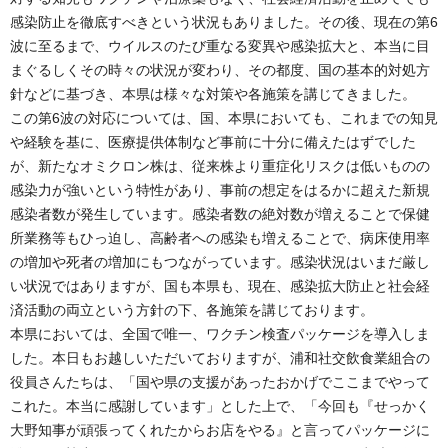
感染防止を徹底すべきという状況もありました。その後、現在の第6
波に至るまで、ウイルスのたび重なる変異や感染拡大と、本当に目
まぐるしくその時々の状況が変わり、その都度、国の基本的対処方
針などに基づき、本県は様々な対策や各施策を講じてきました。
この第6波の対応については、国、本県においても、これまでの知見
や経験を基に、医療提供体制など事前に十分に備えたはずでした
が、新たなオミクロン株は、従来株より重症化リスクは低いものの
感染力が強いという特性があり、事前の想定をはるかに超えた新規
感染者数が発生しています。感染者数の絶対数が増えることで保健
所業務等もひっ迫し、高齢者への感染も増えることで、病床使用率
の増加や死者の増加にもつながっています。感染状況はいまだ厳し
い状況ではありますが、国も本県も、現在、感染拡大防止と社会経
済活動の両立という方針の下、各施策を講じております。
本県においては、全国で唯一、ワクチン検査パッケージを導入しま
した。本日もお越しいただいておりますが、浦和社交飲食業組合の
役員さんたちは、「国や県の支援があったおかげでここまでやって
これた。本当に感謝しています」とした上で、「今回も『せっかく
大野知事が頑張ってくれたからお店をやる』と言ってパッケージに