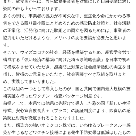
また、飲食店からは、専ら飲食事業者を対象にした自粛要請に対し
疑問の声も上がっております。
多くの県民、事業者の協力が不可欠な中、重症化や命にかかわる事
例をできる限り最小限にとどめるための感染防止対策と、社会活動
の正常化、活発化に向けた取組との両立を図るためには、事業者の
協力をいただけるような、メリハリのある要請が必要たと思いま
す。
そこで、ウィズコロナの社会、経済を構築するため、産官学金労で
構成する「強い経済の構築に向けた埼玉県戦略会議」を日本で初め
て構成をさせていただき、感染防止対策と社会経済活動の両立を目
指し、皆様のご意見をいただき、社会実装すべき取組を取りまと
め、実践してまいりました。
この取組の一つとして導入したのが、国と共同で国内最大規模の技
術実証を行ったワクチン・検査パッケージ制度です。
前提として、本県では他県に先駆けて導入した彩の国「新しい生活
様式」安心宣言飲食店＋（プラス）の認証制度により、飲食店の感
染防止対策が徹底されることとなりました。
また、感染力の強いオミクロン株では、いわゆるブレークスルー感
染が生じるなどワクチン接種による発生予防効果は低減はしたもの