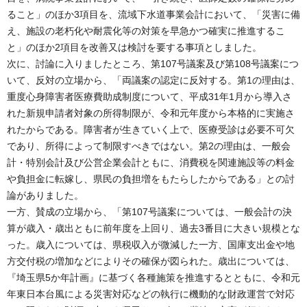
ること」のほか3項目を、流域下水道事業会計において、「災害に備
え、施設の老朽化や耐震化等の対策を早急かつ確実に推進するこ
と」のほか2項目を改善又は検討を要する事項としました。
次に、討論に入りましたところ、第107号議案及び第108号議案につ
いて、反対の立場から、「両議案の認定に反対する。第1の理由は、
重度心身障害者医療費助成制度について、平成31年1月から導入さ
れた新規申請者対象の所得制限が、令和元年度から本格的に実施さ
れたからである。障害者が生きていく上で、医療受診は必要不可欠
であり、所得によって制限すべきではない。第2の理由は、一般会
計・特別会計及び公営企業会計ともに、消費税を関連施設等の料金
や負担金に転嫁し、県民の負担増をもたらしたからである」との討
論がありました。
一方、賛成の立場から、「第107号議案については、一般会計の決
算が歳入・歳出ともに前年度を上回り、過去3番目に大きい規模とな
った。歳入については、県税収入が微減した一方、国庫支出金や地
方交付税の増加などによりその確保が図られた。歳出については、
『埼玉県5か年計画』に基づく各種施策を推進するとともに、令和元
年東日本台風による災害対応などの執行に機動的な財政運営で対応