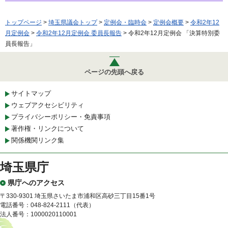
トップページ
>
埼玉県議会トップ
>
定例会・臨時会
>
定例会概要
>
令和2年12
月定例会
>
令和2年12月定例会 委員長報告
> 令和2年12月定例会 「決算特別委
員長報告」
ページの先頭へ戻る
サイトマップ
ウェブアクセシビリティ
プライバシーポリシー・免責事項
著作権・リンクについて
関係機関リンク集
埼玉県庁
県庁へのアクセス
〒330-9301 埼玉県さいたま市浦和区高砂三丁目15番1号
電話番号：048-824-2111（代表）
法人番号：1000020110001