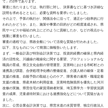
て」の2件であります。
審査に当たりましては、執行部に対し、決算書などに基づき詳細な
説明を求めるとともに、必要な資料を要求いたしました。
その上で、予算の執行が、関係法令に沿って、適正かつ効率的に行
われたかどうか、また、施策や事業の目的がどの程度達成され、県
民サービスや福祉の向上にどのように貢献したか、などの視点から
慎重に審査を行いました。
審査の過程では、県政全般について活発な質疑が行われました。
以下、主なものについて簡潔に御報告いたします。
まず、一般会計及び特別会計決算では、投資的経費の確保と県内経
済の活性化、川越線の複線化に関する要望、プロフェッショナルな
職員の育成、県立文化会館の管理運営、災害時における市町村との
連携及び課題、合併処理浄化槽の整備促進、介護人材の確保・定着
支援の推進、自殺予防の取組と心のケア、障害者の雇用・職場定着
支援の推進、県産木材の利用促進、災害時危険箇所を優先した河川
改修の実施、県営住宅の家賃滞納者対策、埼玉県学力・学習状況調
査の成果、児童虐待対策における連携強化などについて質疑があり
ました。
次に、公営企業会計決算では、県営水道の水質管理、独立行政法人