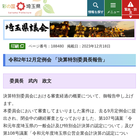
彩の国 埼玉県
緊急・防
情報を探す
メニュー
災
ページ番号：188480
掲載日：2023年12月18日
令和2年12月定例会 「決算特別委員長報告」
委員長 武内 政文
決算特別委員会における審査経過の概要について、御報告申し上げ
ます。
本委員会において審査してまいりました案件は、去る9月定例会に提
出され、閉会中の継続審査となっておりました、第107号議案「令
和元年度埼玉県の一般会計及び特別会計決算の認定について」及び
第108号議案「令和元年度埼玉県公営企業会計決算の認定につい