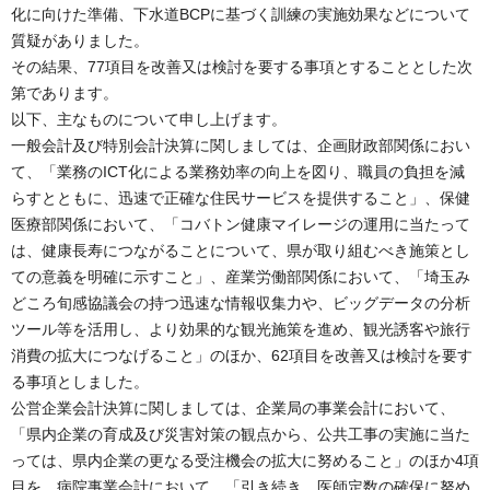
化に向けた準備、下水道BCPに基づく訓練の実施効果などについて
質疑がありました。
その結果、77項目を改善又は検討を要する事項とすることとした次
第であります。
以下、主なものについて申し上げます。
一般会計及び特別会計決算に関しましては、企画財政部関係におい
て、「業務のICT化による業務効率の向上を図り、職員の負担を減
らすとともに、迅速で正確な住民サービスを提供すること」、保健
医療部関係において、「コバトン健康マイレージの運用に当たって
は、健康長寿につながることについて、県が取り組むべき施策とし
ての意義を明確に示すこと」、産業労働部関係において、「埼玉み
どころ旬感協議会の持つ迅速な情報収集力や、ビッグデータの分析
ツール等を活用し、より効果的な観光施策を進め、観光誘客や旅行
消費の拡大につなげること」のほか、62項目を改善又は検討を要す
る事項としました。
公営企業会計決算に関しましては、企業局の事業会計において、
「県内企業の育成及び災害対策の観点から、公共工事の実施に当た
っては、県内企業の更なる受注機会の拡大に努めること」のほか4項
目を、病院事業会計において、「引き続き、医師定数の確保に努め