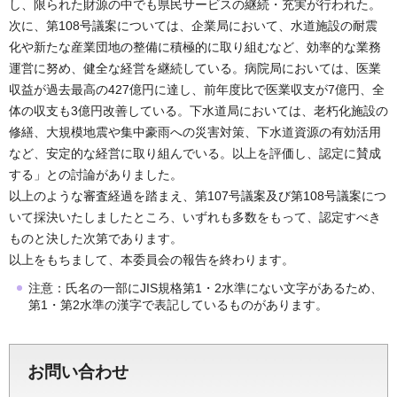
し、限られた財源の中でも県民サービスの継続・充実が行われた。
次に、第108号議案については、企業局において、水道施設の耐震
化や新たな産業団地の整備に積極的に取り組むなど、効率的な業務
運営に努め、健全な経営を継続している。病院局においては、医業
収益が過去最高の427億円に達し、前年度比で医業収支が7億円、全
体の収支も3億円改善している。下水道局においては、老朽化施設の
修繕、大規模地震や集中豪雨への災害対策、下水道資源の有効活用
など、安定的な経営に取り組んでいる。以上を評価し、認定に賛成
する」との討論がありました。
以上のような審査経過を踏まえ、第107号議案及び第108号議案につ
いて採決いたしましたところ、いずれも多数をもって、認定すべき
ものと決した次第であります。
以上をもちまして、本委員会の報告を終わります。
注意：氏名の一部にJIS規格第1・2水準にない文字があるため、
第1・第2水準の漢字で表記しているものがあります。
お問い合わせ