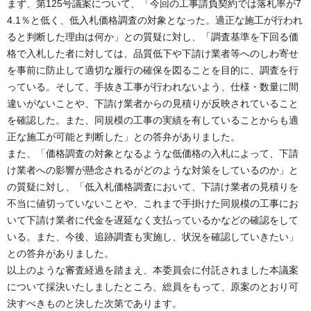
まず、第125号議案について、「今回の工事請負契約では落札率が7
4.1％と低く、低入札価格調査の対象となった。適正な施工が行われ
ると判断した理由は何か」との質疑に対し、「調査基準を下回る価
格で入札した者に対しては、品質低下や下請け業者等へのしわ寄せ
を事前に防止して適切な履行の確保を図ることを目的に、調査を行
っている。そして、手抜き工事が行われないよう、仕様・数量に間
違いがないことや、下請け業者からの見積りが反映されていること
を確認した。また、同規模の工事の実績を有していることからも適
正な施工が可能と判断した」との答弁がありました。
また、「価格調査の対象となるような低価格の入札によって、下請
け業者への影響が懸念されるがどのような対策をしているのか」と
の質疑に対し、「低入札価格調査において、下請け業者の見積りを
不当に値切っていないことや、これまで手掛けた同規模の工事にお
いて下請け業者に代金を遅延なく支払っているかなどの確認をして
いる。また、今後、追跡調査も実施し、状況を確認していきたい」
との答弁がありました。
以上のような審査経過を踏まえ、本委員会に付託されました本議案
について採決いたしましたところ、総員をもって、原案のとおり可
決すべきものと決した次第であります。