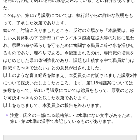
億円の合わせて約11億円の減を見込んでいる」との答弁がありまし
た。
このほか、第117号議案については、執行部からの詳細な説明をも
って、了承した次第であります。
続いて、討論に入りましたところ、反対の立場から「本議案は、厳
しい人員体制の下で新型コロナウイルス感染症拡大等の対応に追わ
れ、県民の命や暮らしを守るために奮闘する職員に冷や水を浴びせ
るものであり、理不尽である。今後望まれるのは、専門職の増員を
はじめとした県の体制強化であり、課題も山積する中で職員給与は
削減するべきではない」との意見が出されました。
以上のような審査経過を踏まえ、本委員会に付託されました議案2件
について採決いたしましたところ、まず、第118号議案については
多数をもって、第117号議案については総員をもって、原案のとお
り可決すべきものと決した次第であります。
以上をもちまして、本委員会の報告を終わります。
注意：氏名の一部にJIS規格第1・2水準にない文字があるため、
第1・第2水準の漢字で表記しているものがあります。