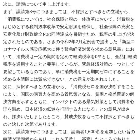
次に、請願について申し上げます。
まず、議請第8号につきましては、不採択とすべきとの立場から、
「消費税については、社会保障と税の一体改革において、消費税を
はじめとする税制抜本改革で安定財源を確保し、社会保障の充実と
安定化及び財政健全化の同時達成を目指すため、税率の引上げが決
定されたものである。さきの令和2年2月定例会で提出した『新型コ
ロナウイルス感染症拡大に伴う緊急経済対策を求める意見書』にお
いて、消費税は一定の期間を定めて軽減税率を0％とし、全品目軽減
税率を適用することと要望しているが、緊急経済対策の一つとして
要望しているものであり、単に消費税を一定期間ゼロにすることを
求める本請願には賛成できない」との意見が出されました。
次に、採択すべきとの立場から、「消費税ゼロを国が決断すること
により、国民の購買力を高める景気策となる。貧困と格差問題の解
決方向を示すとともに、インパクトのある景気対策として消費者心
理を温め、日本経済の低迷を打開する力になる」との意見が出さ
れ、採決いたしましたところ、賛成少数をもって不採択とすべきも
のと決した次第であります。
次に、議請第9号につきましては、請願者1,600名を追加したい旨の
申請が請願者からあり、これを了承し、審査したところでありま