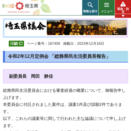
彩の国 埼玉県
緊急・防
情報を探す
メニュー
災
ページ番号：187406
掲載日：2023年12月18日
令和2年12月定例会 「総務県民生活委員長報告」
副委員長 岡田 静佳
総務県民生活委員会における審査経過の概要について、御報告申し
上げます。
本委員会に付託されました案件は、議案1件及び請願2件でありま
す。
以下、これらの議案等に関して行われた主な論議について申し上げ
ます。