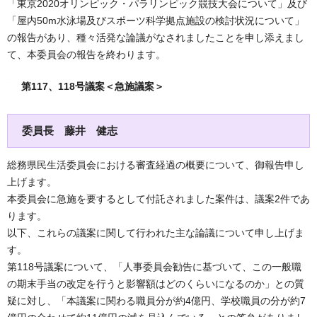
「東京2020オリンピック・パラリンピック競技大会について」及び
「屋内50m水泳場及びスポーツ科学拠点施設の検討状況について」
の報告があり、種々活発な論議がなされましたことを申し添えまし
て、本委員会の報告を終わります。
第117、118号議案＜急施議案＞
委員長 藤井 健志
総務県民生活委員会における審査経過の概要について、御報告申し
上げます。
本委員会に急施を要するとして付託されました案件は、議案2件であ
ります。
以下、これらの議案に関して行われた主な論議について申し上げま
す。
第118号議案について、「人事委員会勧告に基づいて、この一般職
の期末手当の改定を行うと影響額はどのくらいになるのか」との質
疑に対し、「本議案に関わる職員分が約4億円、学校職員の分が約7