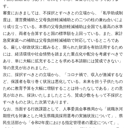
す。
審査におきましては、不採択とすべきとの立場から、「私学助成制
度は、運営費補助と父母負担軽減補助との二つの柱の兼ね合いによ
り成り立っている。本県の父母負担軽減補助は全国でも最高の水準
にあり、両者を合算すると国の標準額を上回っている。また、家計
急変家庭への補助は父母負担軽減補助で対応しているところであ
る。厳しい財政状況に鑑みると、限られた財源を有効活用するため
には、経済環境や社会情勢を踏まえた重点化や配分を考慮すべきで
あり、単に大幅に拡充することを求める本請願には賛成できない」
等の意見が出されました。
次に、採択すべきとの立場から、「コロナ禍で、収入が激減するな
ど、保護者を取り巻く状況は悪化している。未来を担う子供たちの
ために教育予算を大幅に増額することは待ったなしである」との意
見が出され、採決いたしましたところ、賛成少数をもって不採択と
すべきものと決した次第であります。
なお、当面する行政課題として、人事委員会事務局から「就職氷河
期世代を対象とした埼玉県職員採用選考の実施状況について」、県
民生活部から「令和2年度における指定管理者の選定について」、