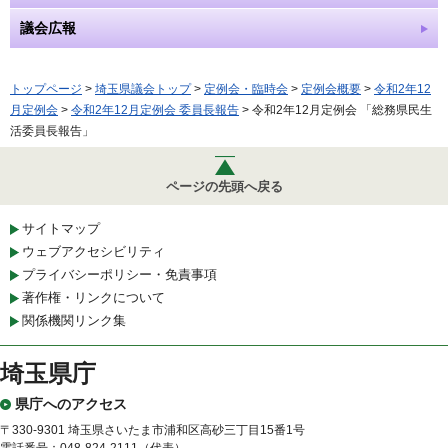
議会広報
トップページ
>
埼玉県議会トップ
>
定例会・臨時会
>
定例会概要
>
令和2年12
月定例会
>
令和2年12月定例会 委員長報告
> 令和2年12月定例会 「総務県民生
活委員長報告」
ページの先頭へ戻る
サイトマップ
ウェブアクセシビリティ
プライバシーポリシー・免責事項
著作権・リンクについて
関係機関リンク集
埼玉県庁
県庁へのアクセス
〒330-9301 埼玉県さいたま市浦和区高砂三丁目15番1号
電話番号：048-824-2111（代表）