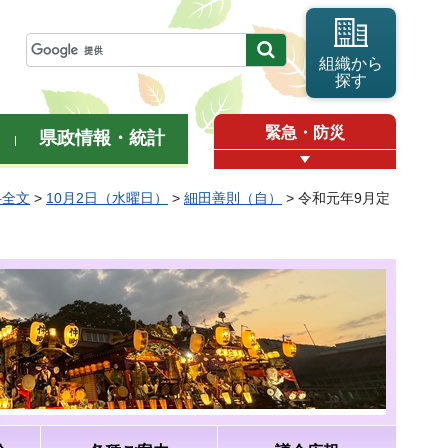
組織から
探す
緊急・防災
県政情報・統計
弁全文
>
10月2日（水曜日）
>
細田善則（自）
> 令和元年9月定