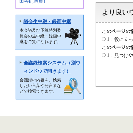
田善則議員）
より良い
議会生中継・録画中継
本会議及び予算特別委
このページの
員会の生中継・録画中
1：役に立
継をご覧になれます。
このページの
1：見つけ
会議録検索システム（別ウ
ィンドウで開きます）
会議録の内容を、検索
したい言葉や発言者な
どで検索できます。