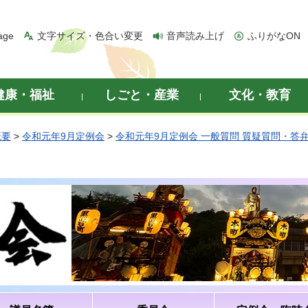
age
文字サイズ・色合い変更
音声読み上げ
ふりがなON
健康・福祉
しごと・産業
文化・教育
概要
>
令和元年9月定例会
>
令和元年9月定例会 一般質問 質疑質問・答