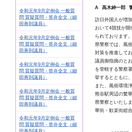
A 高木紳一郎 
令和元年9月定例会 一般質
問 質疑質問・答弁全文（細
訪日外国人が増
田善則議員）
おいて4競技が
られております
令和元年9月定例会 一般質
問 質疑質問・答弁全文（細
県警察では、風
田善則議員）
対策を推進して
議員御指摘のと
令和元年9月定例会 一般質
を管轄する警察署
問 質疑質問・答弁全文（細
田善則議員）
挙するとともに、
また、風俗環境浄
令和元年9月定例会 一般質
熊谷駅周辺の繁
問 質疑質問・答弁全文（細
県警察といたし
田善則議員）
華街・歓楽街総
令和元年9月定例会 一般質
問 質疑質問・答弁全文（細
田善則議員）