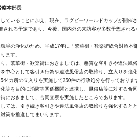
警察本部長
加していることに加え、現在、ラグビーワールドカップが開催
開催される予定であり、今後、国内外の来訪客が多数予想される
。
俗環境の浄化のため、平成17年に「繁華街・歓楽街総合対策本
おります。
おり、繁華街・歓楽街におきましては、悪質な客引きや違法風
を中心として客引き行為や違法風俗店の取締り、立入りを強化
544カ所の立入りを実施して250件の行政処分を行っておりま
化等を目的に消防等関係機関と連携し、風俗店等に対する合同
華街におきまして、合同査察を実施したところであります。
ましては、引き続き客引きや違法風俗店の取締りを強化すると
合対策を推進してまいります。