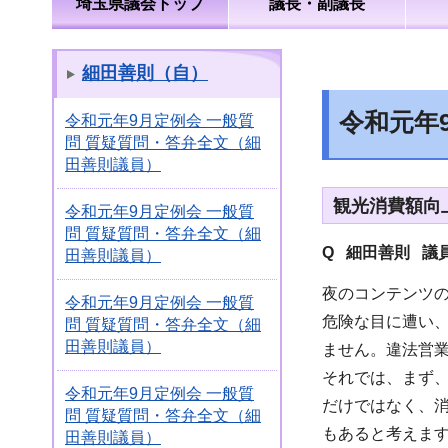
埼玉県議会トップ
議長・副議長
細田善則（自）
令和元年
令和元年9月定例会 一般質
問 質疑質問・答弁全文（細
田善則議員）
観光消費額向
令和元年9月定例会 一般質
問 質疑質問・答弁全文（細
Q 細田善則 議
田善則議員）
夜のコンテンツ
令和元年9月定例会 一般質
危険な目に遭い
問 質疑質問・答弁全文（細
田善則議員）
ません。違法営
それでは、まず
令和元年9月定例会 一般質
だけではなく、
問 質疑質問・答弁全文（細
もあると考えま
田善則議員）