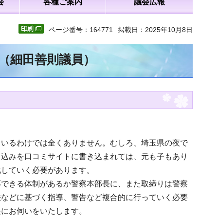
会
各種ご案内
議会広報
ページ番号：164771
掲載日：2025年10月8日
文（細田善則議員）
ているわけでは全くありません。むしろ、埼玉県の夜で
き込みを口コミサイトに書き込まれては、元も子もあり
化していく必要があります。
応できる体制があるか警察本部長に、また取締りは警察
法などに基づく指導、警告など複合的に行っていく必要
長にお伺いをいたします。