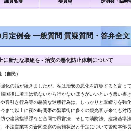
議員名簿
委員会
定例会・臨時
9月定例会 一般質問 質疑質問・答弁全
上に新たな取組を - 治安の悪化防止体制について
員（自民
）
の強化の話が続きましたが、私は治安の悪化を許容すると言っ
、帰国後に埼玉は危ないから行かないほうがいいという悪い書
業や客引き行為等の悪質な迷惑行為は、しっかりと取締りを強
、今まで以上に夜の時間帯の繁華街に多くの観光客が来ても対
消防や建築指導課など合同で風営法、そして消防法、建築基準
す。不法営業等の合同査察の実施状況と予定について警察本部