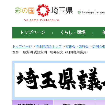
彩の国 埼玉県
Foreign Langu
トップページ
くらし・環境
トップページ
>
埼玉県議会トップ
>
定例会・臨時会
>
定例会
例会 一般質問 質疑質問・答弁全文（細田善則議員）