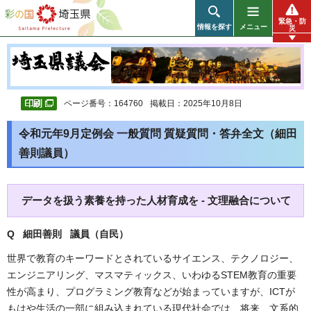
彩の国 埼玉県
緊急・防
情報を探す
メニュー
災
ページ番号：164760
掲載日：2025年10月8日
令和元年9月定例会 一般質問 質疑質問・答弁全文（細田
善則議員）
データを扱う素養を持った人材育成を - 文理融合について
Q 細田善則 議員（自民
）
世界で教育のキーワードとされているサイエンス、テクノロジー、
エンジニアリング、マスマティックス、いわゆるSTEM教育の重要
性が高まり、プログラミング教育などが始まっていますが、ICTが
もはや生活の一部に組み込まれている現代社会では、将来、文系的