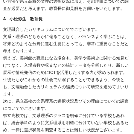
い方法で県立高校の文理の選択状況に加え、その理由についての調
査が必要だと考えます。教育長に御見解をお伺いをいたします。
A 小松弥生 教育長
文理融合したカリキュラムについてでございます。
文系・理系のどちらかに偏ることなく、バランスよく学ぶことは、
将来どのような分野に進む生徒にとっても、非常に重要なことだと
考えております。
例えば、美術館の職員になる場合も、美学や美術史に関する知見だ
けでなく、入場者数や収支などの統計データを分析したり、新しい
展示や情報発信のためにICTを活用したりする力が求められます。
生徒たちがこれからの社会で活躍することができるよう、今後と
も、文理融合したカリキュラムの編成について研究を進めてまいり
ます。
次に、県立高校の文系理系の選択状況及びその理由についての調査
についてでございます。
県立高校では、文系理系のクラスを明確に分けている学校もあれ
ば、総合学科のように文系理系を明確に分けていない学校もあるた
め、一律に選択状況を調査することは難しい状況がございます。