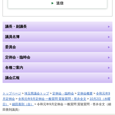
送信
議長・副議長
議員名簿
委員会
定例会・臨時会
各種ご案内
議会広報
トップページ
>
埼玉県議会トップ
>
定例会・臨時会
>
定例会概要
>
令和元年9
月定例会
>
令和元年9月定例会 一般質問 質疑質問・答弁全文
>
10月2日（水曜
日）
>
細田善則（自）
> 令和元年9月定例会 一般質問 質疑質問・答弁全文（細
田善則議員）