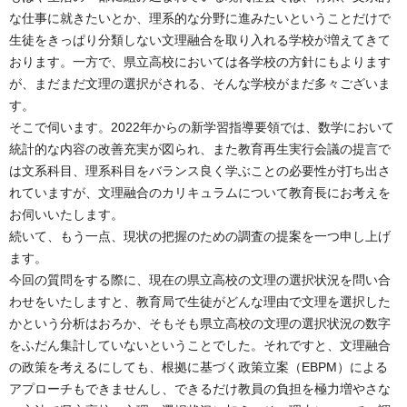
な仕事に就きたいとか、理系的な分野に進みたいということだけで
生徒をきっぱり分類しない文理融合を取り入れる学校が増えてきて
おります。一方で、県立高校においては各学校の方針にもよります
が、まだまだ文理の選択がされる、そんな学校がまだ多々ございま
す。
そこで伺います。2022年からの新学習指導要領では、数学において
統計的な内容の改善充実が図られ、また教育再生実行会議の提言で
は文系科目、理系科目をバランス良く学ぶことの必要性が打ち出さ
れていますが、文理融合のカリキュラムについて教育長にお考えを
お伺いいたします。
続いて、もう一点、現状の把握のための調査の提案を一つ申し上げ
ます。
今回の質問をする際に、現在の県立高校の文理の選択状況を問い合
わせをいたしますと、教育局で生徒がどんな理由で文理を選択した
かという分析はおろか、そもそも県立高校の文理の選択状況の数字
をふだん集計していないということでした。それですと、文理融合
の政策を考えるにしても、根拠に基づく政策立案（EBPM）による
アプローチもできませんし、できるだけ教員の負担を極力増やさな