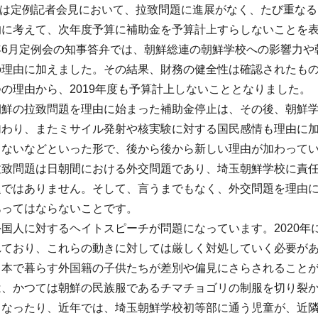
知事は定例記者会見において、拉致問題に進展がなく、たび重な
的に考えて、次年度予算に補助金を予算計上すらしないことを
年6月定例会の知事答弁では、朝鮮総連の朝鮮学校への影響力や
の理由に加えました。その結果、財務の健全性は確認されたも
の理由から、2019年度も予算計上しないこととなりました。
朝鮮の拉致問題を理由に始まった補助金停止は、その後、朝鮮
加わり、またミサイル発射や核実験に対する国民感情も理由に
きないなどといった形で、後から後から新しい理由が加わって
拉致問題は日朝間における外交問題であり、埼玉朝鮮学校に責
題ではありません。そして、言うまでもなく、外交問題を理由
あってはならないことです。
国人に対するヘイトスピーチが問題になっています。2020
れており、これらの動きに対しては厳しく対処していく必要が
日本で暮らす外国籍の子供たちが差別や偏見にさらされること
は、かつては朝鮮の民族服であるチマチョゴリの制服を切り裂
くなったり、近年では、埼玉朝鮮学校初等部に通う児童が、近