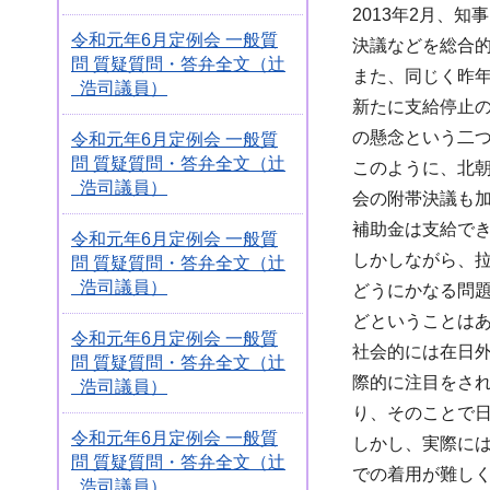
2013年2月、
令和元年6月定例会 一般質
決議などを総合
問 質疑質問・答弁全文（辻
また、同じく昨
浩司議員）
新たに支給停止
の懸念という二つ
令和元年6月定例会 一般質
問 質疑質問・答弁全文（辻
このように、北
浩司議員）
会の附帯決議も
補助金は支給で
令和元年6月定例会 一般質
しかしながら、
問 質疑質問・答弁全文（辻
浩司議員）
どうにかなる問
どということは
令和元年6月定例会 一般質
社会的には在日外
問 質疑質問・答弁全文（辻
際的に注目をさ
浩司議員）
り、そのことで
令和元年6月定例会 一般質
しかし、実際に
問 質疑質問・答弁全文（辻
での着用が難し
浩司議員）