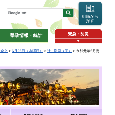
組織から
探す
緊急・防災
県政情報・統計
弁全文
>
6月26日（水曜日）
>
辻 浩司（民）
> 令和元年6月定