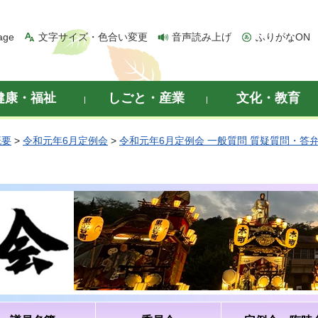
age
文字サイズ・色合い変更
音声読み上げ
ふりがなON
健康・福祉
しごと・産業
文化・教育
概要
>
令和元年6月定例会
>
令和元年6月定例会 一般質問 質疑質問・答