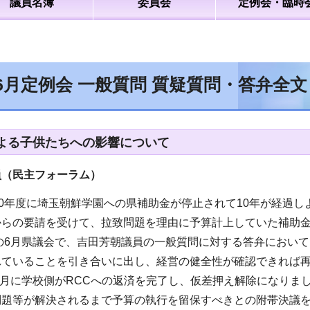
議員名簿
委員会
定例会・臨時
6月定例会 一般質問 質疑質問・答弁全
よる子供たちへの影響について
員（民主フォーラム
）
10年度に埼玉朝鮮学園への県補助金が停止されて10年が経過し
からの要請を受けて、拉致問題を理由に予算計上していた補助
年の6月県議会で、吉田芳朝議員の一般質問に対する答弁におい
れていることを引き合いに出し、経営の健全性が確認できれば
年1月に学校側がRCCへの返済を完了し、仮差押え解除になり
問題等が解決されるまで予算の執行を留保すべきとの附帯決議