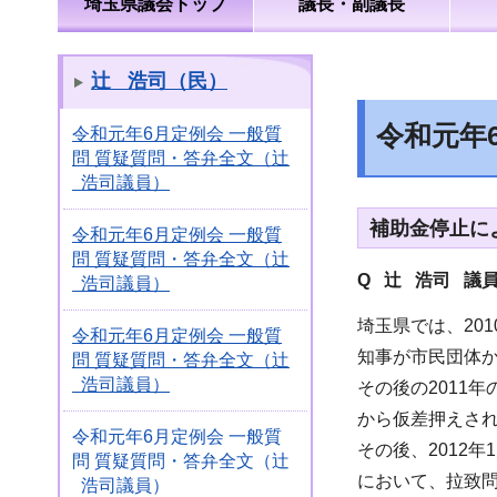
埼玉県議会トップ
議長・副議長
辻 浩司（民）
令和元年
令和元年6月定例会 一般質
問 質疑質問・答弁全文（辻
浩司議員）
補助金停止に
令和元年6月定例会 一般質
問 質疑質問・答弁全文（辻
Q 辻 浩司
議
浩司議員）
埼玉県では、20
令和元年6月定例会 一般質
知事が市民団体
問 質疑質問・答弁全文（辻
浩司議員）
その後の2011
から仮差押えさ
令和元年6月定例会 一般質
その後、2012
問 質疑質問・答弁全文（辻
において、拉致
浩司議員）