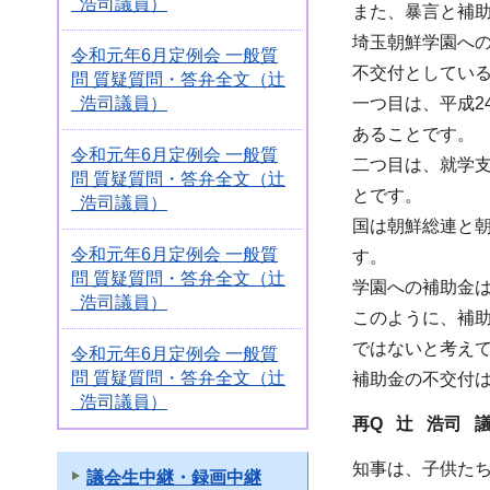
浩司議員）
また、暴言と補
埼玉朝鮮学園への
令和元年6月定例会 一般質
不交付としてい
問 質疑質問・答弁全文（辻
浩司議員）
一つ目は、平成2
あることです。
令和元年6月定例会 一般質
二つ目は、就学
問 質疑質問・答弁全文（辻
とです。
浩司議員）
国は朝鮮総連と
令和元年6月定例会 一般質
す。
問 質疑質問・答弁全文（辻
学園への補助金
浩司議員）
このように、補
ではないと考え
令和元年6月定例会 一般質
問 質疑質問・答弁全文（辻
補助金の不交付
浩司議員）
再Q 辻 浩司
知事は、子供た
議会生中継・録画中継