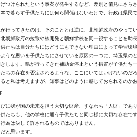
投げつけられたという事案が発生するなど、差別と偏見にさら
日本で暮らす子供たちには何ら関係はないわけで、行政は県民
県が行ってきたのは、そのこととは逆に、北朝鮮政府のやって
、北朝鮮政府の拉致や核開発と朝鮮学校を同一視することを助
子供たちは自分たちにはどうにもできない理由によって学習環
のような思いを子供たちにさせている原因の一つに、埼玉県の
聞きします。県が行ってきた補助金停止という措置が子供たち
分たちの存在を否定されるような、ここにいてはいけないのだ
いると私は考えますが、知事はどのように感じておられるのか
事
並びに我が国の未来を担う大切な財産、すなわち「人財」であ
子供たちも、他の学校に通う子供たちと同じ様に大切な存在で
的行為は決して許されるものではありません。
話だと思います。