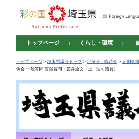
彩の国 埼玉県
Foreign Langu
トップページ
くらし・環境
トップページ
>
埼玉県議会トップ
>
定例会・臨時会
>
定例会
例会 一般質問 質疑質問・答弁全文（辻 浩司議員）