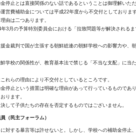
助金停止とは直接関係のない話であるということは御理解いた
運営費補助金については平成22年度から不交付としておりま
る理由は二つあります。
4年3月の予算特別委員会における「拉致問題等が解決される
支援金裁判で国が主張する朝鮮総連の朝鮮学校への影響力や、
朝鮮学校の関係性が、教育基本法で禁じる「不当な支配」に当
はこれらの理由により不交付としているところです。
助金停止という措置は明確な理由があって行っているものであ
ております。
は決して子供たちの存在を否定するものではございません。
議員（民主フォーラム
）
ちに対する暴言等は許せないと。しかし、学校への補助金停止