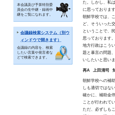
た。しかし、私
本会議及び予算特別委
に思っておりま
員会の生中継・録画中
継をご覧になれます。
朝鮮学校では、
ど、そういった
ということで、
会議録検索システム（別ウ
思っております
ィンドウで開きます）
地方行政はこう
会議録の内容を、検索
題と暴言の問題
したい言葉や発言者な
どで検索できます。
いしたいと思い
再A 上田清司 
朝鮮学校への補
しも適切ではな
確かに、補助金
ことが行われて
ただ、必ずしも