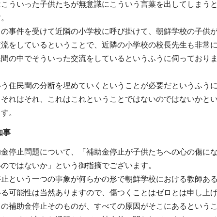
はこういった子供たちが無意識にこういう言葉を出してしまう
す。
この事件を受けて近隣の小学校に呼び掛けて、朝鮮学校の子供
交流をしているということで、近隣の小学校の校長先生も非常
民間の中でそういった交流をしているというふうに伺っており
。
いう住民間の分断を埋めていくということが必要だというふう
、それはそれ、これはこれということではないのではないかと
ます。
知事
助金停止問題について、「補助金停止が子供たちへの心の傷に
いのではないか」という御指摘でございます。
停止という一つの事象が何らかの形で朝鮮学校における教師あ
いる可能性は当然ありますので、傷つくことはゼロとは申し上
この補助金停止そのものが、すべての原因がそこにあるという