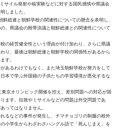
るミサイル発射や核実験などに対する国民感情や県議会
表明しました。
朝鮮総連と朝鮮学校の関連性についての懸念を表明し、
のの、県議会の附帯決議と朝鮮総連との関連性について
学校の経営健全性という理由が付け加わり、さらに県議
加わり、最後は朝鮮総連と朝鮮学校の関係性があるから
います。
任があるわけでもなく、また埼玉朝鮮学校が努力をして
に日本で学ぶ外国籍の子供たちの学習環境が悪化するな
年に東京オリンピック開催を控え、差別問題への対応が国
あります。拉致やミサイルなどの問題は外交問題であ
があってはなりません。
かれるなどの事件が発生し、チマチョゴリの制服の校外
隣の小学生からわざわざハングル語で「死んじまえ」を