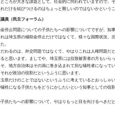
なところが大きな課題として、社会的に問われていますので、
これだけを結びつけるのはちょっと難しいのではないかという
 議員（民主フォーラム）
助金停止問題についての子供たちへの影響についてですが、知
それは埼玉県の補助金停止だけではなくて、様々な国際状況、
した。
こだわるのは、外交問題ではなくて、やはりこれは人権問題だ
あると思います。ましてや、埼玉県には拉致被害者の方もいら
こそ、地方自治体はその渦に巻き込まれて別な犠牲者になって
、それが政治の役割だというふうに思います。
埼玉県だけのことではないというふうに考えているとおっしゃ
で犠牲になる子供たちをどうにかしたいという知事としての役
の子供たちへの影響について、やはりもっと目を向けるべきだ