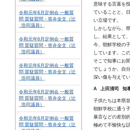
意味する言葉を
ていることと、
令和元年6月定例会 一般質
問 質疑質問・答弁全文（辻
い立場です。
浩司議員）
しかしながら、
し、結果として
令和元年6月定例会 一般質
今、朝鮮学校の
問 質疑質問・答弁全文（辻
浩司議員）
しています。こ
そこで知事にお
令和元年6月定例会 一般質
でしょうか。自
問 質疑質問・答弁全文（辻
深い傷を与えて
浩司議員）
A 上田清司 知
令和元年6月定例会 一般質
問 質疑質問・答弁全文（辻
子供たちは本県
浩司議員）
朝鮮学校に通う
暴言などの差別
令和元年6月定例会 一般質
問 質疑質問・答弁全文（辻
極めて不愉快な