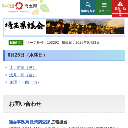
彩の国 埼玉県
緊急・防
情報を探す
メニュー
災
ページ番号：153292
掲載日：2025年6月23日
6月26日（水曜日）
辻 浩司（民）
浅井 明（自）
逢澤圭一郎（自）
お問い合わせ
議会事務局
政策調査課
広報担当