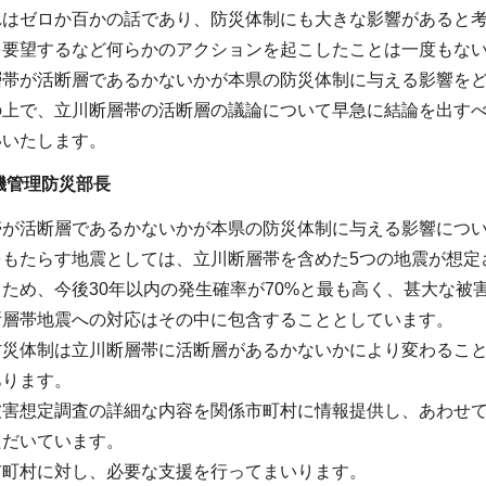
れはゼロか百かの話であり、防災体制にも大きな影響があると考
を要望するなど何らかのアクションを起こしたことは一度もな
層帯が活断層であるかないかが本県の防災体制に与える影響を
の上で、立川断層帯の活断層の議論について早急に結論を出す
いいたします。
機管理防災部長
帯が活断層であるかないかが本県の防災体制に与える影響につ
をもたらす地震としては、立川断層帯を含めた5つの地震が想定
ため、今後30年以内の発生確率が70%と最も高く、甚大な
断層帯地震への対応はその中に包含することとしています。
防災体制は立川断層帯に活断層があるかないかにより変わるこ
あります。
被害想定調査の詳細な内容を関係市町村に情報提供し、あわせ
ただいています。
市町村に対し、必要な支援を行ってまいります。