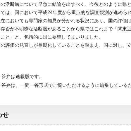
帯の活断層について早急に結論を出すべく、今後どのように県
ては、国において平成24年度から重点的な調査観測が進めら
現在においても専門家の知見が分かれる状況にあり、国の評価
も存否が不明瞭な活断層があることから県ではこれまで「関東
うこと」と、包括的に国に要望してまいりました。
帯の評価の見直しが長期化していることを踏まえ、国に対し、
・答弁は速報版です。
・答弁は、一問一答形式でご覧いただけるように編集している
わせ