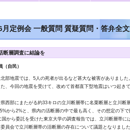
年6月定例会 一般質問 質疑質問・答弁全
活断層調査に結論を
員（自民）
阪北部地震では、5人の死者が出るなど甚大な被害がありました
また、今回の地震を受けて、改めて首都直下型地震はいつ起き
県西部にまたがる約33キロの立川断層帯に名栗断層と立川断層
.5%から2%と、県内の活断層の中で最も高く、その想定の下
年に国から委託を受けた東京大学の調査報告では、立川断層帯に
査委員会で立川断層帯の活断層の存在について議題となりまし