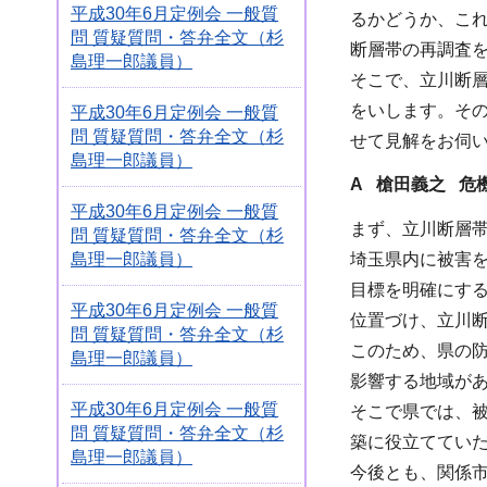
平成30年6月定例会 一般質
るかどうか、こ
問 質疑質問・答弁全文（杉
断層帯の再調査
島理一郎議員）
そこで、立川断
をいします。そ
平成30年6月定例会 一般質
問 質疑質問・答弁全文（杉
せて見解をお伺
島理一郎議員）
A 槍田義之 危
平成30年6月定例会 一般質
まず、立川断層
問 質疑質問・答弁全文（杉
島理一郎議員）
埼玉県内に被害
目標を明確にする
平成30年6月定例会 一般質
位置づけ、立川
問 質疑質問・答弁全文（杉
このため、県の
島理一郎議員）
影響する地域が
平成30年6月定例会 一般質
そこで県では、
問 質疑質問・答弁全文（杉
築に役立ててい
島理一郎議員）
今後とも、関係