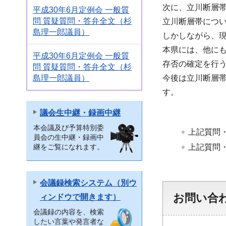
次に、立川断層
平成30年6月定例会 一般質
問 質疑質問・答弁全文（杉
立川断層帯につい
島理一郎議員）
しかしながら、
本県には、他に
平成30年6月定例会 一般質
存否の確定を行
問 質疑質問・答弁全文（杉
島理一郎議員）
今後は立川断層
す。
議会生中継・録画中継
本会議及び予算特別委
上記質問
員会の生中継・録画中
上記質問
継をご覧になれます。
会議録検索システム（別ウ
お問い合
ィンドウで開きます）
会議録の内容を、検索
したい言葉や発言者な