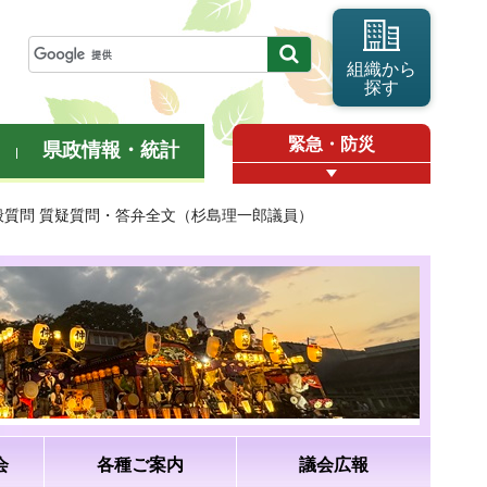
組織から
探す
緊急・防災
県政情報・統計
一般質問 質疑質問・答弁全文（杉島理一郎議員）
会
各種ご案内
議会広報