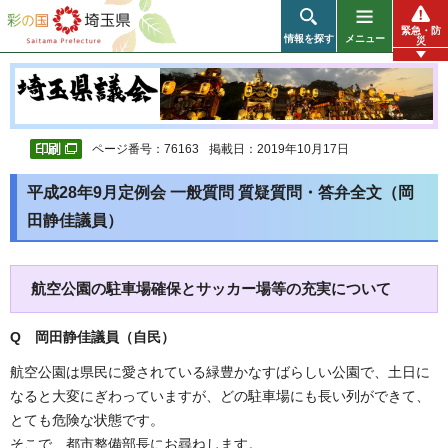
彩の国 埼玉県
緊急・防
情報を探す
メニュー
災
ページ番号：76163
掲載日：2019年10月17日
平成28年9月定例会 一般質問 質疑質問・答弁全文（岡
田静佳議員）
航空公園の駐車場確保とサッカー場等の充実について
Q 岡田静佳議員（自民
）
航空公園は県民に愛されている緑豊かなすばらしい公園で、土日に
なると大変にぎわっていますが、どの駐車場にも長い列ができて、
とても危険な状態です。
そこで、都市整備部長にお尋ねします。