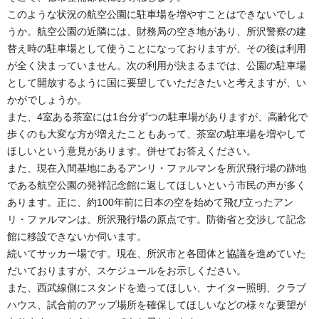
このような状況の航空公園に駐車場を増やすことはできないでしょ
うか。航空公園の近隣には、財務局の空き地があり、所沢警察の建
替え時の駐車場として使うことになっておりますが、その後は利用
が全く決まっていません。次の利用が決まるまでは、公園の駐車場
として開放するように国に要望していただきたいと考えますが、い
かがでしょうか。
また、4室ある茶室には1台分ずつの駐車場がありますが、高齢化で
歩くのも大変な方が増えたこともあって、茶室の駐車場を増やして
ほしいという意見があります。併せてお答えください。
また、現在入間基地にあるアンリ・ファルマンを所沢飛行場の跡地
である航空公園の発祥記念館に返してほしいという市民の声が多く
あります。正に、約100年前に日本の空を始めて飛び立ったアン
リ・ファルマンは、所沢飛行場の原点です。防衛省と交渉して記念
館に移設できないか伺います。
続いてサッカー場です。現在、所沢市と各団体と協議を進めていた
だいておりますが、スケジュールをお示しください。
また、西武線側にスタンドを造ってほしい、ナイター照明、クラブ
ハウス、試合前のアップ場所を確保してほしいなどの様々な要望が