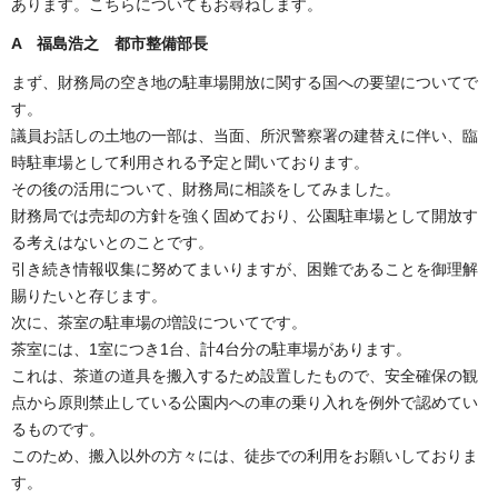
あります。こちらについてもお尋ねします。
A 福島浩之 都市整備部長
まず、財務局の空き地の駐車場開放に関する国への要望についてで
す。
議員お話しの土地の一部は、当面、所沢警察署の建替えに伴い、臨
時駐車場として利用される予定と聞いております。
その後の活用について、財務局に相談をしてみました。
財務局では売却の方針を強く固めており、公園駐車場として開放す
る考えはないとのことです。
引き続き情報収集に努めてまいりますが、困難であることを御理解
賜りたいと存じます。
次に、茶室の駐車場の増設についてです。
茶室には、1室につき1台、計4台分の駐車場があります。
これは、茶道の道具を搬入するため設置したもので、安全確保の観
点から原則禁止している公園内への車の乗り入れを例外で認めてい
るものです。
このため、搬入以外の方々には、徒歩での利用をお願いしておりま
す。