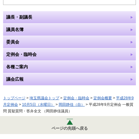
議長・副議長
議員名簿
委員会
定例会・臨時会
各種ご案内
議会広報
トップページ
>
埼玉県議会トップ
>
定例会・臨時会
>
定例会概要
>
平成28年9
月定例会
>
10月5日（水曜日）
>
岡田静佳（自）
> 平成28年9月定例会 一般質
問 質疑質問・答弁全文 （岡田静佳議員）
ページの先頭へ戻る