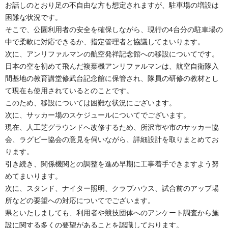
お話しのとおり足の不自由な方も想定されますが、駐車場の増設は
困難な状況です。
そこで、公園利用者の安全を確保しながら、現行の4台分の駐車場の
中で柔軟に対応できるか、指定管理者と協議してまいります。
次に、アンリファルマンの航空発祥記念館への移設についてです。
日本の空を初めて飛んだ複葉機アンリファルマンは、航空自衛隊入
間基地の教育講堂修武台記念館に保管され、隊員の研修の教材とし
て現在も使用されているとのことです。
このため、移設については困難な状況にございます。
次に、サッカー場のスケジュールについてでございます。
現在、人工芝グラウンドへ改修するため、所沢市や市のサッカー協
会、ラグビー協会の意見を伺いながら、詳細設計を取りまとめてお
ります。
引き続き、関係機関との調整を進め早期に工事着手できますよう努
めてまいります。
次に、スタンド、ナイター照明、クラブハウス、試合前のアップ場
所などの要望への対応についてでございます。
県といたしましても、利用者や競技団体へのアンケート調査から施
設に関する多くの要望があることを認識しております。