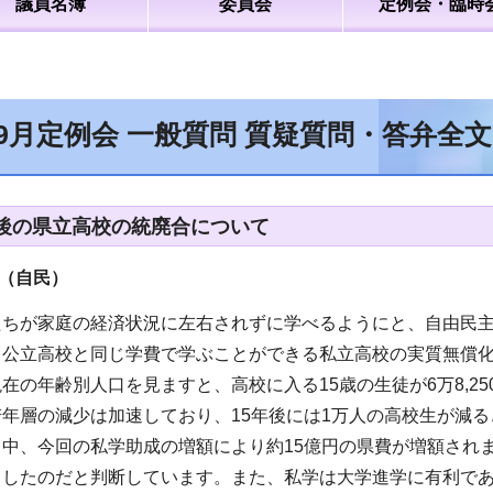
議員名簿
委員会
定例会・臨時
年9月定例会 一般質問 質疑質問・答弁全
後の県立高校の統廃合について
（自民
）
ちが家庭の経済状況に左右されずに学べるようにと、自由民主
、公立高校と同じ学費で学ぶことができる私立高校の実質無償
在の年齢別人口を見ますと、高校に入る15歳の生徒が6万8,250
年層の減少は加速しており、15年後には1万人の高校生が減
る中、今回の私学助成の増額により約15億円の県費が増額され
トしたのだと判断しています。また、私学は大学進学に有利で