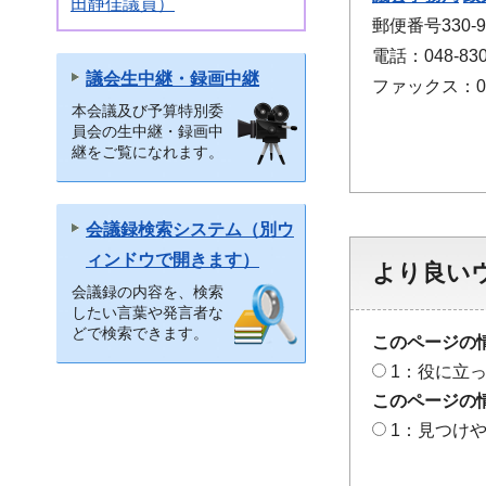
田静佳議員）
郵便番号330
電話：048-830
議会生中継・録画中継
ファックス：048
本会議及び予算特別委
員会の生中継・録画中
継をご覧になれます。
会議録検索システム（別ウ
ィンドウで開きます）
より良い
会議録の内容を、検索
したい言葉や発言者な
どで検索できます。
このページの
1：役に立
このページの
1：見つけ