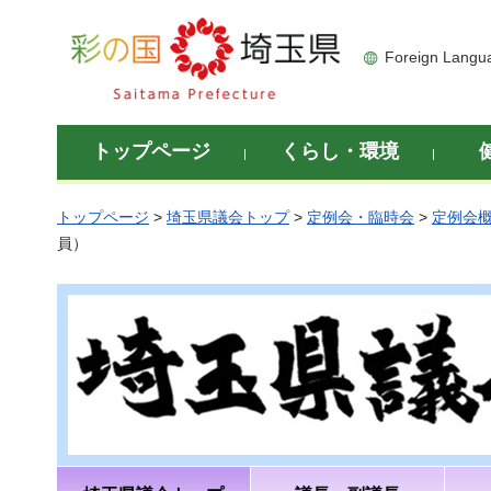
彩の国 埼玉県
Foreign Langu
トップページ
くらし・環境
トップページ
>
埼玉県議会トップ
>
定例会・臨時会
>
定例会
員）