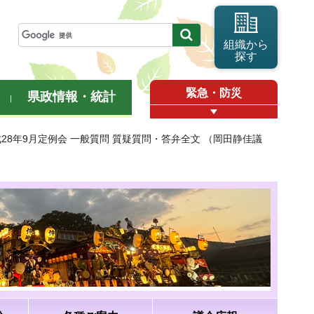
組織から
探す
緊急・防災
県政情報・統計
成28年9月定例会 一般質問 質疑質問・答弁全文 （岡田静佳議