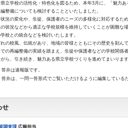
る県立学校の活性化・特色化を図るため、本年3月に、「魅力あ
再編整備についても検討することといたしました。
会状況の変化や、生徒、保護者のニーズの多様化に対応するた
集の状況などから適正な学校規模を維持していくことが困難な
の学校との統合などを検討いたします。
ぞれの校風、伝統があり、地域の皆様とともにその歴史を刻ん
までの再編整備の実績を踏まえ、生徒や保護者などの学校関係
ながら、引き続き、魅力ある県立学校づくりを進めてまいりま
・答弁は速報版です。
・答弁は、一問一答形式でご覧いただけるように編集している
わせ
策調査課
広報担当