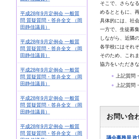
そこで、さらな
めるとともに、
平成28年9月定例会 一般質
問 質疑質問・答弁全文 （岡
具体的には、社
田静佳議員）
一方で、生徒募
しながら、近隣
平成28年9月定例会 一般質
各学校にはそれ
問 質疑質問・答弁全文 （岡
田静佳議員）
そのため、これ
協力をいただき
平成28年9月定例会 一般質
上記質問
問 質疑質問・答弁全文 （岡
田静佳議員）
上記質問
平成28年9月定例会 一般質
問 質疑質問・答弁全文 （岡
田静佳議員）
お問い合
平成28年9月定例会 一般質
問 質疑質問・答弁全文 （岡
議会事務局
政