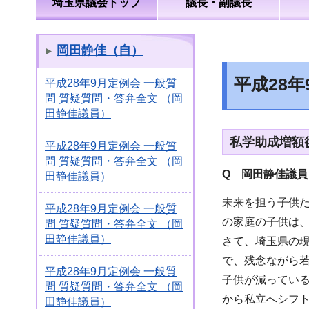
埼玉県議会トップ
議長・副議長
岡田静佳（自）
平成28
平成28年9月定例会 一般質
問 質疑質問・答弁全文 （岡
田静佳議員）
私学助成増額
平成28年9月定例会 一般質
問 質疑質問・答弁全文 （岡
Q 岡田静佳議員
田静佳議員）
未来を担う子供た
平成28年9月定例会 一般質
の家庭の子供は
問 質疑質問・答弁全文 （岡
田静佳議員）
さて、埼玉県の現
で、残念ながら若
平成28年9月定例会 一般質
子供が減ってい
問 質疑質問・答弁全文 （岡
から私立へシフ
田静佳議員）