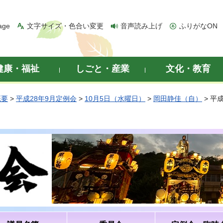
age
文字サイズ・色合い変更
音声読み上げ
ふりがなON
健康・福祉
しごと・産業
文化・教育
概要
>
平成28年9月定例会
>
10月5日（水曜日）
>
岡田静佳（自）
> 平