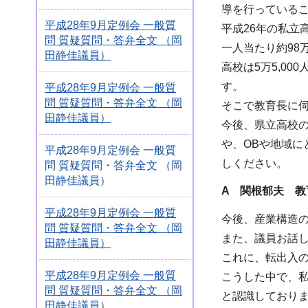
導を行っている
平成28年9月定例会 一般質
平成26年の私立
問 質疑質問・答弁全文 （岡
一人当たり約98
田静佳議員）
高校は5万5,0
す。
平成28年9月定例会 一般質
問 質疑質問・答弁全文 （岡
そこで教育長に
田静佳議員）
今後、県立高校
や、OBや地域
平成28年9月定例会 一般質
しください。
問 質疑質問・答弁全文 （岡
田静佳議員）
A 関根郁夫 教
平成28年9月定例会 一般質
今後、産業構造
問 質疑質問・答弁全文 （岡
また、議員お話し
田静佳議員）
これに、転出入の
平成28年9月定例会 一般質
こうした中で、
問 質疑質問・答弁全文 （岡
と認識しており
田静佳議員）