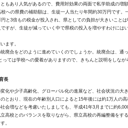
こともあり人気があるので、費用対効果の両面で私学助成の増
高校への県費の補助額は、生徒一人当たり年間約30万円です
万円と3倍もの税金が投入され、県としての負担が大きいことは
00人ですが、生徒が減っていく中で県税の投入を増やすわけに
伺います。
の統廃合をどのように進めていくのでしょうか。統廃合は、通
にとっては学校への愛着がありますので、きちんと説明をしなが
育長
の変化や少子高齢化、グローバル化の進展など、社会状況の大
のとおり、現在の年齢別人口によると15年後には約1万人の
社会増などを考慮いたしましても、平成41年3月までに約6,0
私立高校とのバランスを取りながら、県立高校の再編整備をす
ます。