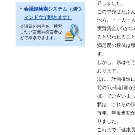
昇しました。
会議録検索システム（別ウ
この中身はたぶ
ィンドウで開きます）
他方、「一人一人
会議録の内容を、検索
実質賃金が5か
したい言葉や発言者な
ると思われるこ
どで検索できます。
満足度の数値は
す。
しかし、県はそ
おります。
次に、計画推進
前の5か年計画が
揮」でございま
私は、これらの
毎年、年度当初
りました。
これまで「健康