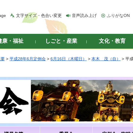
age
文字サイズ・色合い変更
音声読み上げ
ふりがなON
健康・福祉
しごと・産業
文化・教育
概要
>
平成28年6月定例会
>
6月16日（木曜日）
>
本木 茂（自）
> 平