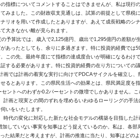
つの指標についてコメントすることはできませんが、私は現行の
てみました。この財政収支見通しは、試算の前提として県税につ
シナリオを用いて作成したとありますが、あえて成長戦略のシ
べて大きなかい離が見られます。
度の予算比では、歳入で2,125億円、歳出で1,295億円の差
があったとしても、余りに多過ぎます。特に投資的経費では5
す。この先、最終年度にて指標の達成度合いが明確になるわけで
検証する必要があります。特に投資的経費の在り方についての
計画では計画の着実な実行に向けてPDCAサイクルを確立し
せるとあります。この県民生活への効果とは、県民満足度を指し
パーセントへのわずか0.2パーセントの微増でしかありません。
は、計画と現実との間のずれを埋めるいわゆるローリングの手法
お伺いをいたします。
は、時代の変化に対応した新たな社会モデルの構築を目指した計
か増加していない事実を知事はどう捉えているのか。私は、各
かった結果だと考えますが、計画の推進に当たり、知事はどの