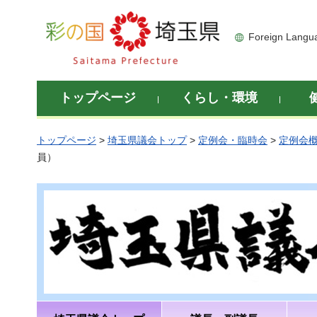
彩の国 埼玉県
Foreign Langu
トップページ
くらし・環境
トップページ
>
埼玉県議会トップ
>
定例会・臨時会
>
定例会
員）