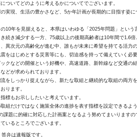
画についてどのように考えるかについてでございます。
躍の実現、生活の豊かさなど、5か年計画が長期的に目指す姿に
。
の10年を見据えると、本県はいわゆる「2025年問題」とい
き続き減少する一方、75歳以上の後期高齢者は10年間で1.6
り、異次元の高齢化が進む中、誰もが未来に希望を持てる活力
地震をはじめとする災害等にも、切迫感を持って備えていく必
ピックなどの開催という好機や、高速道路、新幹線など交通の
となどが求められております。
潮流をしっかり捉えながら、新たな取組と継続的な取組の両方を
ております。
に指標もお示ししたいと考えています。
の取組だけではなく施策全体の進捗を表す指標を設定できるよ
政の課題に的確に対応した計画案となるよう努めてまいりますの
えているところでございます。
・答弁は速報版です。