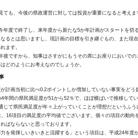
を見ても、今後の県政運営に対しては投資が重要になると考えま
は今年度で終了し、来年度から新たな5か年計画がスタートを切
になるとは思いますし、現計画の目標を引き継ぐもの、また現
われます。
5年後ですから、知事はさすがにもうその席にお座りにおいでの
事はどのようにお考えなのでしょうか。
事
が計画当初に比べ0.2ポイントしか増加していない事実をど
の4年間の県民満足度が51から52％で、ほぼ横ばいで推移し
を通じて県民満足度が年々上がっていくことが理想だというふう
は、16項目の満足度の平均値でございます。個々の項目の動
ければならないと思っております。
力を発揮しいきいきと活躍する」という項目は、平成24年度か