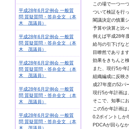
この場で一つ一
平成28年6月定例会 一般質
ついて検証を行っ
問 質疑質問・答弁全文 （本
閣議決定の慎重
木 茂議員）
予算や決算と比
例えば平成28年
平成28年6月定例会 一般質
問 質疑質問・答弁全文 （本
給与の引下げなど
木 茂議員）
目瞭然でありま
効果をきちんと
平成28年6月定例会 一般質
また、現行5か年
問 質疑質問・答弁全文 （本
木 茂議員）
組織編成に反映さ
成27年度の52
平成28年6月定例会 一般質
現行5か年計画
問 質疑質問・答弁全文 （本
そこで、知事に
木 茂議員）
この5か年計画
平成28年6月定例会 一般質
0.2ポイントし
問 質疑質問・答弁全文 （本
PDCAが回らな
木 茂議員）