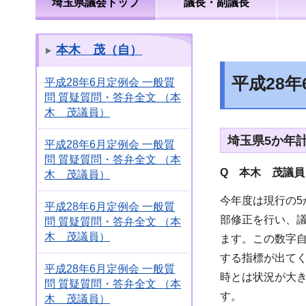
埼玉県議会トップ
議長・副議長
本木 茂（自）
平成28
平成28年6月定例会 一般質
問 質疑質問・答弁全文 （本
木 茂議員）
埼玉県5か年
平成28年6月定例会 一般質
問 質疑質問・答弁全文 （本
Q 本木 茂議員
木 茂議員）
今年度は現行の
平成28年6月定例会 一般質
部修正を行い、
問 質疑質問・答弁全文 （本
木 茂議員）
ます。この数字自
する指標が出て
平成28年6月定例会 一般質
時とは状況が大
問 質疑質問・答弁全文 （本
す。
木 茂議員）