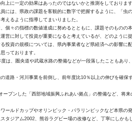
の向上に一定の効果はあったのではないかと推測をしておりま
職員には、県政の課題を客観的に数字で把握するように、「虫
を考えるように指導してまいりました。
は、個々の指標の数値達成に努めるとともに、課題そのものの
政運営に対して投資が重要になると考えているが、どのように
ける投資の規模については、県内事業者など県経済への影響に
と思っております。
8年度は、圏央道や武蔵水路の整備などが一段落したこともあり
独の道路・河川事業を前倒し、前年度比10％以上の伸びを確保
にオープンした「西部地域振興ふれあい拠点」の整備など、将来
ーワールドカップやオリンピック・パラリンピックなど本県の
スタジアム2002、熊谷ラグビー場の改修など、丁寧にしか