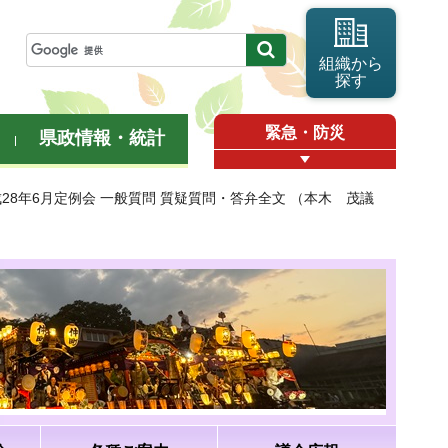
組織から
探す
緊急・防災
県政情報・統計
成28年6月定例会 一般質問 質疑質問・答弁全文 （本木 茂議