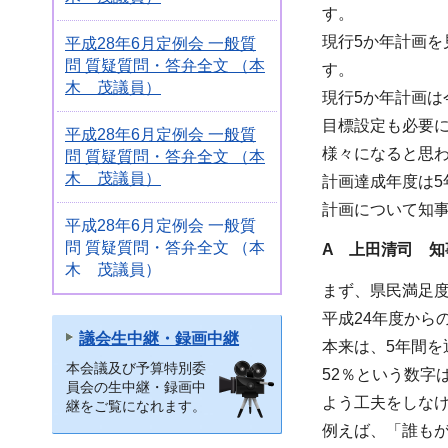
す。
現行5か年計画
平成28年6月定例会 一般質
問 質疑質問・答弁全文 （本
す。
木 茂議員）
現行5か年計画
目標設定も必要
平成28年6月定例会 一般質
様々になると思
問 質疑質問・答弁全文 （本
木 茂議員）
計画達成年度は
計画について知
平成28年6月定例会 一般質
問 質疑質問・答弁全文 （本
A 上田清司 知
木 茂議員）
まず、県民満足度
平成24年度から
議会生中継・録画中継
本来は、5年間
本会議及び予算特別委
52％という数字
員会の生中継・録画中
よう工夫をしな
継をご覧になれます。
例えば、「誰もが