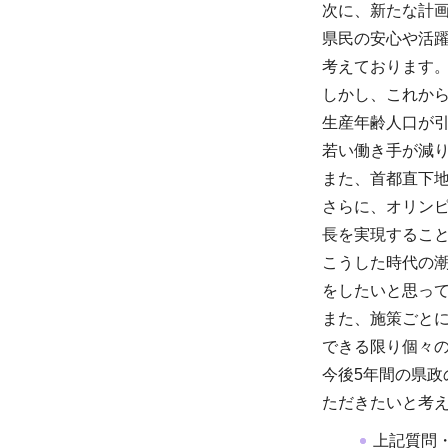
次に、新たな計
県民の安心や活
考えております
しかし、これから
生産年齢人口が引
若い働き手が減
また、首都直下
さらに、オリン
長を実現するこ
こうした時代の
をしたいと思っ
また、施策ごと
できる限り個々
今後5年間の県
ただきたいと考
上記質問