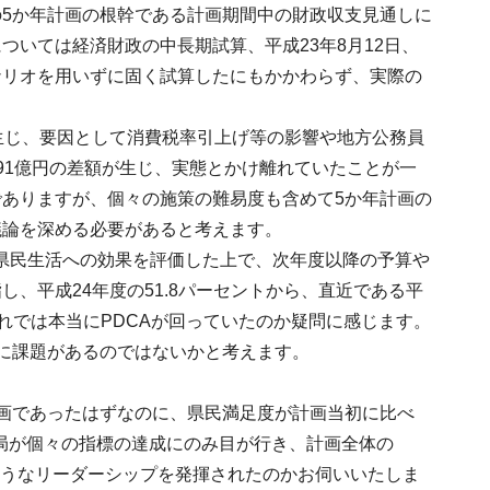
5か年計画の根幹である計画期間中の財政収支見通しに
いては経済財政の中長期試算、平成23年8月12日、
ナリオを用いずに固く試算したにもかかわらず、実際の
額が生じ、要因として消費税率引上げ等の影響や地方公務員
91億円の差額が生じ、実態とかけ離れていたことが一
ありますが、個々の施策の難易度も含めて5か年計画の
議論を深める必要があると考えます。
、県民生活への効果を評価した上で、次年度以降の予算や
、平成24年度の51.8パーセントから、直近である平
これでは本当にPDCAが回っていたのか疑問に感じます。
に課題があるのではないかと考えます。
画であったはずなのに、県民満足度が計画当初に比べ
部局が個々の指標の達成にのみ目が行き、計画全体の
ようなリーダーシップを発揮されたのかお伺いいたしま