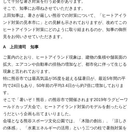
して十分な暑さ対策を行う必要があります。
そこで、知事にお尋ねさせていただきます。
上田知事は、暑さが厳しい熊谷での対策について、「ヒートアイラ
ンド対策の見本市に」との見解も示されておりますが、改めてこの
ヒートアイランド対策にどのように取り組まれるのか、知事の御所
見をお伺いさせていただきます。
A 上田清司 知事
ご案内のとおり、ヒートアイランド現象は、建物の集積や舗装面の
拡大、エアコンや自動車の排熱の増加など、都市化に伴って生じる
現象と言われております。
特に熊谷市では最高気温が35度を超える猛暑日が、最近5年間の平
均で24日もあり、50年前の平均3.4日から約7倍に増加しておりま
す。
そこで「暑いぞ！熊谷」の熊谷市で開催されます2019年ラグビーワ
ールドカップ大会で、ヒートアイランド対策のモデルを創ったらど
うだという企画も出てまいりました。
会場となる熊谷スポーツ文化公園では、「木陰の創出」、「涼しさ
の体感」、「水素エネルギーの活用」という三つの柱で暑熱対策を