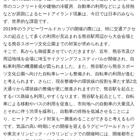
市のコンクリート化や建物の冷暖房、自動車の利用などによる排熱
などが原因によるヒートアイランド現象は、今日では日本のみなら
ず、世界的な課題です。
2019年のラグビーワールドカップの開催の際には、特に交通アクセ
スの起点として多くの利用が見込まれる熊谷駅周辺から大会会場と
なる熊谷スポーツ文化公園までの対策が求められます。
そこで、私からも御提案させていただきますが、近年、熊谷市及び
周辺地域を会場に埼玉サイクリングフェスティバルが開催され、自
転車利用の機運醸成が図られました。また、熊谷駅から熊谷スポー
ツ文化公園へ向けた自転車レーンも整備され、自転車の利用が進む
と考えられます。さらに、現在整備中の環状線の役割を果たす第2北
大通りから環状線の整備が更に推進されますので、熊谷駅を起点と
するバス路線も利用しやすくなります。熊谷駅を起点として、自転
車による移動やバスの利用を促進し、市街地への自動車の大量流入
とそれに伴う渋滞を緩和し、自動車の排熱を低減させることによ
り、ヒートアイランド対策も一層進めることができると考えるもの
です。気温の高い時期にその開催を迎えるラグビーワールドカップ
や東京オリンピック・パラリンピックでの開催時には、開催都市と