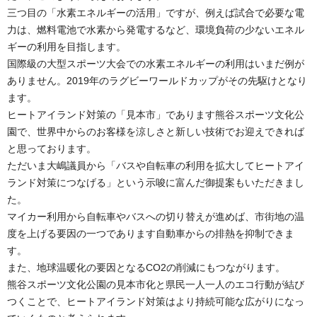
三つ目の「水素エネルギーの活用」ですが、例えば試合で必要な電
力は、燃料電池で水素から発電するなど、環境負荷の少ないエネル
ギーの利用を目指します。
国際級の大型スポーツ大会での水素エネルギーの利用はいまだ例が
ありません。2019年のラグビーワールドカップがその先駆けとなり
ます。
ヒートアイランド対策の「見本市」であります熊谷スポーツ文化公
園で、世界中からのお客様を涼しさと新しい技術でお迎えできれば
と思っております。
ただいま大嶋議員から「バスや自転車の利用を拡大してヒートアイ
ランド対策につなげる」という示唆に富んだ御提案もいただきまし
た。
マイカー利用から自転車やバスへの切り替えが進めば、市街地の温
度を上げる要因の一つであります自動車からの排熱を抑制できま
す。
また、地球温暖化の要因となるCO2の削減にもつながります。
熊谷スポーツ文化公園の見本市化と県民一人一人のエコ行動が結び
つくことで、ヒートアイランド対策はより持続可能な広がりになっ