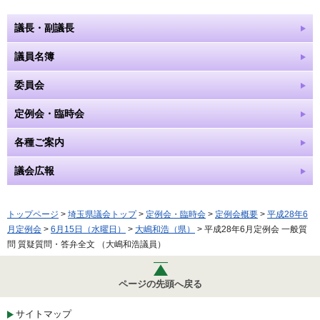
議長・副議長
議員名簿
委員会
定例会・臨時会
各種ご案内
議会広報
トップページ
>
埼玉県議会トップ
>
定例会・臨時会
>
定例会概要
>
平成28年6
月定例会
>
6月15日（水曜日）
>
大嶋和浩（県）
> 平成28年6月定例会 一般質
問 質疑質問・答弁全文 （大嶋和浩議員）
ページの先頭へ戻る
サイトマップ