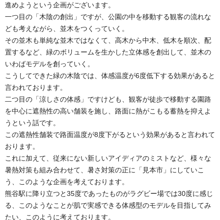
進めようという企画がございます。
一つ目の「木陰の創出」ですが、公園の中を移動する観客の流れな
ども考えながら、並木をつくっていく。
その並木も単純な並木ではなくて、高木から中木、低木を順次、配
置するなど、緑のボリュームを生かした立体感を創出して、並木の
いわばモデルを創っていく。
こうしてできた緑の木陰では、体感温度が6度低下する効果があると
言われております。
二つ目の「涼しさの体感」ですけども、観客が徒歩で移動する園路
を中心に遮熱性の高い舗装を施し、路面に熱がこもる蓄熱を抑えよ
うという話です。
この遮熱性舗装で路面温度が8度下がるという効果があると言われて
おります。
これに加えて、従来にない新しいアイディアのミストなど、様々な
暑熱対策も組み合わせて、暑さ対策の正に「見本市」にしていこ
う、このような企画を考えております。
熊谷駅に降り立つと35度であったものがラグビー場では30度に感じ
る、このようなことが肌で実感できる体感型のモデルを目指してみ
たい、このように考えております。