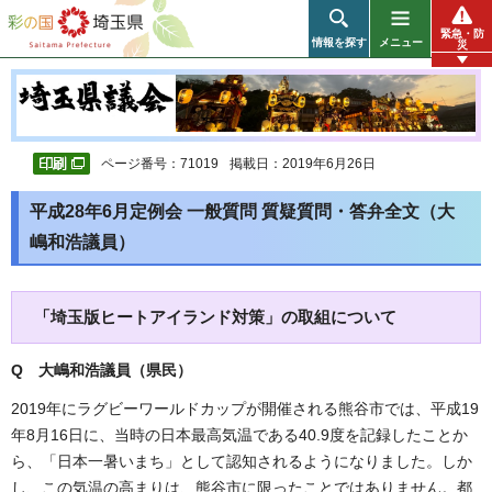
彩の国 埼玉県
緊急・防
情報を探す
メニュー
災
ページ番号：71019
掲載日：2019年6月26日
平成28年6月定例会 一般質問 質疑質問・答弁全文（大
嶋和浩議員）
「埼玉版ヒートアイランド対策」の取組について
Q 大嶋和浩議員（県民
）
2019年にラグビーワールドカップが開催される熊谷市では、平成19
年8月16日に、当時の日本最高気温である40.9度を記録したことか
ら、「日本一暑いまち」として認知されるようになりました。しか
し、この気温の高まりは、熊谷市に限ったことではありません。都