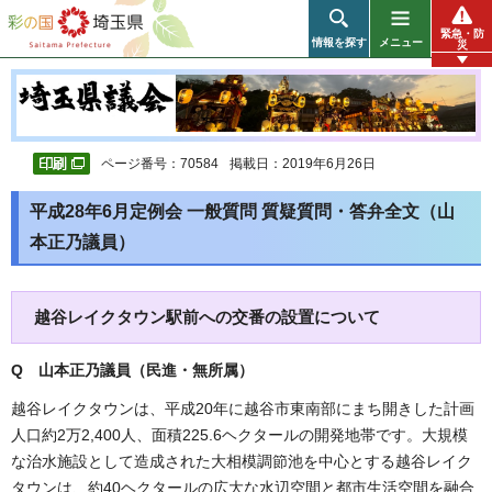
彩の国 埼玉県
緊急・防
情報を探す
メニュー
災
ページ番号：70584
掲載日：2019年6月26日
平成28年6月定例会 一般質問 質疑質問・答弁全文（山
本正乃議員）
越谷レイクタウン駅前への交番の設置について
Q 山本正乃議員（民進・無所属
）
越谷レイクタウンは、平成20年に越谷市東南部にまち開きした計画
人口約2万2,400人、面積225.6ヘクタールの開発地帯です。大規模
な治水施設として造成された大相模調節池を中心とする越谷レイク
タウンは、約40ヘクタールの広大な水辺空間と都市生活空間を融合