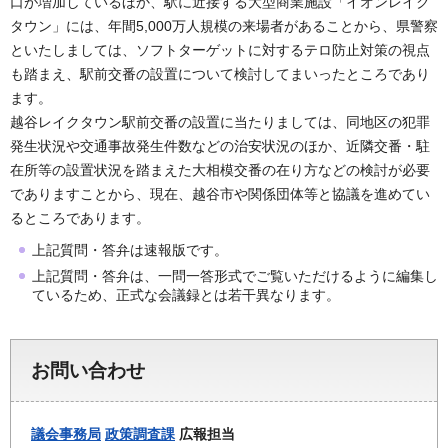
口が増加しているほか、駅に近接する大型商業施設「イオンレイク
タウン」には、年間5,000万人規模の来場者があることから、県警察
といたしましては、ソフトターゲットに対するテロ防止対策の視点
も踏まえ、駅前交番の設置について検討してまいったところであり
ます。
越谷レイクタウン駅前交番の設置に当たりましては、同地区の犯罪
発生状況や交通事故発生件数などの治安状況のほか、近隣交番・駐
在所等の設置状況を踏まえた大相模交番の在り方などの検討が必要
でありますことから、現在、越谷市や関係団体等と協議を進めてい
るところであります。
上記質問・答弁は速報版です。
上記質問・答弁は、一問一答形式でご覧いただけるように編集し
ているため、正式な会議録とは若干異なります。
お問い合わせ
議会事務局
政策調査課
広報担当