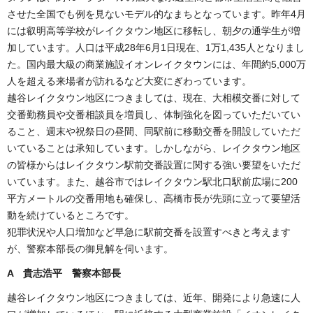
させた全国でも例を見ないモデル的なまちとなっています。昨年4月
には叡明高等学校がレイクタウン地区に移転し、朝夕の通学生が増
加しています。人口は平成28年6月1日現在、1万1,435人となりまし
た。国内最大級の商業施設イオンレイクタウンには、年間約5,000万
人を超える来場者が訪れるなど大変にぎわっています。
越谷レイクタウン地区につきましては、現在、大相模交番に対して
交番勤務員や交番相談員を増員し、体制強化を図っていただいてい
ること、週末や祝祭日の昼間、同駅前に移動交番を開設していただ
いていることは承知しています。しかしながら、レイクタウン地区
の皆様からはレイクタウン駅前交番設置に関する強い要望をいただ
いています。また、越谷市ではレイクタウン駅北口駅前広場に200
平方メートルの交番用地も確保し、高橋市長が先頭に立って要望活
動を続けているところです。
犯罪状況や人口増加など早急に駅前交番を設置すべきと考えます
が、警察本部長の御見解を伺います。
A 貴志浩平 警察本部長
越谷レイクタウン地区につきましては、近年、開発により急速に人