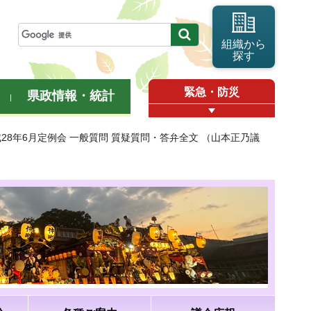
組織から
探す
緊急・防災
県政情報・統計
成28年6月定例会 一般質問 質疑質問・答弁全文 （山本正乃議