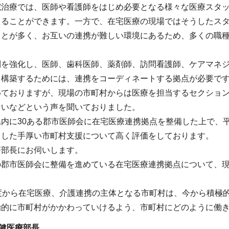
院治療では、医師や看護師をはじめ必要となる様々な医療スタ
えることができます。一方で、在宅医療の現場ではそうしたス
ことが多く、お互いの連携が難しい環境にあるため、多くの職
制を強化し、医師、歯科医師、薬剤師、訪問看護師、ケアマネ
を構築するためには、連携をコーディネートする拠点が必要です
めておりますが、現場の市町村からは医療を担当するセクショ
ないなどという声を聞いておりました。
内に30ある郡市医師会に在宅医療連携拠点を整備した上で、
うした手厚い市町村支援について高く評価をしております。
療部長にお伺いします。
の郡市医師会に整備を進めている在宅医療連携拠点について、
。
年度から在宅医療、介護連携の主体となる市町村は、今から積極
極的に市町村がかかわっていけるよう、市町村にどのように働
健医療部長