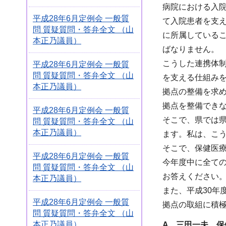
病院における入
平成28年6月定例会 一般質
て入院患者を支
問 質疑質問・答弁全文 （山
に所属している
本正乃議員）
ばなりません。
こうした連携体
平成28年6月定例会 一般質
問 質疑質問・答弁全文 （山
を支える仕組み
本正乃議員）
拠点の整備を求
拠点を整備でき
平成28年6月定例会 一般質
そこで、県では県
問 質疑質問・答弁全文 （山
本正乃議員）
ます。私は、こ
そこで、保健医
平成28年6月定例会 一般質
今年度中に全て
問 質疑質問・答弁全文 （山
お答えください
本正乃議員）
また、平成30
平成28年6月定例会 一般質
拠点の取組に積
問 質疑質問・答弁全文 （山
本正乃議員）
A 三田一夫 保