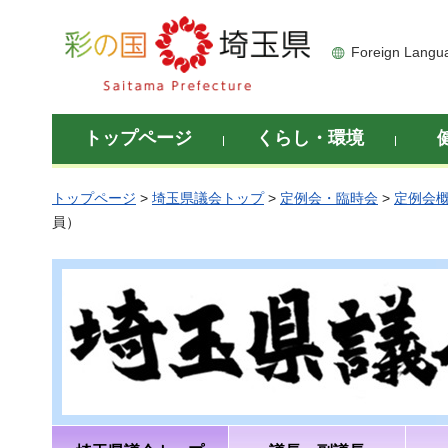
彩の国 埼玉県
Foreign Langu
トップページ
くらし・環境
トップページ
>
埼玉県議会トップ
>
定例会・臨時会
>
定例会
員）