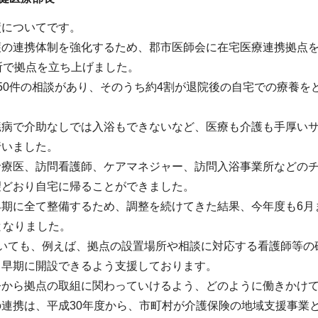
績についてです。
護の連携体制を強化するため、郡市医師会に在宅医療連携拠点を
所で拠点を立ち上げました。
50件の相談があり、そのうち約4割が退院後の自宅での療養
臓病で介助なしでは入浴もできないなど、医療も介護も手厚い
行いました。
診療医、訪問看護師、ケアマネジャー、訪問入浴事業所などの
望どおり自宅に帰ることができました。
期に全て整備するため、調整を続けてきた結果、今年度も6月ま
となりました。
おいても、例えば、拠点の設置場所や相談に対応する看護師等の
、早期に開設できるよう支援しております。
今から拠点の取組に関わっていけるよう、どのように働きかけ
の連携は、平成30年度から、市町村が介護保険の地域支援事業