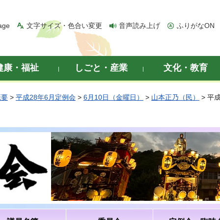
age
文字サイズ・色合い変更
音声読み上げ
ふりがなON
健康・福祉
しごと・産業
文化・教育
概要
>
平成28年6月定例会
>
6月10日（金曜日）
>
山本正乃（民）
> 平