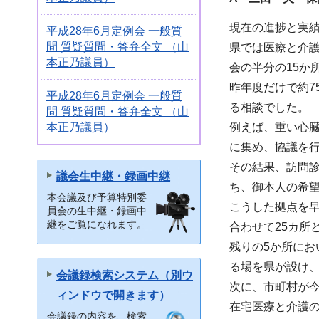
現在の進捗と実
平成28年6月定例会 一般質
問 質疑質問・答弁全文 （山
県では医療と介
本正乃議員）
会の半分の15か
昨年度だけで約7
平成28年6月定例会 一般質
る相談でした。
問 質疑質問・答弁全文 （山
本正乃議員）
例えば、重い心
に集め、協議を
その結果、訪問
議会生中継・録画中継
ち、御本人の希
本会議及び予算特別委
こうした拠点を早
員会の生中継・録画中
継をご覧になれます。
合わせて25カ所
残りの5か所に
る場を県が設け
会議録検索システム（別ウ
次に、市町村が
ィンドウで開きます）
在宅医療と介護
会議録の内容を、検索