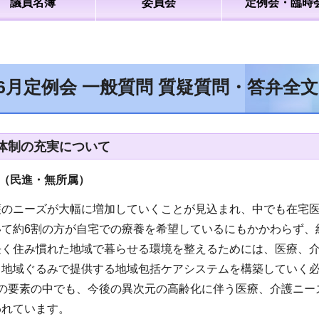
議員名簿
委員会
定例会・臨時
年6月定例会 一般質問 質疑質問・答弁全
体制の充実について
（民進・無所属
）
護のニーズが大幅に増加していくことが見込まれ、中でも在宅
いて約6割の方が自宅での療養を希望しているにもかかわらず、
長く住み慣れた地域で暮らせる環境を整えるためには、医療、介
、地域ぐるみで提供する地域包括ケアシステムを構築していく
つの要素の中でも、今後の異次元の高齢化に伴う医療、介護ニー
われています。