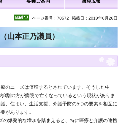
会
各種ご案内
議会広報
ページ番号：70572
掲載日：2019年6月26日
文（山本正乃議員）
医療のニーズは倍増するとされています。そうした中
約8割の方が病院で亡くなっているという現状がありま
護、住まい、生活支援、介護予防の5つの要素を相互に
必要があります。
ズの爆発的な増加を踏まえると、特に医療と介護の連携