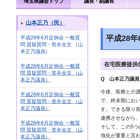
埼玉県議会トップ
議長・副議長
山本正乃（民）
平成28
平成28年6月定例会 一般質
問 質疑質問・答弁全文 （山
本正乃議員）
在宅医療提供
平成28年6月定例会 一般質
問 質疑質問・答弁全文 （山
Q 山本正乃議員
本正乃議員）
今後、医療と介
平成28年6月定例会 一般質
で、終末期にお
問 質疑質問・答弁全文 （山
本正乃議員）
す。できる限り
連携させながら
平成28年6月定例会 一般質
そして、この5
問 質疑質問・答弁全文 （山
強化が重要と言
本正乃議員）