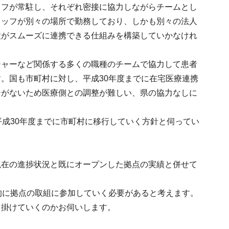
ッフが常駐し、それぞれ密接に協力しながらチームとし
タッフが別々の場所で勤務しており、しかも別々の法人
種がスムーズに連携できる仕組みを構築していかなけれ
ジャーなど関係する多くの職種のチームで協力して患者
。国も市町村に対し、平成30年度までに在宅医療連携
ンがないため医療側との調整が難しい、県の協力なしに
平成30年度までに市町村に移行していく方針と伺ってい
現在の進捗状況と既にオープンした拠点の実績と併せて
的に拠点の取組に参加していく必要があると考えます。
き掛けていくのかお伺いします。