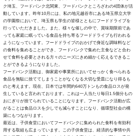
ク埼玉、フードバンク北関東、フードバンクところざわの4団体が活
動しています。昨年10月には、私の地元越谷市にある埼玉県立大学
の学園祭において、埼玉県も学生の皆様とともにフードドライブを
行っていただきました。また、様々な催しの中で、賞味期限前であ
っても家庭に眠っている食品を持ち寄るフードドライブも行われる
ようになっています。フードドライブのおかげで身近な調味料など
の食料を集めることができ、フードバンクで集めた主食などと合わ
せて食料を必要とされる方々のニーズにきめ細かく応えるできるこ
とができるようになりました。
フードバンク活動は、御家庭や事業所においてせっかく食べられる
食品を無駄に捨ててしまうことがなくなる大切な受皿になり得るも
のと考えます。現在、日本では年間約640万トンもの食品ロスが発
生していると言われております。これは一人当たり毎日1.5個分もの
おにぎりが捨てられていることになります。フードバンク活動が広
がることは食品ロスを少しでも減らすことになり、循環型社会の構
築にもつながります。
最近は、子供食堂においてフードバンクに集められた食料を有効利
用する取組も広まっています。この子供食堂は、経済的な事情や共