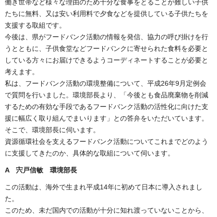
働き世帯など様々な理由のため十分な食事をとることが難しい子供
たちに無料、又は安い利用料で夕食などを提供している子供たちを
支援する取組です。
今後は、県がフードバンク活動の情報を発信、協力の呼び掛けを行
うとともに、子供食堂などフードバンクに寄せられた食料を必要と
している方々にお届けできるようコーディネートすることが必要と
考えます。
私は、フードバンク活動の環境整備について、平成26年9月定例会
で質問を行いました。環境部長より、「今後とも食品廃棄物を削減
するための有効な手段であるフードバンク活動の活性化に向けた支
援に幅広く取り組んでまいります」との答弁をいただいています。
そこで、環境部長に伺います。
資源循環社会を支えるフードバンク活動についてこれまでどのよう
に支援してきたのか、具体的な取組について伺います。
A 宍戸信敏 環境部長
この活動は、海外で生まれ平成14年に初めて日本に導入されまし
た。
このため、未だ国内での活動が十分に知れ渡っていないことから、