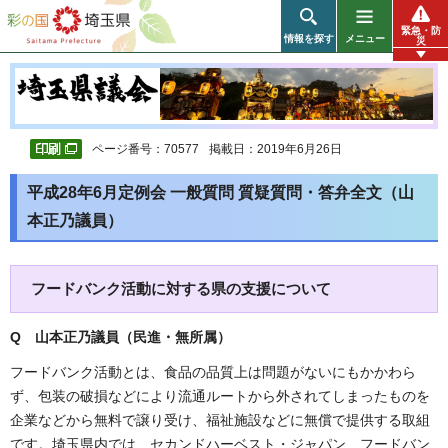
彩の国 埼玉県
緊急・防
情報を探す
メニュー
災
ページ番号：70577
掲載日：2019年6月26日
平成28年6月定例会 一般質問 質疑質問・答弁全文（山
本正乃議員）
フードバンク活動に対する県の支援について
Q 山本正乃議員（民進・無所属
）
フードバンク活動とは、食品の品質上は問題がないにもかかわら
ず、包装の破損などにより流通ルートから外されてしまったものを
企業などから無料で譲り受け、福祉施設などに無償で提供する取組
です。埼玉県内では、セカンドハーベスト・ジャパン、フードバン