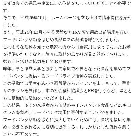
まずは多くの県民や企業にこの取組を知っていただくことが必要で
す。
そこで、平成26年10月、ホームページを立ち上げて情報提供を始め
ました。
また、平成26年10月から公民館など16か所で県政出前講座を行い、
フードバンク活動をはじめ食品ロスの削減を呼びかけました。
このような活動を知った農家の方からは自家用に取っておいたお米
を提供いただくなど、徐々に取組の広がりが見え始めております。
県も自ら活動に協力をしております。
昨年、県と県立大学と協力して家庭で不要となった食品を集めてフ
ードバンクに提供するフードドライブ活動を実践しました。
この活動では学生有志が企画段階からアイデアを出し合って、手作
りのチラシを制作し、市の社会福祉協議会とPRを行うなど、県とと
もに積極的に活動をいただきました。
この結果、多くの来場者から缶詰めやインスタント食品など25キロ
グラムを集め、フードバンク埼玉に寄付することができました。
フードバンク活動をさらに拡大していくためには、食物を幅広く集
め、必要とされる方に適切に提供する、しっかりとした流れを築く
ことが不可欠です。