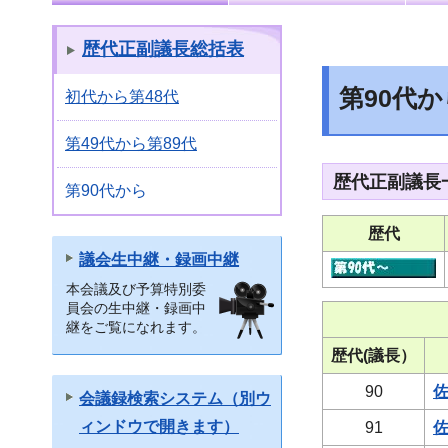
歴代正副議長総括表
第90代か
初代から第48代
第49代から第89代
歴代正副議長
第90代から
歴代
議会生中継・録画中継
本会議及び予算特別委
員会の生中継・録画中
継をご覧になれます。
歴代(議長）
90
佐
会議録検索システム（別ウ
ィンドウで開きます）
91
佐