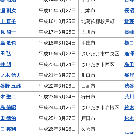
瀬 副次
平成15年5月27日
北本市
長沼
上 直子
平成16年3月25日
北葛飾郡杉戸町
近藤
見 昭一
平成17年3月25日
吉川市
長峰
島 敏包
平成18年3月24日
本庄市
樋口
田 弘
平成19年5月22日
さいたま市中央区
逢澤
井 明
平成20年3月24日
さいたま市西区
島田
ノ木 信夫
平成21年3月27日
川口市
峯岸
谷野 五雄
平成22年3月26日
日高市
渋谷
木 聖二
平成23年5月24日
行田市
荒川
島 信昭
平成24年3月26日
さいたま市岩槻区
鈴木
田 徳治
平成25年3月27日
戸田市
松本
口 邦利
平成26年3月26日
久喜市