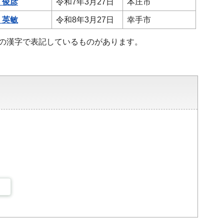
 俊彦
令和7年3月27日
本庄市
 英敏
令和8年3月27日
幸手市
準の漢字で表記しているものがあります。