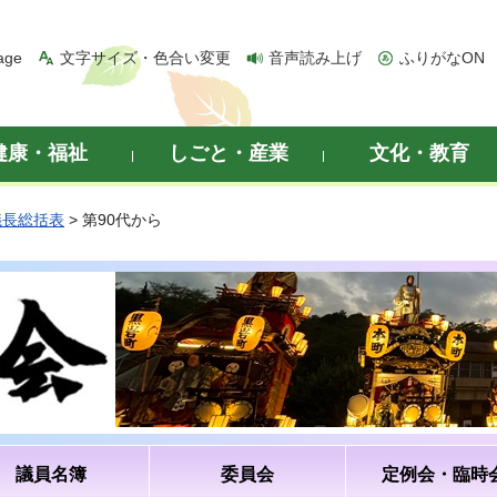
age
文字サイズ・色合い変更
音声読み上げ
ふりがなON
健康・福祉
しごと・産業
文化・教育
議長総括表
> 第90代から
議員名簿
委員会
定例会・臨時