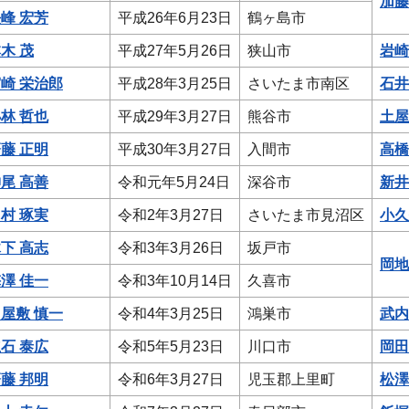
加藤
峰 宏芳
平成26年6月23日
鶴ヶ島市
木 茂
平成27年5月26日
狭山市
岩崎
崎 栄治郎
平成28年3月25日
さいたま市南区
石井
林 哲也
平成29年3月27日
熊谷市
土屋
藤 正明
平成30年3月27日
入間市
高橋
尾 高善
令和元年5月24日
深谷市
新井
村 琢実
令和2年3月27日
さいたま市見沼区
小久
下 高志
令和3年3月26日
坂戸市
岡地
澤 佳一
令和3年10月14日
久喜市
屋敷 慎一
令和4年3月25日
鴻巣市
武内
石 泰広
令和5年5月23日
川口市
岡田
藤 邦明
令和6年3月27日
児玉郡上里町
松澤