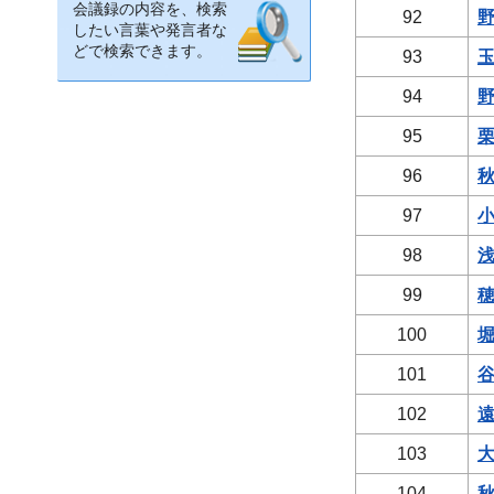
会議録の内容を、検索
92
野
したい言葉や発言者な
どで検索できます。
93
玉
94
野
95
栗
96
秋
97
小
98
浅
99
穂
100
堀
101
谷
102
遠
103
大
104
秋