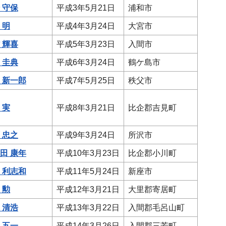
 守保
平成3年5月21日
浦和市
 明
平成4年3月24日
大宮市
 輝喜
平成5年3月23日
入間市
 圭典
平成6年3月24日
鶴ケ島市
 新一郎
平成7年5月25日
秩父市
 実
平成8年3月21日
比企郡吉見町
 忠之
平成9年3月24日
所沢市
田 康年
平成10年3月23日
比企郡小川町
 利志和
平成11年5月24日
新座市
 勲
平成12年3月21日
大里郡寄居町
 清浩
平成13年3月22日
入間郡毛呂山町
 五一
平成14年3月26日
入間郡三芳町