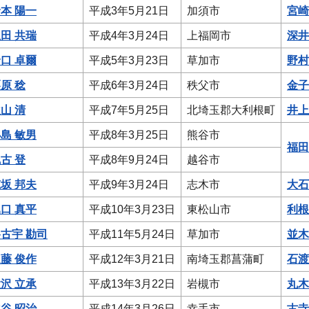
本 陽一
平成3年5月21日
加須市
宮崎
田 共瑞
平成4年3月24日
上福岡市
深井
口 卓爾
平成5年3月23日
草加市
野村
原 稔
平成6年3月24日
秩父市
金子
山 清
平成7年5月25日
北埼玉郡大利根町
井上
島 敏男
平成8年3月25日
熊谷市
福田
古 登
平成8年9月24日
越谷市
坂 邦夫
平成9年3月24日
志木市
大石
口 真平
平成10年3月23日
東松山市
利根
古宇 勘司
平成11年5月24日
草加市
並木
藤 俊作
平成12年3月21日
南埼玉郡菖蒲町
石渡
沢 立承
平成13年3月22日
岩槻市
丸木
谷 昭治
平成14年3月26日
幸手市
古寺