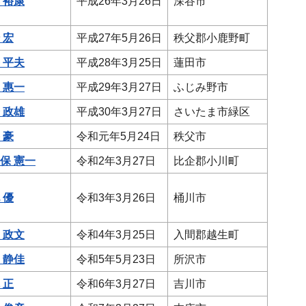
 裕康
平成26年3月26日
深谷市
 宏
平成27年5月26日
秩父郡小鹿野町
 平夫
平成28年3月25日
蓮田市
 惠一
平成29年3月27日
ふじみ野市
 政雄
平成30年3月27日
さいたま市緑区
 豪
令和元年5月24日
秩父市
保 憲一
令和2年3月27日
比企郡小川町
 優
令和3年3月26日
桶川市
 政文
令和4年3月25日
入間郡越生町
 静佳
令和5年5月23日
所沢市
 正
令和6年3月27日
吉川市