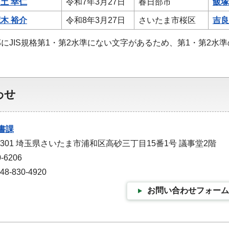
土 幸仁
令和7年3月27日
春日部市
飯塚
木 裕介
令和8年3月27日
さいたま市桜区
吉良
にJIS規格第1・第2水準にない文字があるため、第1・第2水
わせ
書課
-9301 埼玉県さいたま市浦和区高砂三丁目15番1号 議事堂2階
-6206
-830-4920
お問い合わせフォーム