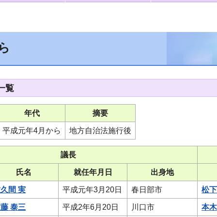
ら
一覧
年代
摘要
平成元年4月から
地方自治法施行後
議長
氏名
就任年月日
出身地
久間 実
平成元年3月20日
春日部市
松下
藤 泰三
平成2年6月20日
川口市
本木