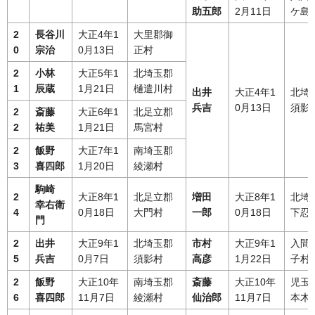
助五郎
2月11日
ケ島
2
長谷川
大正4年1
大里郡御
0
宗治
0月13日
正村
2
小林
大正5年1
北埼玉郡
1
辰蔵
1月21日
樋遣川村
出井
大正4年1
北埼
兵吉
0月13日
須影
2
斎藤
大正6年1
北足立郡
2
祐美
1月21日
馬宮村
2
飯野
大正7年1
南埼玉郡
3
喜四郎
1月20日
綾瀬村
駒崎
2
大正8年1
北足立郡
増田
大正8年1
北埼
幸右衛
4
0月18日
大門村
一郎
0月18日
下忍
門
2
出井
大正9年1
北埼玉郡
市村
大正9年1
入間
5
兵吉
0月7日
須影村
高彦
1月22日
子村
2
飯野
大正10年
南埼玉郡
斎藤
大正10年
児玉
6
喜四郎
11月7日
綾瀬村
仙治郎
11月7日
本木