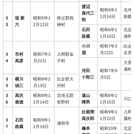
渡辺
昭和5年1
北埼
喜代三
1月14日
新郷
3
堤 新
昭和5年1
秩父郡両
郎
3
六
2月12日
神村
石田
昭和6年1
北足
政蔵
1月10日
浦和
小川
昭和7年3
比企
淵
月22日
吉見
3
市村
昭和7年3
入間郡金
4
高彦
月22日
子村
大里
瀬村
河田
昭和7年9
十郎三
月5日
3
横川
昭和8年2
比企郡大
5
禎三
月13日
河村
3
高沢
昭和8年1
北埼玉郡
遠山
昭和8年1
川口
6
俊徳
2月14日
長野村
暉男
1月15日
比留間
昭和9年1
入間
高次郎
1月22日
麗村
3
石田
昭和9年1
浦和市
7
政蔵
2月18日
橋本
昭和10年
北足