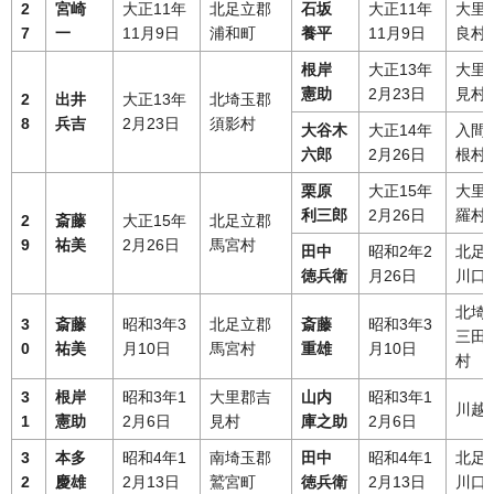
2
宮崎
大正11年
北足立郡
石坂
大正11年
大里
7
一
11月9日
浦和町
養平
11月9日
良村
根岸
大正13年
大里
憲助
2月23日
見村
2
出井
大正13年
北埼玉郡
8
兵吉
2月23日
須影村
大谷木
大正14年
入間
六郎
2月26日
根村
栗原
大正15年
大里
利三郎
2月26日
羅村
2
斎藤
大正15年
北足立郡
9
祐美
2月26日
馬宮村
田中
昭和2年2
北足
徳兵衛
月26日
川口
北埼
3
斎藤
昭和3年3
北足立郡
斎藤
昭和3年3
三田
0
祐美
月10日
馬宮村
重雄
月10日
村
3
根岸
昭和3年1
大里郡吉
山内
昭和3年1
川越
1
憲助
2月6日
見村
庫之助
2月6日
3
本多
昭和4年1
南埼玉郡
田中
昭和4年1
北足
2
慶雄
2月13日
鷲宮町
徳兵衛
2月13日
川口