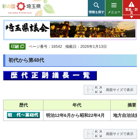
彩の国 埼玉県
緊急・防
情報を探す
メニュー
災
ページ番号：16542
掲載日：2026年1月13日
初代から第48代
画面サイズで表示
歴代
年代
摘要
明治12年6月から昭和22年4月
地方自治法施
画面サイズで表示