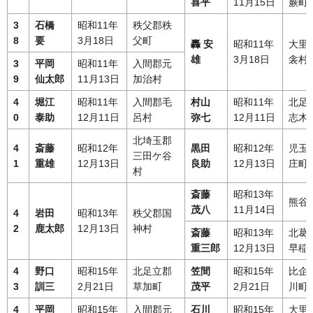
喜平
11月15日
蕨町
3
石橋
昭和11年
秩父郡秩
8
要
3月18日
父町
轟 安
昭和11年
大里
雄
3月18日
衾村
3
平岡
昭和11年
入間郡元
9
仙太郎
11月13日
加治村
4
堀江
昭和11年
入間郡毛
村山
昭和11年
北足
0
泰助
12月11日
呂村
弥七
12月11日
志木
北埼玉郡
4
斎藤
昭和12年
黒田
昭和12年
児玉
三田ケ谷
1
重雄
12月13日
良助
12月13日
庄町
村
斎藤
昭和13年
熊谷
茂八
11月14日
4
岩田
昭和13年
秩父郡国
2
鹿太郎
12月13日
神村
斎藤
昭和13年
北葛
重三郎
12月13日
早稲
4
野口
昭和15年
北足立郡
笠間
昭和15年
比企
3
訓三
2月21日
草加町
茂平
2月21日
川町
4
平岡
昭和15年
入間郡元
石川
昭和15年
大里