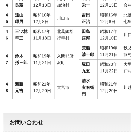
4
良蔵
12月13日
加治村
栄一
12月13日
会村
4
遠山
昭和16年
吉田
昭和16年
北足
川口市
5
暉男
12月8日
正治
12月8日
七里
4
三ツ林
昭和17年
北葛飾郡
田島
昭和17年
川口
6
幸三
11月18日
行幸村
房邦
12月10日
荒船
昭和19年
秩父
清十郎
11月21日
篠村
4
鈴木
昭和19年
入間郡所
7
孫三郎
11月21日
沢町
塚田
昭和20年
大里
九五
11月22日
戸村
清水
4
新藤
昭和21年
昭和21年
大宮市
友右衛
川越
8
元吉
12月20日
12月20日
門
お問い合わせ