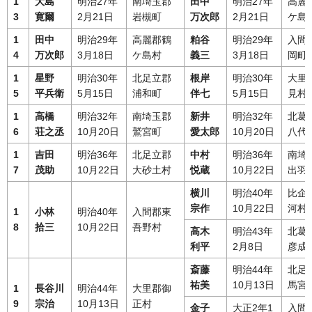
1
大島
明治27年
南埼玉郡
田中
明治27年
高麗
3
寛爾
2月21日
岩槻町
万次郎
2月21日
ケ島
1
田中
明治29年
高麗郡鶴
粕谷
明治29年
入間
4
万次郎
3月18日
ケ島村
義三
3月18日
岡町
1
星野
明治30年
北足立郡
根岸
明治30年
大里
5
平兵衛
5月15日
浦和町
伴七
5月15日
見村
1
高橋
明治32年
南埼玉郡
新井
明治32年
北葛
6
荘之丞
10月20日
鷲宮町
愛太郎
10月20日
八代
1
吉田
明治36年
北足立郡
中村
明治36年
南埼
7
茂助
10月22日
大砂土村
悦蔵
10月22日
出羽
横川
明治40年
比企
宗作
10月22日
河村
1
小林
明治40年
入間郡東
8
拾三
10月22日
吾野村
高木
明治43年
北葛
利平
2月8日
彦成
斎藤
明治44年
北足
祐美
10月13日
馬宮
1
長谷川
明治44年
大里郡御
9
宗治
10月13日
正村
金子
大正2年1
入間