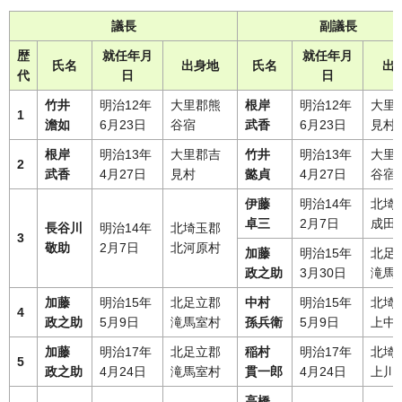
議長
副議長
歴
就任年月
就任年月
氏名
出身地
氏名
出
代
日
日
竹井
明治12年
大里郡熊
根岸
明治12年
大里
1
澹如
6月23日
谷宿
武香
6月23日
見村
根岸
明治13年
大里郡吉
竹井
明治13年
大里
2
武香
4月27日
見村
懿貞
4月27日
谷宿
伊藤
明治14年
北埼
卓三
2月7日
成田
長谷川
明治14年
北埼玉郡
3
敬助
2月7日
北河原村
加藤
明治15年
北足
政之助
3月30日
滝馬
加藤
明治15年
北足立郡
中村
明治15年
北埼
4
政之助
5月9日
滝馬室村
孫兵衛
5月9日
上中
加藤
明治17年
北足立郡
稲村
明治17年
北埼
5
政之助
4月24日
滝馬室村
貫一郎
4月24日
上川
高橋