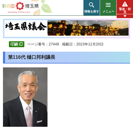
彩の国 埼玉県
緊急・防
情報を探す
メニュー
災
ページ番号：27449
掲載日：2023年12月20日
第116代 樋口邦利議長