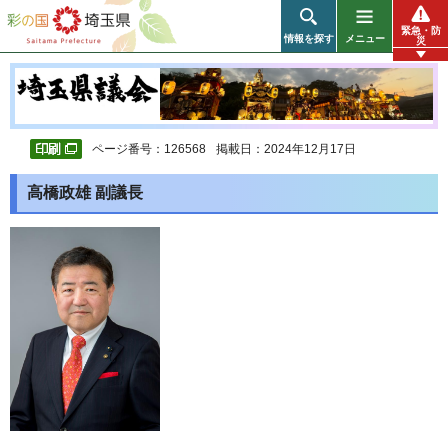
彩の国 埼玉県
緊急・防
情報を探す
メニュー
災
ページ番号：126568
掲載日：2024年12月17日
高橋政雄 副議長